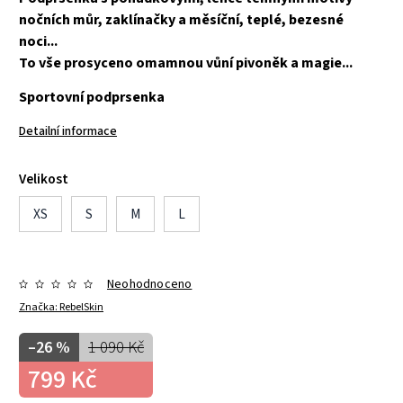
nočních můr, zaklínačky a měsíční, teplé, bezesné
noci...
To vše prosyceno omamnou vůní pivoněk a magie...
Sportovní podprsenka
Detailní informace
Velikost
XS
S
M
L
Neohodnoceno
Značka:
RebelSkin
–26 %
1 090 Kč
799 Kč