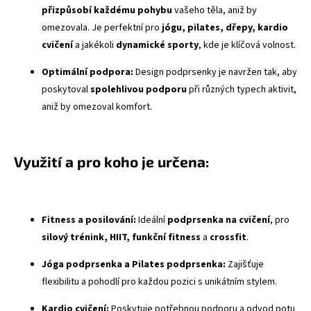
přizpůsobí každému pohybu
vašeho těla, aniž by
omezovala. Je perfektní pro
jógu, pilates, dřepy, kardio
cvičení
a jakékoli
dynamické sporty
, kde je klíčová volnost.
Optimální podpora:
Design podprsenky je navržen tak, aby
poskytoval
spolehlivou podporu
při různých typech aktivit,
aniž by omezoval komfort.
Využití a pro koho je určena:
Fitness a posilování:
Ideální
podprsenka na cvičení
, pro
silový trénink, HIIT, funkční fitness
a
crossfit
.
Jóga podprsenka a Pilates podprsenka:
Zajišťuje
flexibilitu a pohodlí pro každou pozici s unikátním stylem.
Kardio cvičení:
Poskytuje potřebnou podporu a odvod potu