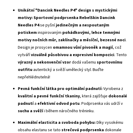
Unikátní "Dancink Needles P4" design s mystickými
motivy:
Sportovní podprsenka RebelSkin Dancink
Needles P4
se pyšní
jedinečným a nespoutaným
potiskem
inspirovaným
pohádkovými, lehce temnými
motivy nočních můr, zaklínačky a měsíční, bezesné noci
.
Design je prosycen
omamnou vůní pivoněk a magií
, což
vytváří
vizuálně působivou a expresivní kompozici
. Tento
výrazný a nekonvenční vzor
dodá vašemu
sportovnímu
outfitu
autentický a svěží umělecký styl. Buďte
nepřehlédnutelná!
Pevná funkční látka pro optimální padnutí:
Vyrobena z
kvalitní a pevné funkční tkaniny
, která zajišťuje
dokonalé
padnutí
a
efektivní odvod potu
. Podprsenka vás udrží v
suchu a svěží
i během náročného tréninku.
Maximální elasticita a svoboda pohybu:
Díky vysokému
obsahu elastanu se tato
strečová podprsenka
dokonale