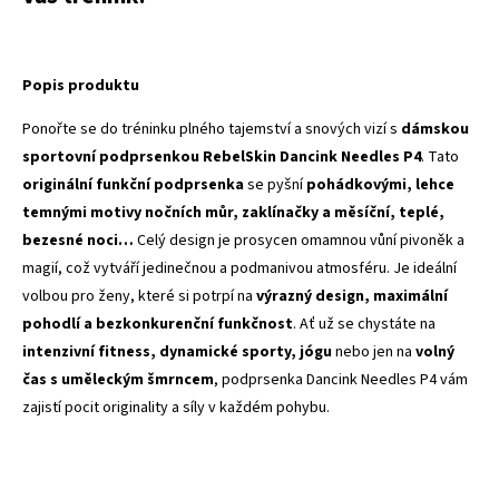
Popis produktu
Ponořte se do tréninku plného tajemství a snových vizí s
dámskou
sportovní podprsenkou RebelSkin Dancink Needles P4
. Tato
originální funkční podprsenka
se pyšní
pohádkovými, lehce
temnými motivy nočních můr, zaklínačky a měsíční, teplé,
bezesné noci…
Celý design je prosycen omamnou vůní pivoněk a
magií, což vytváří jedinečnou a podmanivou atmosféru. Je ideální
volbou pro ženy, které si potrpí na
výrazný design, maximální
pohodlí a bezkonkurenční funkčnost
. Ať už se chystáte na
intenzivní fitness, dynamické sporty, jógu
nebo jen na
volný
čas s uměleckým šmrncem
, podprsenka Dancink Needles P4 vám
zajistí pocit originality a síly v každém pohybu.