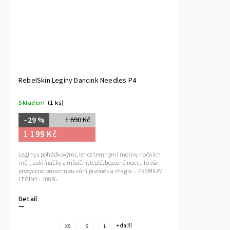
RebelSkin Legíny Dancink Needles P4
Skladem
(1 ks)
–29 %
1 690 Kč
1 199 Kč
Legíny s pohádkovými, lehce temnými motivy nočních
můr, zaklínačky a měsíční, teplé, bezesné noci...To vše
prosyceno omamnou vůní pivoněk a magie... PREMIUM
LEGÍNY - 100%...
Detail
+ další
XS
S
L