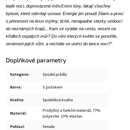
teplé noci, doprovázené měsíčními tóny, lákají všechny
bytosti, které odmítají usnout. Energie jim proudí žilami a prosí
o přenesení na lesní mýtiny, tiché, nenápadné stezky vedoucí
do neznámých krajů... Kam se vydáte na cestu, neseni na
křídlech ospalých můr? Do vůní kterých květin se ponoříte,
omámeni jejich vůní, a necháte se unést do tance noci?“
Doplňkové parametry
Kategorie
:
Spodní prádlo
Barva
:
S potiskem
Kvalita
:
Spolehlivá kvalita
Prodyšný a funkční materiál, 77%
Materiál
:
polyester 23% elastan
Pohlaví
:
female