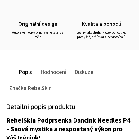
Originální design
Kvalita a pohodlí
Autorské motivy připravené tatéry a
Legíny jako druhá kůže - pohodlné,
umělci.
prodyšné, drží tvar a neprosvítají.
Popis
Hodnocení
Diskuze
Značka
RebelSkin
Detailní popis produktu
RebelSkin Podprsenka Dancink Needles P4
– Snová mystika a nespoutaný výkon pro
Váš trénink!