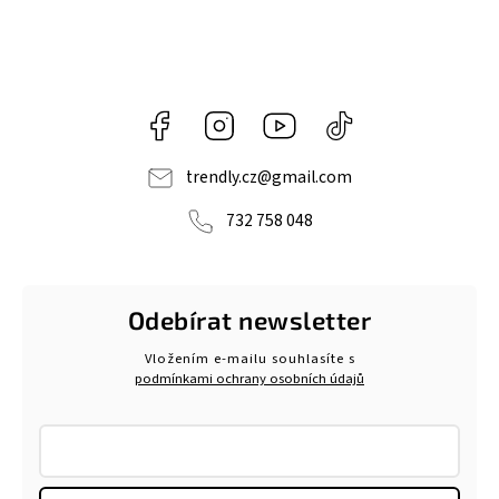
Facebook
Instagram
https://www.youtube.com/@tr
@trendlycz
navlnetrendu5284
trendly.cz
@
gmail.com
732 758 048
Odebírat newsletter
Vložením e-mailu souhlasíte s
podmínkami ochrany osobních údajů