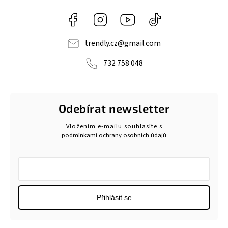
Facebook
Instagram
https://www.youtube.com/@tr
@trendlycz
navlnetrendu5284
trendly.cz
@
gmail.com
732 758 048
Odebírat newsletter
Vložením e-mailu souhlasíte s
podmínkami ochrany osobních údajů
Přihlásit se