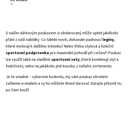
Do košíku
S naším dárkovým poukazem si obdarovaný může splnit jakékoliv
přání z naší nabídky. Co takhle nové, dokonale padnoucí
legíny
,
které motivují k dalšímu tréninku? Nebo třeba stylová a funkční
sportovní podprsenka
pro maximální pohodlí při cvičení? Poukaz
lze využít také na sladěné
sportovní sety
, které kombinují styl a
funkčnost, nebo na jakékoliv jiné kousky z našeho sortimentu.
Je to snadné – vyberete hodnotu, my vám poukaz obratem
zašleme e-mailem a vy ho můžete ihned darovat. Darujte přesně to,
po čem touží!