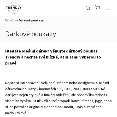
Domů
/
Dárkové poukazy
Dárkové poukazy
Hledáte ideální dárek? Věnujte dárkový poukaz
Trendly a nechte své blízké, ať si sami vyberou to
pravé.
Nejste si jisti správnou velikostí, střihem nebo designem? S našimi
dárkovými poukazy v hodnotách 500, 1000, 2000, 3000 a 5000 Kč
darujete nejen stylové a funkční oblečení, ale především radost z
vlastního výběru. Ať už vaši blízcí propadli kouzlu fitness, jógy, nebo
si jen potrpí na originální a pohodlnou módu, u nás si zaručeně
najdou to své.