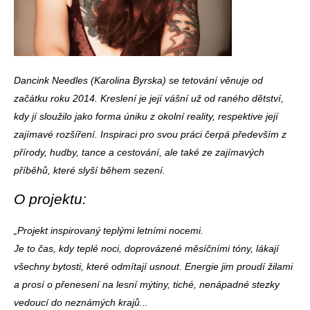
Dancink Needles (Karolina Byrska) se tetování věnuje od
začátku roku 2014. Kreslení je její vášní už od raného dětství,
kdy jí sloužilo jako forma úniku z okolní reality, respektive její
zajímavé rozšíření. Inspiraci pro svou práci čerpá především z
přírody, hudby, tance a cestování, ale také ze zajímavých
příběhů, které slyší během sezení.
O projektu:
„Projekt inspirovaný teplými letními nocemi.
Je to čas, kdy teplé noci, doprovázené měsíčními tóny, lákají
všechny bytosti, které odmítají usnout. Energie jim proudí žilami
a prosí o přenesení na lesní mýtiny, tiché, nenápadné stezky
vedoucí do neznámých krajů...