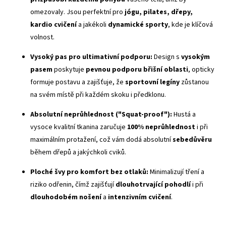
omezovaly. Jsou perfektní pro
jógu, pilates, dřepy,
kardio cvičení
a jakékoli
dynamické sporty
, kde je klíčová
volnost.
Vysoký pas
pro ultimativní podporu:
Design s
vysokým
pasem
poskytuje
pevnou podporu břišní oblasti
, opticky
formuje postavu a zajišťuje, že
sportovní legíny
zůstanou
na svém místě při každém skoku i předklonu.
Absolutní neprůhlednost ("
Squat-proof
"):
Hustá a
vysoce kvalitní tkanina zaručuje
100% neprůhlednost
i při
maximálním protažení, což vám dodá absolutní
sebedůvěru
během dřepů a jakýchkoli cviků.
Ploché švy
pro komfort bez otlaků:
Minimalizují tření a
riziko odřenin, čímž zajišťují
dlouhotrvající pohodlí
i při
dlouhodobém nošení
a
intenzivním cvičení
.