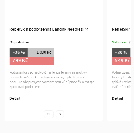
RebelSkin podprsenka Dancink Needles P4
RebelSkin 
Objednáno
Skladem
(1
–26 %
–30 %
1 090 Kč
799 Kč
549 Kč
Podprsenka s pohádkovými, lehce temnými motivy
Volné, oversiz
nočních můr, zaklínačky a měsíční, teplé, bezesné
bavlny.Hluboc
noci...To vše prosyceno omamnou vůní pivoněk a magie...
splývá.Poskyt
Sportovní podprsenka
cvičení.Perfe
Detail
Detail
XS
S