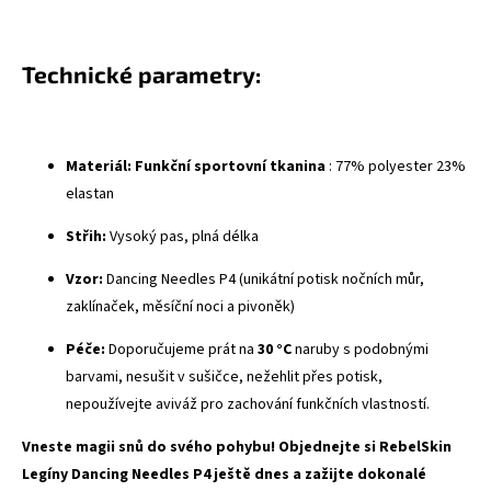
Technické parametry:
Materiál:
Funkční sportovní tkanina
: 77% polyester 23%
elastan
Střih:
Vysoký pas, plná délka
Vzor:
Dancing Needles P4 (unikátní potisk nočních můr,
zaklínaček, měsíční noci a pivoněk)
Péče:
Doporučujeme prát na
30 °C
naruby s podobnými
barvami, nesušit v sušičce, nežehlit přes potisk,
nepoužívejte aviváž pro zachování funkčních vlastností.
Vneste magii snů do svého pohybu! Objednejte si RebelSkin
Legíny Dancing Needles P4 ještě dnes a zažijte dokonalé