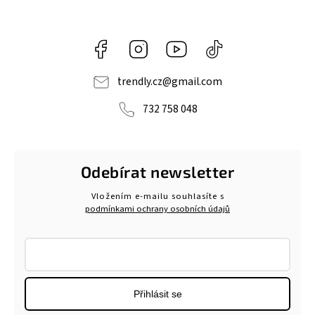
Facebook
Instagram
https://www.youtube.com/@tr
@trendlycz
navlnetrendu5284
trendly.cz
@
gmail.com
732 758 048
Odebírat newsletter
Vložením e-mailu souhlasíte s
podmínkami ochrany osobních údajů
Přihlásit se