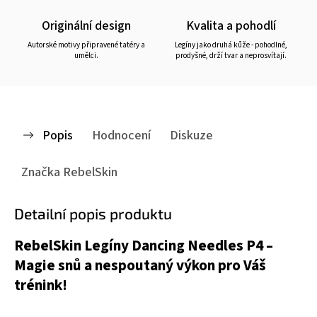
Originální design
Kvalita a pohodlí
Autorské motivy připravené tatéry a
Legíny jako druhá kůže - pohodlné,
umělci.
prodyšné, drží tvar a neprosvítají.
Popis
Hodnocení
Diskuze
Značka
RebelSkin
Detailní popis produktu
RebelSkin Legíny Dancing Needles P4 –
Magie snů a nespoutaný výkon pro Váš
trénink!