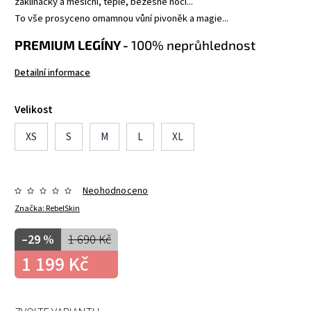
zaklínačky a měsíční, teplé, bezesné noci...
To vše prosyceno omamnou vůní pivoněk a magie...
PREMIUM LEGÍNY -
100% neprůhlednost
Detailní informace
Velikost
XS
S
M
L
XL
Neohodnoceno
Značka:
RebelSkin
–29 %
1 690 Kč
1 199 Kč