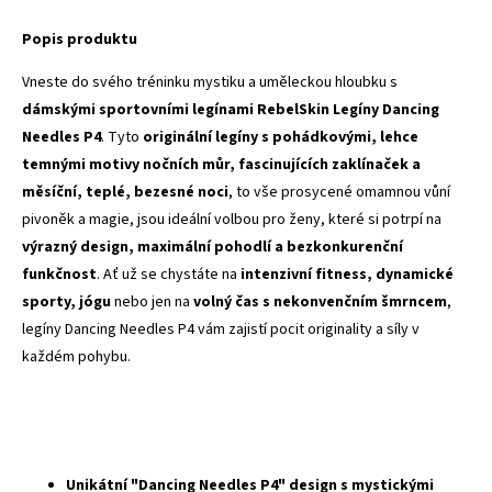
Popis produktu
Vneste do svého tréninku mystiku a uměleckou hloubku s
dámskými sportovními legínami RebelSkin Legíny Dancing
Needles P4
. Tyto
originální legíny s pohádkovými, lehce
temnými motivy nočních můr, fascinujících zaklínaček a
měsíční, teplé, bezesné noci
, to vše prosycené omamnou vůní
pivoněk a magie, jsou ideální volbou pro ženy, které si potrpí na
výrazný design, maximální pohodlí a bezkonkurenční
funkčnost
. Ať už se chystáte na
intenzivní fitness, dynamické
sporty, jógu
nebo jen na
volný čas s nekonvenčním šmrncem
,
legíny Dancing Needles P4 vám zajistí pocit originality a síly v
každém pohybu.
Unikátní "Dancing Needles P4" design s mystickými