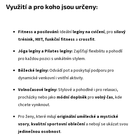
Využití a pro koho jsou určeny:
Fitness a posilování:
Ideální
legíny na cvičení
, pro
silový
trénink, HIIT, funkční fitness
a
crossfit
.
Jóga legíny a Pilates legíny:
Zajišťují flexibilitu a pohodlí
pro každou pozici s unikátním stylem.
Běžecké legíny:
Odvádí pot a poskytují podporu pro
dynamické venkovní i vnitřní aktivity.
Volnočasové legíny:
Stylové a pohodlné i pro relaxaci,
procházky nebo jako
módní doplněk
pro
volný čas
, kde
chcete vyniknout.
Pro ženy, které milují
originální umělecké a mystické
vzory
,
kvalitní sportovní oblečení
a nebojí se ukázat svou
jedinečnou osobnost
.