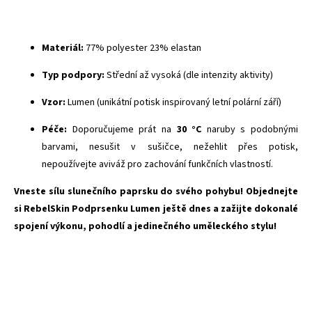
Materiál:
77% polyester 23% elastan
Typ podpory:
Střední až vysoká (dle intenzity aktivity)
Vzor:
Lumen (unikátní potisk inspirovaný letní polární září)
Péče:
Doporučujeme prát na
30 °C
naruby s podobnými
barvami, nesušit v sušičce, nežehlit přes potisk,
nepoužívejte aviváž pro zachování funkčních vlastností.
Vneste sílu slunečního paprsku do svého pohybu! Objednejte
si RebelSkin Podprsenku Lumen ještě dnes a zažijte dokonalé
spojení výkonu, pohodlí a jedinečného uměleckého stylu!