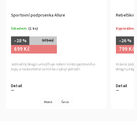
Sportovní podprsenka Allure
RebelSkin 
Skladem
(1 ks)
Vyprodáno
–28 %
–26 %
979 Kč
699 Kč
799 Kč
Jedinečný design umožňuje nošení místo sportovního
Krásná záda s
topu a nastavitelná ramínka zvyšují pohodlí.
designu eleg
Detail
Detail
Modrá
Černá