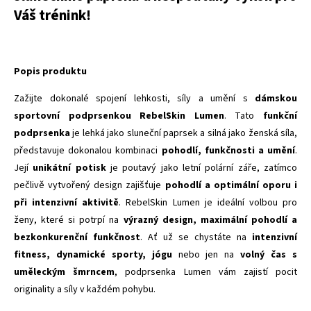
Váš trénink!
Popis produktu
Zažijte dokonalé spojení lehkosti, síly a umění s
dámskou
sportovní podprsenkou RebelSkin Lumen
. Tato
funkční
podprsenka
je lehká jako sluneční paprsek a silná jako ženská síla,
představuje dokonalou kombinaci
pohodlí, funkčnosti a umění
.
Její
unikátní potisk
je poutavý jako letní polární záře, zatímco
pečlivě vytvořený design zajišťuje
pohodlí a optimální oporu i
při intenzivní aktivitě
. RebelSkin Lumen je ideální volbou pro
ženy, které si potrpí na
výrazný design, maximální pohodlí a
bezkonkurenční funkčnost
. Ať už se chystáte na
intenzivní
fitness, dynamické sporty, jógu
nebo jen na
volný čas s
uměleckým šmrncem
, podprsenka Lumen vám zajistí pocit
originality a síly v každém pohybu.