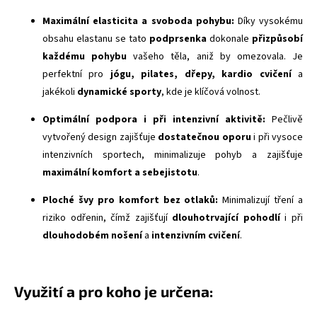
Maximální elasticita a svoboda pohybu:
Díky vysokému
obsahu elastanu se tato
podprsenka
dokonale
přizpůsobí
každému pohybu
vašeho těla, aniž by omezovala. Je
perfektní pro
jógu, pilates, dřepy, kardio cvičení
a
jakékoli
dynamické sporty
, kde je klíčová volnost.
Optimální podpora i při intenzivní aktivitě:
Pečlivě
vytvořený design zajišťuje
dostatečnou oporu
i při vysoce
intenzivních sportech, minimalizuje pohyb a zajišťuje
maximální komfort a sebejistotu
.
Ploché švy
pro komfort bez otlaků:
Minimalizují tření a
riziko odřenin, čímž zajišťují
dlouhotrvající pohodlí
i při
dlouhodobém nošení
a
intenzivním cvičení
.
Využití a pro koho je určena: