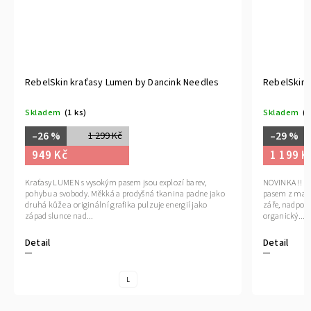
RebelSkin kraťasy Lumen by Dancink Needles
RebelSkin 
Skladem
(1 ks)
Skladem
(1
–26 %
–29 %
1 299 Kč
949 Kč
1 199 K
Kraťasy LUMEN s vysokým pasem jsou explozí barev,
NOVINKA !! Pl
pohybu a svobody. Měkká a prodyšná tkanina padne jako
pasem z magi
druhá kůže a originální grafika pulzuje energií jako
záře, nadpozem
západ slunce nad...
organický...
Detail
Detail
L