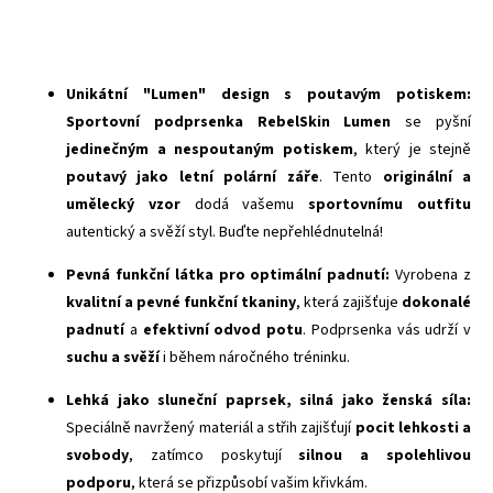
Unikátní "Lumen" design s poutavým potiskem:
Sportovní podprsenka RebelSkin Lumen
se pyšní
jedinečným a nespoutaným potiskem
, který je stejně
poutavý jako letní polární záře
. Tento
originální a
umělecký vzor
dodá vašemu
sportovnímu outfitu
autentický a svěží styl. Buďte nepřehlédnutelná!
Pevná funkční látka pro optimální padnutí:
Vyrobena z
kvalitní a pevné funkční tkaniny
, která zajišťuje
dokonalé
padnutí
a
efektivní odvod potu
. Podprsenka vás udrží v
suchu a svěží
i během náročného tréninku.
Lehká jako sluneční paprsek, silná jako ženská síla:
Speciálně navržený materiál a střih zajišťují
pocit lehkosti a
svobody
, zatímco poskytují
silnou a spolehlivou
podporu
, která se přizpůsobí vašim křivkám.