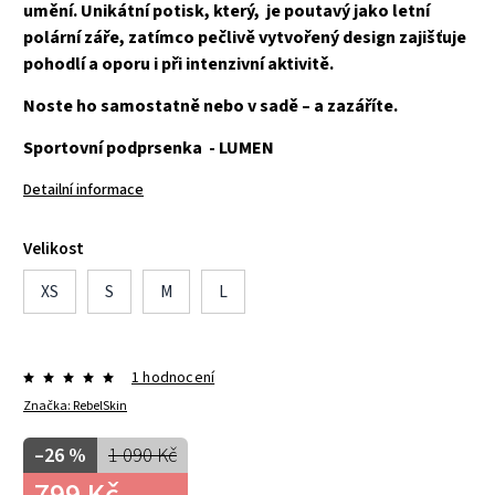
umění. Unikátní potisk, který, je poutavý jako letní
polární záře, zatímco pečlivě vytvořený design zajišťuje
pohodlí a oporu i při intenzivní aktivitě.
Noste ho samostatně nebo v sadě – a zazáříte.
Sportovní podprsenka - LUMEN
Detailní informace
Velikost
XS
S
M
L
1 hodnocení
Značka:
RebelSkin
–26 %
1 090 Kč