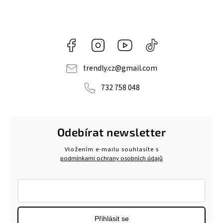
Facebook
Instagram
https://www.youtube.com/@tr
@trendlycz
navlnetrendu5284
trendly.cz
@
gmail.com
732 758 048
Odebírat newsletter
Vložením e-mailu souhlasíte s
podmínkami ochrany osobních údajů
Přihlásit se