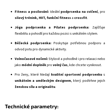
Fitness a posilování:
Ideální
podprsenka na cvičení
, pro
silový trénink, HIIT, funkční fitness
a
crossfit
.
Jóga podprsenka a Pilates podprsenka:
Zajišťuje
flexibilitu a pohodlí pro každou pozici s unikátním stylem.
Běžecká podprsenka:
Poskytuje potřebnou podporu a
odvod potu pro dynamické aktivity.
Volnočasové nošení:
Stylové a pohodlné i pro relaxaci nebo
jako
módní doplněk
pro
volný čas
, kde chcete vyniknout.
Pro ženy, které hledají
kvalitní sportovní podprsenku
s
unikátním a uměleckým designem
, který podtrhne jejich
ženskou sílu a originalitu
.
Technické parametry: