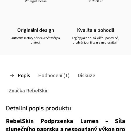
Pro registrované
Od 2000 Kč
Originální design
Kvalita a pohodlí
Autorské motivy připravené tatéry a
Legíny jako druhá kůže - pohodlné,
umělci.
prodyšné, drží tvar a neprosvítají.
Popis
Hodnocení (1)
Diskuze
Značka
RebelSkin
Detailní popis produktu
RebelSkin Podprsenka Lumen – Síla
slunečního paprsku a nespoutaný výkon pro