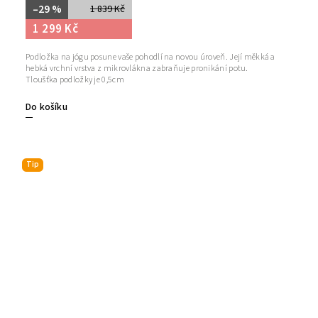
–29 %
1 839 Kč
1 299 Kč
Podložka na jógu posune vaše pohodlí na novou úroveň. Její měkká a
hebká vrchní vrstva z mikrovlákna zabraňuje pronikání potu.
Tloušťka podložky je 0,5cm
Do košíku
Tip