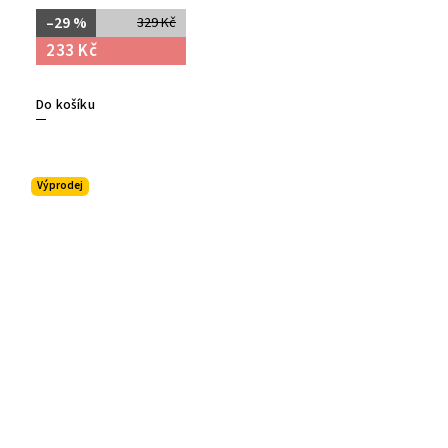
–29 %
329 Kč
233 Kč
Do košíku
Výprodej