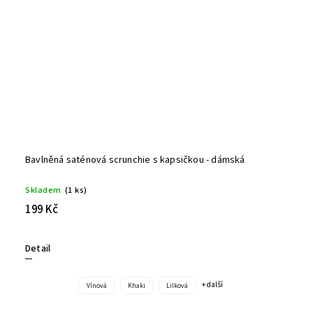
Bavlněná saténová scrunchie s kapsičkou - dámská
Skladem
(1 ks)
199 Kč
Detail
+ další
Vínová
Khaki
Lilková