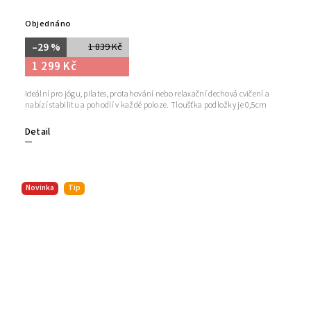
Objednáno
–29 %
1 839 Kč
1 299 Kč
Ideální pro jógu, pilates, protahování nebo relaxační dechová cvičení a
nabízí stabilitu a pohodlí v každé poloze. Tloušťka podložky je 0,5cm
Detail
Novinka
Tip