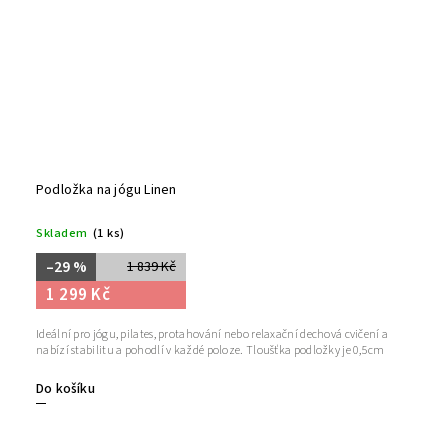
Podložka na jógu Linen
Skladem
(1 ks)
–29 %
1 839 Kč
1 299 Kč
Ideální pro jógu, pilates, protahování nebo relaxační dechová cvičení a
nabízí stabilitu a pohodlí v každé poloze. Tloušťka podložky je 0,5cm
Do košíku