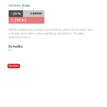
Skladem
(1 ks)
–29 %
1 839 Kč
1 299 Kč
Měkká a hebká vrchní vrstva z mikrovlákna zabraňuje pronikání potu
a vlhkosti do hlubších vrstev a potlačuje růst bakterií. Tloušťka
podložky je 0,5cm
Do košíku
Novinka