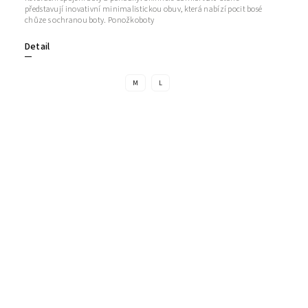
představují inovativní minimalistickou obuv, která nabízí pocit bosé
chůze s ochranou boty. Ponožkoboty
Detail
M
L