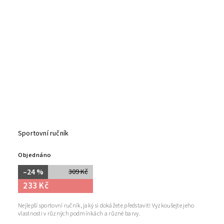
Sportovní ručník
Objednáno
–24 %
309 Kč
233 Kč
Nejlepší sportovní ručník, jaký si dokážete představit! Vyzkoušejte jeho
vlastnosti v různých podmínkách a různé barvy.