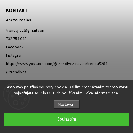
KONTAKT
Aneta Pasias
trendly.cz
@
gmail.com
732 758 048
Facebook
Instagram
https://www.youtube.com/@trendlycz-navlnetrendu5284
@trendlycz
PŘIJÍMÁME ONLINE PLATBY
Tento web používá soubory cookie. Dalším procházením tohoto webu
vyjadřujete souhlas s jejich používáním.. Více informací
zde
.
Nastavení
FACEBOOK
Souhlasím