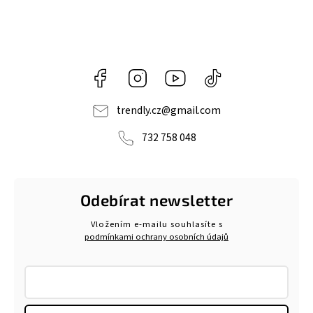
Facebook
Instagram
https://www.youtube.com/@tr
@trendlycz
navlnetrendu5284
trendly.cz
@
gmail.com
732 758 048
Odebírat newsletter
Vložením e-mailu souhlasíte s
podmínkami ochrany osobních údajů