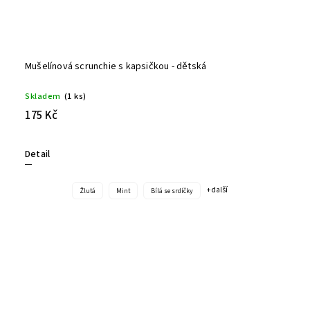
Mušelínová scrunchie s kapsičkou - dětská
Skladem
(1 ks)
175 Kč
Detail
+ další
Žlutá
Mint
Bílá se srdíčky