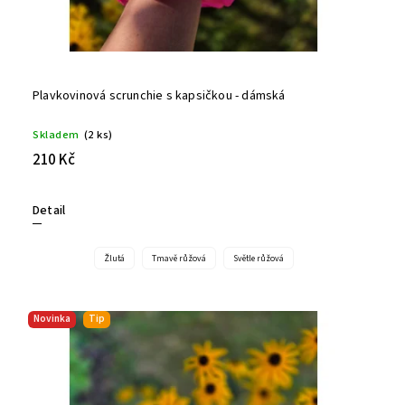
Plavkovinová scrunchie s kapsičkou - dámská
Skladem
(2 ks)
210 Kč
Detail
Žlutá
Tmavě růžová
Světle růžová
Novinka
Tip