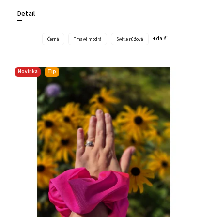
Detail
+ další
Černá
Tmavě modrá
Světle růžová
Novinka
Tip