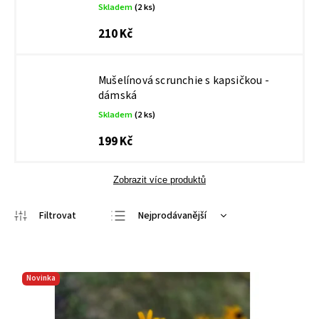
Skladem
(2 ks)
210 Kč
Mušelínová scrunchie s kapsičkou -
dámská
Skladem
(2 ks)
199 Kč
Zobrazit více produktů
Nejprodávanější
Nejlevnější
Nejdražší
Novinka
Abecedně