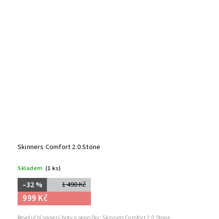
Skinners Comfort 2.0 Stone
Skladem
(1 ks)
–32 %
1 490 Kč
999 Kč
Revoluční spojení boty a ponožky: Skinners Comfort 2.0 Stone