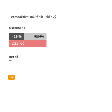
Termoaktivní nákrčník - růžový
Objednáno
–29 %
329 Kč
233 Kč
Detail
Tip