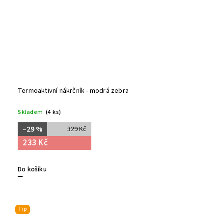
Termoaktivní nákrčník - modrá zebra
Skladem
(4 ks)
–29 %
329 Kč
233 Kč
Do košíku
Tip