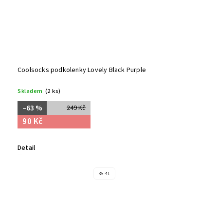
Coolsocks podkolenky Lovely Black Purple
Skladem
(2 ks)
–63 %
249 Kč
90 Kč
Detail
35-41