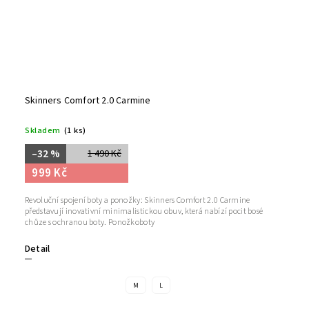
Skinners Comfort 2.0 Carmine
Skladem
(1 ks)
–32 %
1 490 Kč
999 Kč
Revoluční spojení boty a ponožky: Skinners Comfort 2.0 Carmine
představují inovativní minimalistickou obuv, která nabízí pocit bosé
chůze s ochranou boty. Ponožkoboty
Detail
M
L