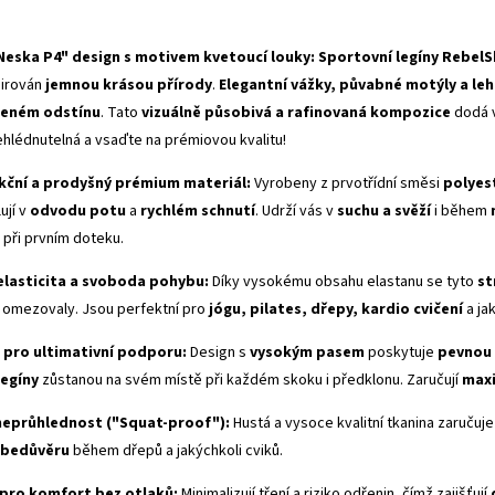
eska P4" design s motivem kvetoucí louky:
Sportovní legíny RebelS
pirován
jemnou krásou přírody
.
Elegantní vážky, půvabné motýly a leh
leném odstínu
. Tato
vizuálně působivá a rafinovaná kompozice
dodá 
hlédnutelná a vsaďte na prémiovou kvalitu!
kční a prodyšný prémium materiál:
Vyrobeny z prvotřídní směsi
polyes
ují v
odvodu potu
a
rychlém schnutí
. Udrží vás v
suchu a svěží
i během
 při prvním doteku.
elasticita a svoboda pohybu:
Díky vysokému obsahu elastanu se tyto
st
by omezovaly. Jsou perfektní pro
jógu, pilates, dřepy, kardio cvičení
a ja
pro ultimativní podporu:
Design s
vysokým pasem
poskytuje
pevnou 
legíny
zůstanou na svém místě při každém skoku i předklonu. Zaručují
maxi
neprůhlednost ("
Squat-proof
"):
Hustá a vysoce kvalitní tkanina zaručuj
ebedůvěru
během dřepů a jakýchkoli cviků.
pro komfort bez otlaků:
Minimalizují tření a riziko odřenin, čímž zajišťují