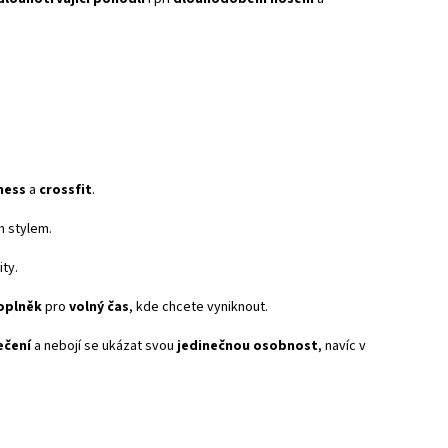
tness
a
crossfit
.
ím stylem.
ty.
oplněk
pro
volný čas
, kde chcete vyniknout.
ečení
a nebojí se ukázat svou
jedinečnou osobnost
, navíc v