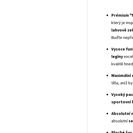
Prémium "N
který je ins
lahvově ze
Buďte nepře
Vysoce fun
legíny
excel
kvalitě hned
Maximální 
těla, aniž 
Vysoký pas
sportovní 
Absolutní 
absolutní
s
Ploché švy