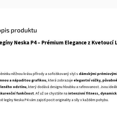
opis produktu
egíny Neska P4 – Prémium Elegance z Kvetoucí L
éninku něžnou krásu přírody a sofistikovaný styl s
dámskými prémiovými 
mnou a nápaditou grafikou
, která zobrazuje
elegantní vážky, půvabné
eleného odstínu
, který dodává designu hloubku a rafinovanost. Jsou ideáln
nkurenční funkčnost
. Ať už se chystáte na
intenzivní fitness, dynamick
é legíny Neska P4 vám zajistí pocit originality a síly v každém pohybu.