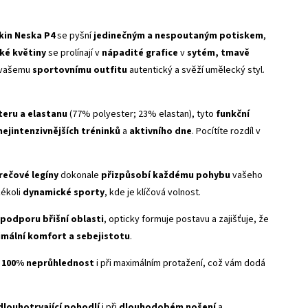
kin Neska P4
se pyšní
jedinečným a nespoutaným potiskem
,
ké květiny
se prolínají v
nápadité grafice
v
sytém, tmavě
vašemu
sportovnímu outfitu
autentický a svěží umělecký styl.
teru a elastanu
(77% polyester; 23% elastan), tyto
funkční
nejintenzivnějších tréninků
a
aktivního dne
. Pocítíte rozdíl v
rečové legíny
dokonale
přizpůsobí každému pohybu
vašeho
kékoli
dynamické sporty
, kde je klíčová volnost.
podporu břišní oblasti
, opticky formuje postavu a zajišťuje, že
mální komfort a sebejistotu
.
e
100% neprůhlednost
i při maximálním protažení, což vám dodá
dlouhotrvající pohodlí
i při
dlouhodobém nošení
a