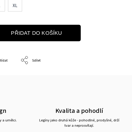
L
XL
PŘIDAT DO KOŠÍKU
lídat
Sdílet
ign
Kvalita a pohodlí
y a umělci.
Legíny jako druhá kůže - pohodlné, prodyšné, drží
tvar a neprosvítají.