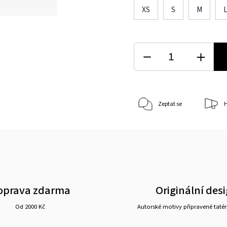
XS
S
M
Zeptat se
H
oprava zdarma
Originální des
Od 2000 Kč
Autorské motivy připravené tatér