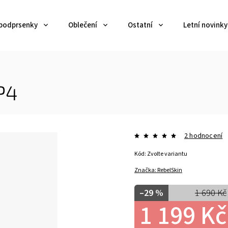
 podprsenky
Oblečení
Ostatní
Letní novinky
P4
2 hodnocení
Kód:
Zvolte variantu
Značka:
RebelSkin
–29 %
1 690 Kč
1 199 Kč