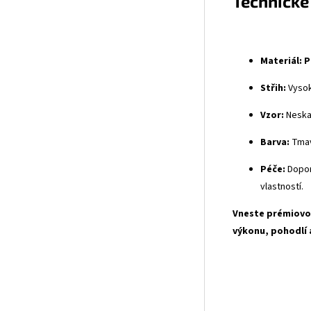
Technické
Materiál:
P
Střih:
Vysok
Vzor:
Neska 
Barva:
Tmav
Péče:
Dopor
vlastností.
Vneste prémiovou
výkonu, pohodlí 