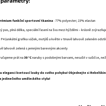
 parametry:
rémium funkční sportovní tkanina
: 77% polyester; 23% elastan
ý pas, plná délka, speciální řasení na švu mezi hýžděmi – krásně zvýrazňuje
P4 (unikátní grafika vážek, motýlů a květin v tmavě lahvově zeleném odstí
ě lahvově zelená s jemnými barevnými akcenty
učujeme prát na
30 °C
naruby s podobnými barvami, nesušit v sušičce, neže
 eleganci kvetoucí louky do svého pohybu! Objednejte si RebelSkin 
a jedinečného uměleckého stylu!