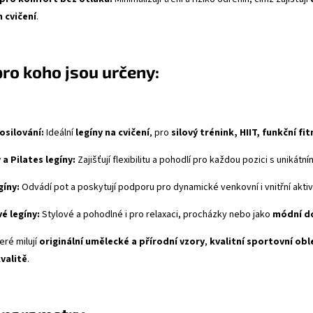
 cvičení
.
pro koho jsou určeny:
osilování:
Ideální
legíny na cvičení
, pro
silový trénink, HIIT, funkční fi
 a Pilates legíny:
Zajišťují flexibilitu a pohodlí pro každou pozici s unikátn
gíny:
Odvádí pot a poskytují podporu pro dynamické venkovní i vnitřní aktivi
é legíny:
Stylové a pohodlné i pro relaxaci, procházky nebo jako
módní d
eré milují
originální umělecké a přírodní vzory
,
kvalitní sportovní obl
valitě
.