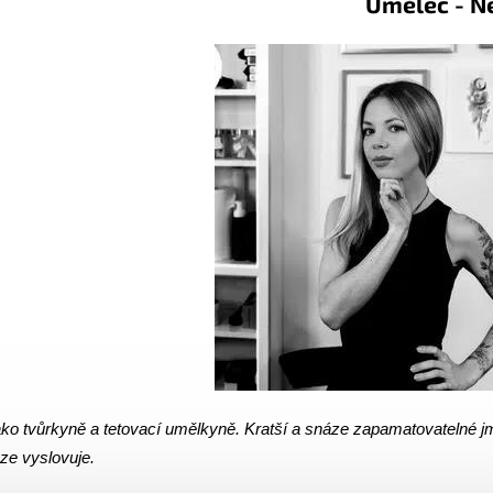
ělec - Nesk
ako tvůrkyně a tetovací umělkyně. Kratší a snáze zapamatovatelné j
ze vyslovuje.