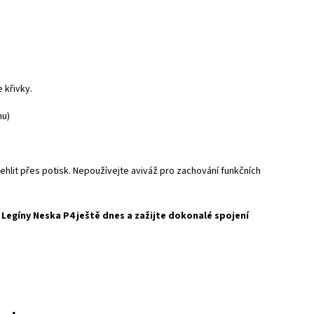
 křivky.
nu)
hlit přes potisk. Nepoužívejte aviváž pro zachování funkčních
Legíny Neska P4 ještě dnes a zažijte dokonalé spojení