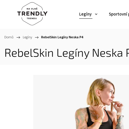
Legíny
Sportovní
Domů
/
Legíny
/
RebelSkin Legíny Neska P4
RebelSkin Legíny Neska 