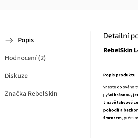
Detailní p
Popis
RebelSkin L
Hodnocení (2)
Diskuze
Popis produktu
Vneste do svého tr
Značka
RebelSkin
pyšní
krásnou, je
tmavě lahvově z
pohodlí a bezko
šmrncem
, prémiov