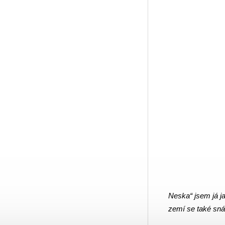
Um
Neska“ jsem já j
zemí se také sná