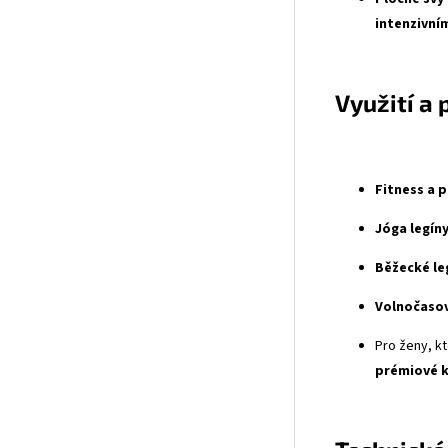
intenzivním
Využití a 
Fitness a p
Jóga legíny
Běžecké le
Volnočasov
Pro ženy, kt
prémiové k