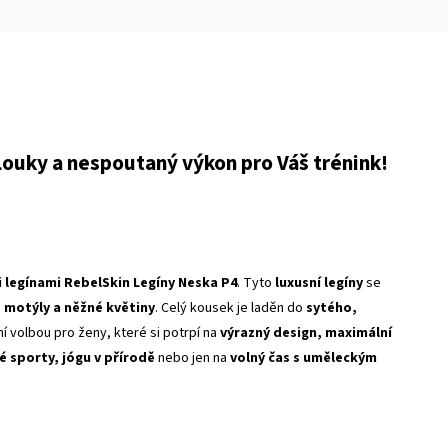
ouky a nespoutaný výkon pro Váš trénink!
legínami RebelSkin Legíny Neska P4
. Tyto
luxusní legíny
se
 motýly a něžné květiny
. Celý kousek je laděn do
sytého,
í volbou pro ženy, které si potrpí na
výrazný design, maximální
é sporty, jógu v přírodě
nebo jen na
volný čas s uměleckým