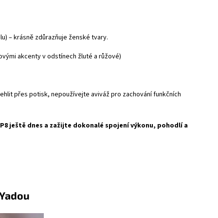
u) – krásně zdůrazňuje ženské tvary.
vými akcenty v odstínech žluté a růžové)
hlit přes potisk, nepoužívejte aviváž pro zachování funkčních
P8 ještě dnes a zažijte dokonalé spojení výkonu, pohodlí a
ou