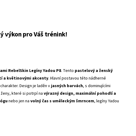
ý výkon pro Váš trénink!
ami RebelSkin Legíny Yadou P8
. Tento
pastelový a ženský
í a květinovými akcenty
. Hlavní postavou této nádherné
charakter. Design je laděn v
jasných barvách
, s dominujícími
 ženy, které si potrpí na
výrazný design, maximální pohodlí a
jógu
nebo jen na
volný čas s uměleckým šmrncem
, legíny Yadou