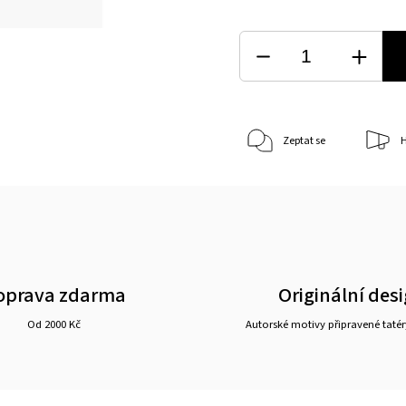
Zeptat se
H
oprava zdarma
Originální des
Od 2000 Kč
Autorské motivy připravené tatér