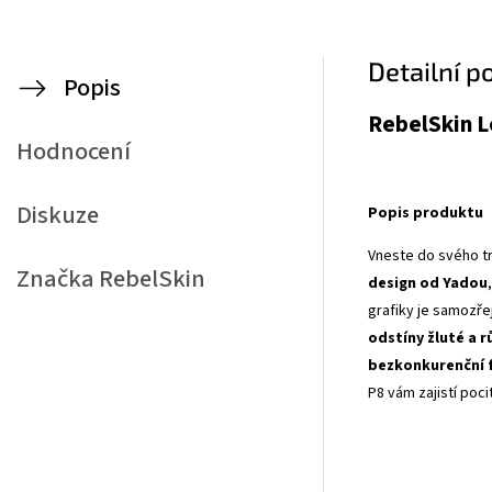
Detailní p
Popis
RebelSkin L
Hodnocení
Diskuze
Popis produktu
Vneste do svého tr
Značka
RebelSkin
design od Yadou
grafiky je samozř
odstíny žluté a 
bezkonkurenční 
P8 vám zajistí poci