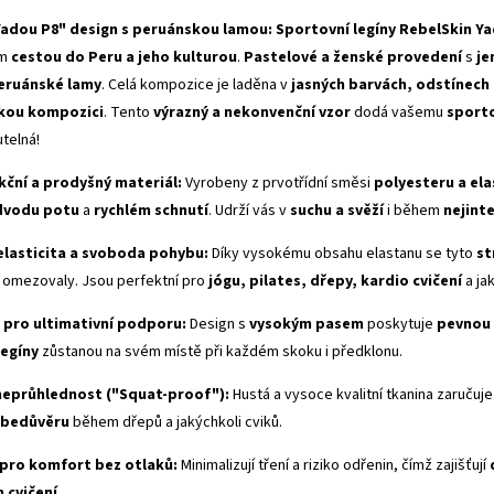
Yadou P8" design s peruánskou lamou:
Sportovní legíny RebelSkin Y
ým
cestou do Peru a jeho kulturou
.
Pastelové a ženské provedení
s
je
eruánské lamy
. Celá kompozice je laděna v
jasných barvách, odstínech 
kou kompozici
. Tento
výrazný a nekonvenční vzor
dodá vašemu
sport
telná!
kční a prodyšný materiál:
Vyrobeny z prvotřídní směsi
polyesteru a el
dvodu potu
a
rychlém schnutí
. Udrží vás v
suchu a svěží
i během
nejint
elasticita a svoboda pohybu:
Díky vysokému obsahu elastanu se tyto
st
by omezovaly. Jsou perfektní pro
jógu, pilates, dřepy, kardio cvičení
a ja
pro ultimativní podporu:
Design s
vysokým pasem
poskytuje
pevnou 
legíny
zůstanou na svém místě při každém skoku i předklonu.
neprůhlednost ("
Squat-proof
"):
Hustá a vysoce kvalitní tkanina zaručuj
ebedůvěru
během dřepů a jakýchkoli cviků.
pro komfort bez otlaků:
Minimalizují tření a riziko odřenin, čímž zajišťují
 cvičení
.