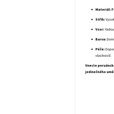
Materiál:
F
Střih:
Vysok
Vzor:
Yadou 
Barva:
Domi
Péče:
Dopor
vlastností.
Vneste peruánsko
jedinečného uměl
Um