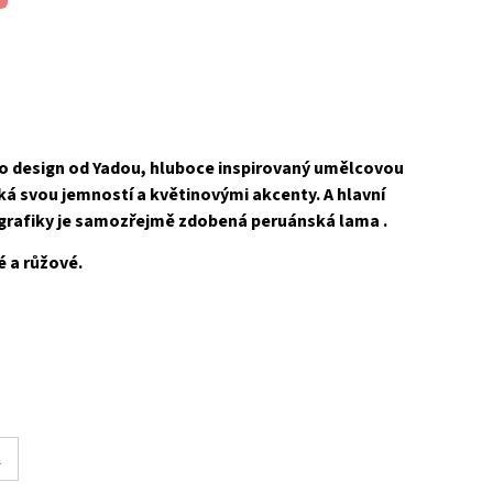
o design od Yadou, hluboce inspirovaný umělcovou
ská svou jemností a květinovými akcenty. A hlavní
grafiky je samozřejmě zdobená peruánská lama .
é a růžové.
L