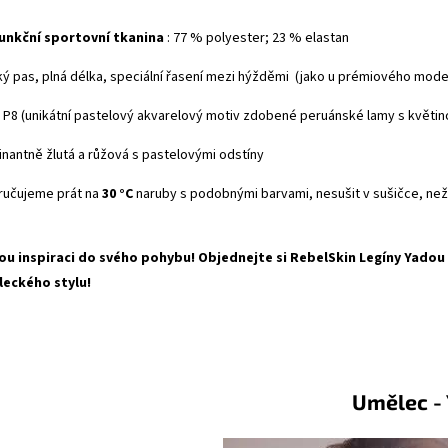
unkční sportovní tkanina
: 77 % polyester; 23 % elastan
ý pas, plná délka, speciální řasení mezi hýžděmi (jako u prémiového model
P8 (unikátní pastelový akvarelový motiv zdobené peruánské lamy s květino
nantně žlutá a růžová s pastelovými odstíny
učujeme prát na
30 °C
naruby s podobnými barvami, nesušit v sušičce, neže
u inspiraci do svého pohybu! Objednejte si RebelSkin Legíny Yadou 
eckého stylu!
ělec - Yad