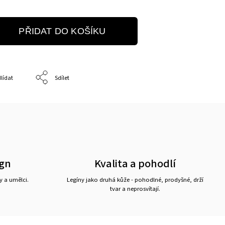
PŘIDAT DO KOŠÍKU
lídat
Sdílet
ign
Kvalita a pohodlí
y a umělci.
Legíny jako druhá kůže - pohodlné, prodyšné, drží
tvar a neprosvítají.