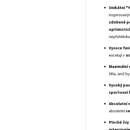
Unikátní "
inspirovan
zdobené p
optimistic
nepřehlédnu
Vysoce fun
excelují v
o
Maximální 
těla, aniž 
Vysoký pas
sportovní 
Absolutní 
absolutní
s
Ploché švy
intenzivním