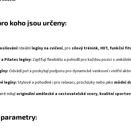
pro koho jsou určeny:
osilování:
Ideální
legíny na cvičení
, pro
silový trénink, HIIT, funkční fi
 a Pilates legíny:
Zajišťují flexibilitu a pohodlí pro každou pozici s unikátn
gíny:
Odvádí pot a poskytují podporu pro dynamické venkovní i vnitřní aktivi
é legíny:
Stylové a pohodlné i pro relaxaci, procházky nebo jako
módní d
eré milují
originální umělecké a cestovatelské vzory
,
kvalitní sportov
 parametry: