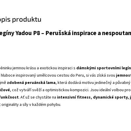
opis produktu
egíny Yadou P8 – Perušská inspirace a nespoutan
éninku jemnou krásu a exotickou inspiraci s
dámskými sportovními legín
, hluboce inspirovaný umělcovou cestou do Peru, si vás získá svou
jemnost
ejmě
zdobená peruánská lama
, která dodává motivu jedinečný a půvabný 
růžové
, což vytváří svěží a optimistickou kompozici. Jsou ideální volbou pro
funkčnost
. Ať už se chystáte na
intenzivní fitness, dynamické sporty, 
t originality a síly v každém pohybu.