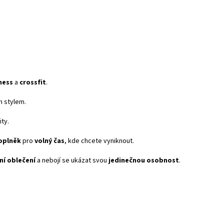
tness
a
crossfit
.
ím stylem.
ty.
oplněk
pro
volný čas
, kde chcete vyniknout.
ní oblečení
a nebojí se ukázat svou
jedinečnou osobnost
.