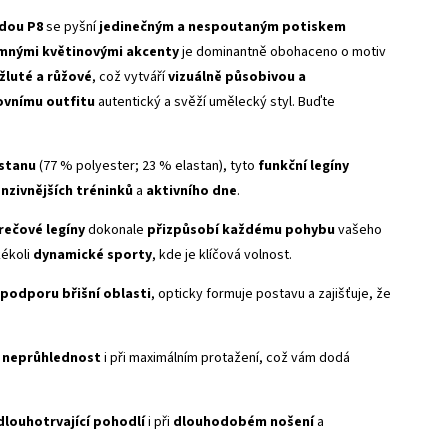
adou P8
se pyšní
jedinečným a nespoutaným potiskem
mnými květinovými akcenty
je dominantně obohaceno o motiv
žluté a růžové
, což vytváří
vizuálně působivou a
ovnímu outfitu
autentický a svěží umělecký styl. Buďte
astanu
(77 % polyester; 23 % elastan), tyto
funkční legíny
enzivnějších tréninků
a
aktivního dne
.
rečové legíny
dokonale
přizpůsobí každému pohybu
vašeho
kékoli
dynamické sporty
, kde je klíčová volnost.
podporu břišní oblasti
, opticky formuje postavu a zajišťuje, že
e
neprůhlednost
i při maximálním protažení, což vám dodá
dlouhotrvající pohodlí
i při
dlouhodobém nošení
a