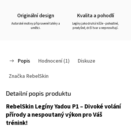
Originální design
Kvalita a pohodlí
Autorské motivy připravené tatéry a
Legíny jako druhá kůže - pohodlné,
umělci.
prodyšné, drží tvar a neprosvítají.
Popis
Hodnocení (1)
Diskuze
Značka
RebelSkin
Detailní popis produktu
RebelSkin Legíny Yadou P1 – Divoké volání
přírody a nespoutaný výkon pro Váš
trénink!