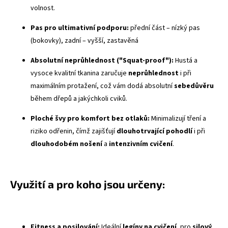
volnost.
Pas pro ultimativní podporu:
přední část – nízký pas
(bokovky), zadní – vyšší, zastavěná
Absolutní neprůhlednost ("
Squat-proof
"):
Hustá a
vysoce kvalitní tkanina zaručuje
neprůhlednost
i při
maximálním protažení, což vám dodá absolutní
sebedůvěru
během dřepů a jakýchkoli cviků.
Ploché švy
pro komfort bez otlaků:
Minimalizují tření a
riziko odřenin, čímž zajišťují
dlouhotrvající pohodlí
i při
dlouhodobém nošení
a
intenzivním cvičení
.
Využití a pro koho jsou určeny:
Fitness a posilování:
Ideální
legíny na cvičení
, pro
silový