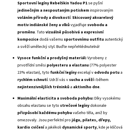
Sportovní legíny RebelSkin Yadou P1
se pyšní
jedinečným a nespoutaným potiskem
inspirovaným
voláním přírody a divokostí
.
Skicovaný akvarelový
motiv indiánské ženy a vlků
vyjadřuje
svobodu a
proměnu
. Tato
vizuálně působivá a expresivní
kompozice
dodá vašemu
sportovnímu outfitu
autentický
a svěží umělecký styl. Buďte nepřehlédnutelná!
Vysoce funkční a prodyšný materiál:
Vyrobeny z
prvotřídní směsi
polyesteru a elastanu
(77% polyester
23% elastan), tyto
funkční legíny
excelují v
odvodu potu
a
rychlém schnutí
. Udrží vás v
suchu a svěží
i během
nejintenzivnějších tréninků
a
aktivního dne
.
Maximální elasticita a svoboda pohybu:
Díky vysokému
obsahu elastanu se tyto
strečové legíny
dokonale
přizpůsobí každému pohybu
vašeho těla, aniž by
omezovaly. Jsou perfektní pro
jógu, pilates, dřepy,
kardio cvičení
a jakékoli
dynamické sporty
, kde je klíčová