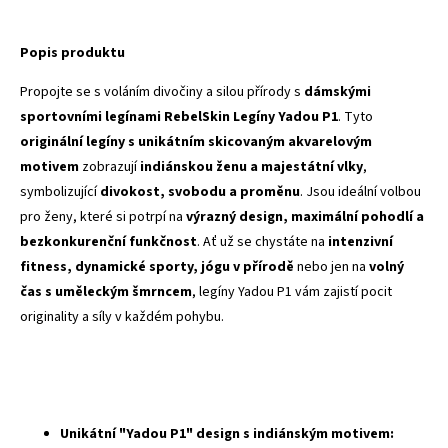
Popis produktu
Propojte se s voláním divočiny a silou přírody s
dámskými
sportovními legínami RebelSkin Legíny Yadou P1
. Tyto
originální legíny s unikátním skicovaným akvarelovým
motivem
zobrazují
indiánskou ženu a majestátní vlky
,
symbolizující
divokost, svobodu a proměnu
. Jsou ideální volbou
pro ženy, které si potrpí na
výrazný design, maximální pohodlí a
bezkonkurenční funkčnost
. Ať už se chystáte na
intenzivní
fitness, dynamické sporty, jógu v přírodě
nebo jen na
volný
čas s uměleckým šmrncem
, legíny Yadou P1 vám zajistí pocit
originality a síly v každém pohybu.
Unikátní "Yadou P1" design s indiánským motivem: