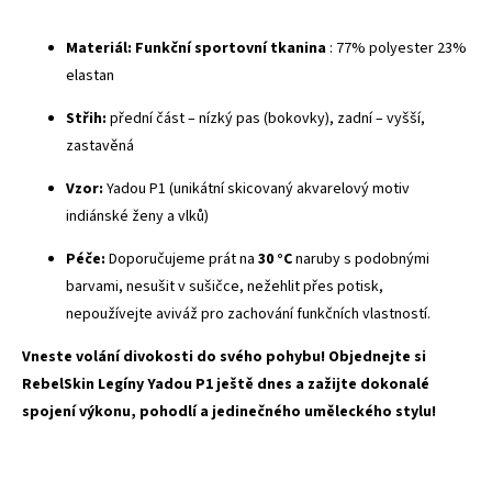
Materiál:
Funkční sportovní tkanina
: 77% polyester 23%
elastan
Střih:
přední část – nízký pas (bokovky), zadní – vyšší,
zastavěná
Vzor:
Yadou P1 (unikátní skicovaný akvarelový motiv
indiánské ženy a vlků)
Péče:
Doporučujeme prát na
30 °C
naruby s podobnými
barvami, nesušit v sušičce, nežehlit přes potisk,
nepoužívejte aviváž pro zachování funkčních vlastností.
Vneste volání divokosti do svého pohybu! Objednejte si
RebelSkin Legíny Yadou P1 ještě dnes a zažijte dokonalé
spojení výkonu, pohodlí a jedinečného uměleckého stylu!