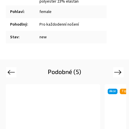
polyester 23% elastan
Pohlaví
:
female
Pohodlný
:
Pro každodenní nošení
Stav
:
new
Podobné (5)
Previous
Next
Akce
Tip