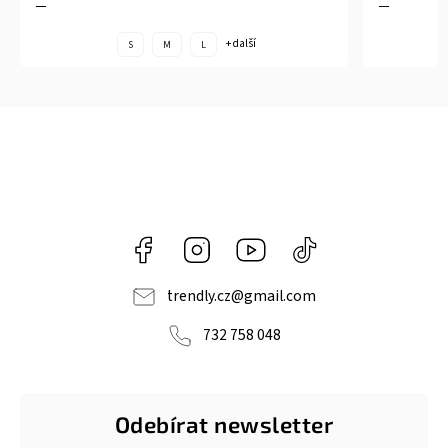
+ další
S
M
L
Facebook
Instagram
https://www.youtube.com/@tr
@trendlycz
navlnetrendu5284
trendly.cz
@
gmail.com
732 758 048
Odebírat newsletter