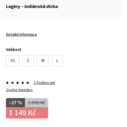
Legíny – indiánská dívka
Detailní informace
Velikost
XS
S
M
L
1 hodnocení
Značka:
RebelSkin
–27 %
1 590 Kč
1 149 Kč