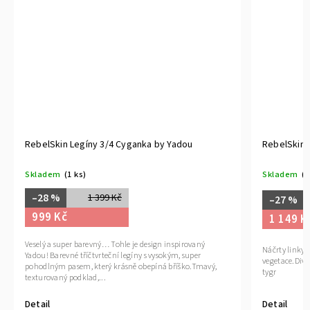
RebelSkin Legíny 3/4 Cyganka by Yadou
RebelSkin 
Skladem
(1 ks)
Skladem
(>
–28 %
1 399 Kč
–27 %
999 Kč
1 149 K
Veselý a super barevný… Tohle je design inspirovaný
Náčrty linky a
Yadou! Barevné tříčtvrteční legíny s vysokým, super
vegetace.Divok
pohodlným pasem, který krásně obepíná bříško.Tmavý,
tygr
texturovaný podklad,...
Detail
Detail