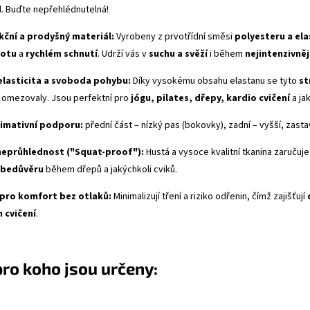
l. Buďte nepřehlédnutelná!
kční a prodyšný materiál:
Vyrobeny z prvotřídní směsi
polyesteru a el
potu
a
rychlém schnutí
. Udrží vás v
suchu a svěží
i během
nejintenzivněj
elasticita a svoboda pohybu:
Díky vysokému obsahu elastanu se tyto
st
by omezovaly. Jsou perfektní pro
jógu, pilates, dřepy, kardio cvičení
a ja
timativní podporu:
přední část – nízký pas (bokovky), zadní – vyšší, zast
neprůhlednost ("
Squat-proof
"):
Hustá a vysoce kvalitní tkanina zaručuje
ebedůvěru
během dřepů a jakýchkoli cviků.
pro komfort bez otlaků:
Minimalizují tření a riziko odřenin, čímž zajišťují
 cvičení
.
pro koho jsou určeny: