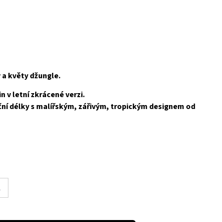
 a květy džungle.
n v letní zkrácené verzi.
eční délky s malířským, zářivým, tropickým designem od
L