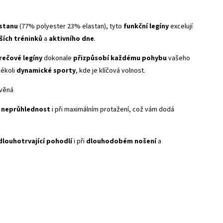
astanu
(77% polyester 23% elastan), tyto
funkční legíny
excelují
ších tréninků
a
aktivního dne
.
rečové legíny
dokonale
přizpůsobí každému pohybu
vašeho
kékoli
dynamické sporty
, kde je klíčová volnost.
avěná
neprůhlednost
i při maximálním protažení, což vám dodá
dlouhotrvající pohodlí
i při
dlouhodobém nošení
a