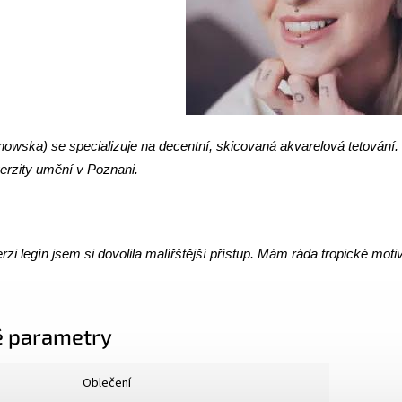
owska) se specializuje na decentní, skicovaná akvarelová tetování. S
erzity umění v Poznani.
erzi legín jsem si dovolila malířštější přístup. Mám ráda tropické moti
 parametry
Oblečení