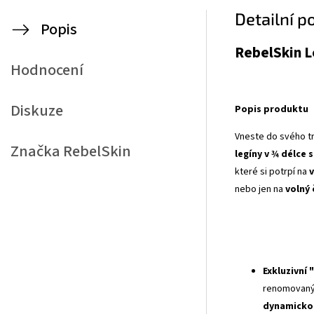
Detailní p
Popis
RebelSkin Le
Hodnocení
Diskuze
Popis produktu
Vneste do svého t
Značka
RebelSkin
legíny v ¾ délce
které si potrpí na
v
nebo jen na
volný
Exkluzivní 
renomovaný
dynamickou