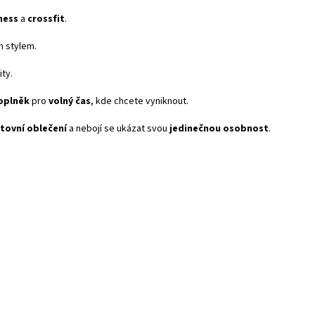
tness
a
crossfit
.
ím stylem.
ty.
oplněk
pro
volný čas
, kde chcete vyniknout.
rtovní oblečení
a nebojí se ukázat svou
jedinečnou osobnost
.