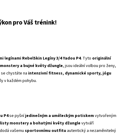
ýkon pro Váš trénink!
 legínami RebelSkin Legíny 3/4 Yadou P4
. Tyto
originální
y monstery a bujné květy džungle
, jsou ideální volbou pro ženy,
ž se chystáte na
intenzivní fitness, dynamické sporty, jógu
 síly v každém pohybu.
ou P4
se pyšní
jedinečným a uměleckým potiskem
vytvořeným
listy monstery a bohatými květy džungle
vytváří
dodá vašemu
sportovnímu outfitu
autentický a nezaměnitelný