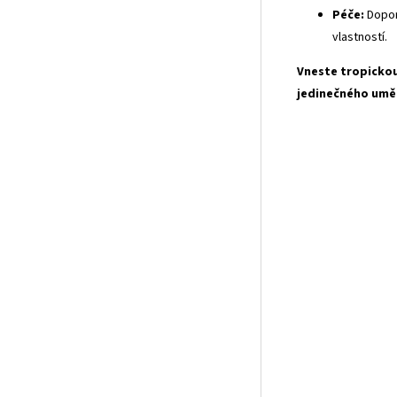
Péče:
Dopor
vlastností.
Vneste tropickou
jedinečného uměl
Um