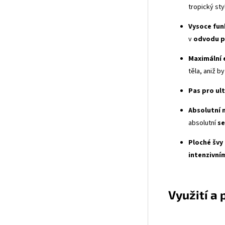
tropický sty
Vysoce fun
v
odvodu 
Maximální 
těla, aniž 
Pas pro ul
Absolutní 
absolutní
s
Ploché švy
intenzivním
Využití a 