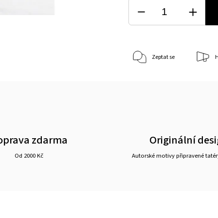
Zeptat se
H
oprava zdarma
Originální des
Od 2000 Kč
Autorské motivy připravené tatér