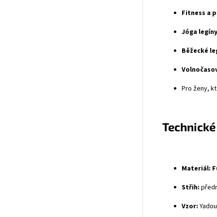
Fitness a p
Jóga legíny
Běžecké le
Volnočasov
Pro ženy, kt
Technické
Materiál:
F
Střih:
předn
Vzor:
Yadou 