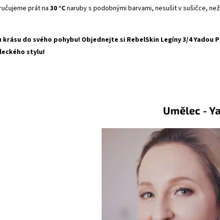
učujeme prát na
30 °C
naruby s podobnými barvami, nesušit v sušičce, neže
 krásu do svého pohybu! Objednejte si RebelSkin Legíny 3/4 Yadou P4
eckého stylu!
ělec - Yado