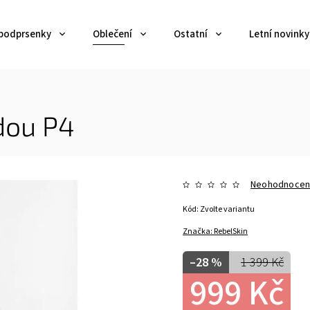
 podprsenky
Oblečení
Ostatní
Letní novinky
dou P4
Neohodnoce
Kód:
Zvolte variantu
Značka:
RebelSkin
–28 %
1 399 Kč
999 Kč