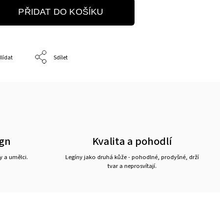
PŘIDAT DO KOŠÍKU
lídat
Sdílet
ign
Kvalita a pohodlí
y a umělci.
Legíny jako druhá kůže - pohodlné, prodyšné, drží
tvar a neprosvítají.