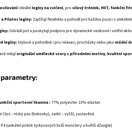
osilování:
Ideální
legíny na cvičení
, pro
silový trénink, HIIT, funkční fi
 a Pilates legíny:
Zajišťují flexibilitu a pohodlí pro každou pozici s unikátn
gíny:
Odvádí pot a poskytují podporu pro dynamické venkovní i vnitřní aktivi
é legíny:
Stylové a pohodlné i pro relaxaci, procházky nebo jako
módní d
eré milují
originální umělecké vzory s přírodními motivy
,
kvalitní spo
 parametry:
unkční sportovní tkanina :
77% polyester 23% elastan
í část – nízký pas (bokovky), zadní – vyšší, zastavěná
P4 (unikátní potisk tyrkysových listů monstery a květů džungle)