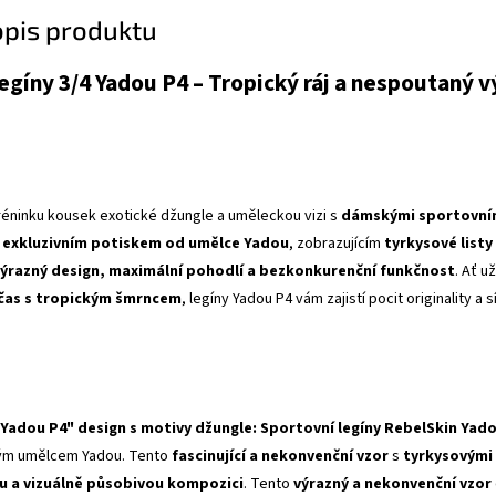
opis produktu
gíny 3/4 Yadou P4 – Tropický ráj a nespoutaný v
réninku kousek exotické džungle a uměleckou vizi s
dámskými sportovními
 s exkluzivním potiskem od umělce Yadou
, zobrazujícím
tyrkysové list
ýrazný design, maximální pohodlí a bezkonkurenční funkčnost
. Ať u
 čas s tropickým šmrncem
, legíny Yadou P4 vám zajistí pocit originality a
"Yadou P4" design s motivy džungle:
Sportovní legíny RebelSkin Yad
m umělcem Yadou. Tento
fascinující a nekonvenční vzor
s
tyrkysovými 
 a vizuálně působivou kompozici
. Tento
výrazný a nekonvenční vzor