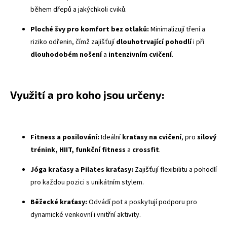
během dřepů a jakýchkoli cviků.
Ploché švy
pro komfort bez otlaků:
Minimalizují tření a
riziko odřenin, čímž zajišťují
dlouhotrvající pohodlí
i při
dlouhodobém nošení
a
intenzivním cvičení
.
Využití a pro koho jsou určeny:
Fitness a posilování:
Ideální
kraťasy na cvičení
, pro
silový
trénink, HIIT, funkční fitness
a
crossfit
.
Jóga kraťasy a Pilates kraťasy:
Zajišťují flexibilitu a pohodlí
pro každou pozici s unikátním stylem.
Běžecké kraťasy:
Odvádí pot a poskytují podporu pro
dynamické venkovní i vnitřní aktivity.