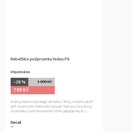
RebelSkin podprsenka Yadou P6
Objednáno
–26 %
1 090 Kč
799 Kč
Krásný, botanický design od Yadou. Můry, motýli a ptačí
peří na jemném krémovém pozadí.Textury a struktury,
mistrovsky zkombinované!Vnitřek podprsenky je z...
Detail