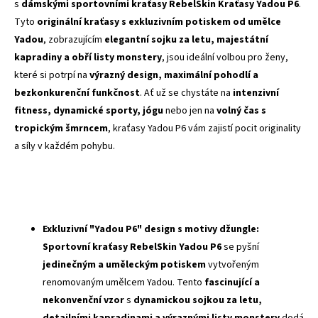
s
dámskými sportovními kraťasy RebelSkin Kraťasy Yadou P6
.
Tyto
originální kraťasy s exkluzivním potiskem od umělce
Yadou
, zobrazujícím
elegantní sojku za letu, majestátní
kapradiny a obří listy monstery
, jsou ideální volbou pro ženy,
které si potrpí na
výrazný design, maximální pohodlí a
bezkonkurenční funkčnost
. Ať už se chystáte na
intenzivní
fitness, dynamické sporty, jógu
nebo jen na
volný čas s
tropickým šmrncem
, kraťasy Yadou P6 vám zajistí pocit originality
a síly v každém pohybu.
Exkluzivní "Yadou P6" design s motivy džungle:
Sportovní kraťasy RebelSkin Yadou P6
se pyšní
jedinečným a uměleckým potiskem
vytvořeným
renomovaným umělcem Yadou. Tento
fascinující a
nekonvenční vzor
s
dynamickou sojkou za letu,