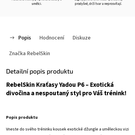
umělci.
prodyšné, drží tvar a neprosvítají.
Popis
Hodnocení
Diskuze
Značka
RebelSkin
Detailní popis produktu
RebelSkin Kraťasy Yadou P6 – Exotická
divočina a nespoutaný styl pro Váš trénink!
Popis produktu
Vneste do svého tréninku kousek exotické džungle a uměleckou vizi