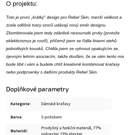
O projektu:
Toto je první „krátký“ design pro Rebel Skin; menší velikost a
zcela odlišné tvary vzorů udávají nový směr designu.
Zkombinovala jsem tedy zdánlivě nesourodé prvky (protože
eklekticismus je cool!), přičemž jsem se řídila liniemi stehů
jednotlivých kousků. Chtěla jsem se vyhnout opakujícím se,
zjevným letním asociacím, takže doufám, že se vám tento mix
bude líbit i vám a budete chtít kreativně kombinovat kraťasy
nebo podprsenky s dalšími produkty Rebel Skin.
Doplňkové parametry
Kategorie
:
Dámské kraťasy
Barva
:
S potiskem
Prodyšný a funkční materiál, 77%
Materiál
:
polyester 23% elastan