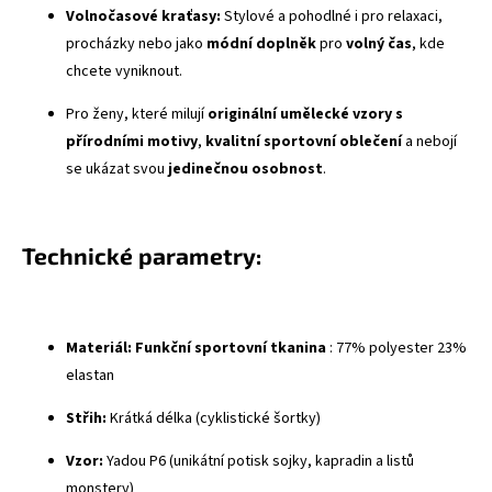
Volnočasové kraťasy:
Stylové a pohodlné i pro relaxaci,
procházky nebo jako
módní doplněk
pro
volný čas
, kde
chcete vyniknout.
Pro ženy, které milují
originální umělecké vzory s
přírodními motivy
,
kvalitní sportovní oblečení
a nebojí
se ukázat svou
jedinečnou osobnost
.
Technické parametry:
Materiál:
Funkční sportovní tkanina
: 77% polyester 23%
elastan
Střih:
Krátká délka (cyklistické šortky)
Vzor:
Yadou P6 (unikátní potisk sojky, kapradin a listů
monstery)