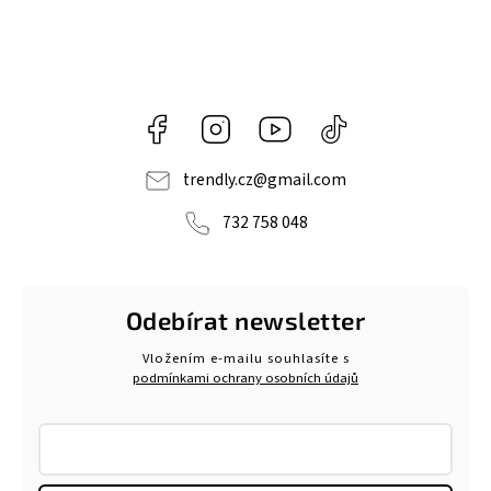
Facebook
Instagram
https://www.youtube.com/@tr
@trendlycz
navlnetrendu5284
trendly.cz
@
gmail.com
732 758 048
Odebírat newsletter
Vložením e-mailu souhlasíte s
podmínkami ochrany osobních údajů