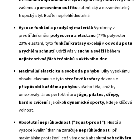
detailními kapradinami a výraznými listy monstery
dodá
vašemu
sportovnímu outfitu
autentický a nezaměnitelný
tropický styl. Buďte nepřehlédnutelná!
Vysoce funkční a prodyšný materiál:
Vyrobeny z
prvotřídní směsi
polyesteru a elastanu
(77% polyester
23% elastan), tyto
funkční kraťasy
excelují v
odvodu potu
a
rychlém schnutí
. Udrží vás v
suchu a svěží
i během
nejintenzivnějších tréninků
a
aktivního dne
.
Maximální elasticita a svoboda pohybu:
Díky vysokému
obsahu elastanu se tyto
strečové kraťasy
dokonale
přizpůsobí každému pohybu
vašeho těla, aniž by
omezovaly. Jsou perfektní pro
jógu, pilates, dřepy,
kardio cvičení
a jakékoli
dynamické sporty
, kde je klíčová
volnost.
Absolutní neprůhlednost ("
Squat-proof
"):
Hustá a
vysoce kvalitní tkanina zaručuje
neprůhlednost
i při
maximálním protažení, což vám dodá absolutní
sebedůvěru