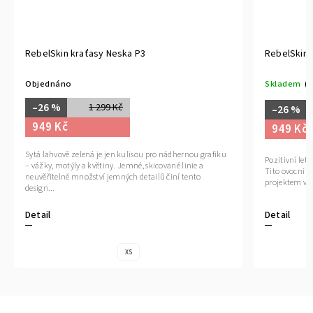
RebelSkin kraťasy Neska P3
RebelSkin 
Objednáno
Skladem
(1
–26 %
1 299 Kč
–26 %
949 Kč
949 Kč
Sytá lahvově zelená je jen kulisou pro nádhernou grafiku
Pozitivní let
– vážky, motýly a květiny. Jemné, skicované linie a
Tito ovocní 
neuvěřitelné množství jemných detailů činí tento
projektem vů
design...
Detail
Detail
XS