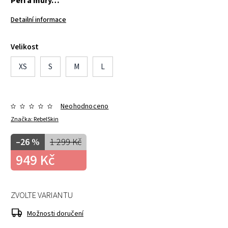
Peří a můry…
Detailní informace
Velikost
XS
S
M
L
Neohodnoceno
Značka:
RebelSkin
–26 %
1 299 Kč
949 Kč
ZVOLTE VARIANTU
Možnosti doručení