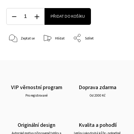
PŘIDAT DO KOŠÍKU
Zeptat se
Hlídat
Sdílet
VIP věrnostní program
Doprava zdarma
Pro registrované
Od 2000 Kč
Originální design
Kvalita a pohodlí
Autorské motivy připravené tatéry a
Legíny jako druhá kůže - pohodlné,