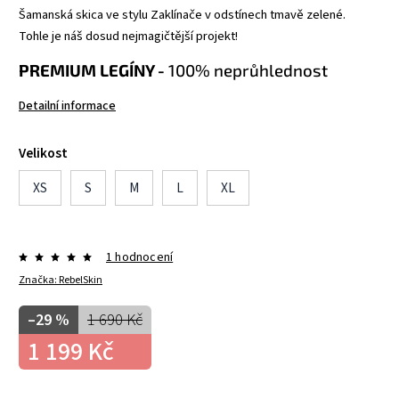
Šamanská skica ve stylu Zaklínače v odstínech tmavě zelené.
Tohle je náš dosud nejmagičtější projekt!
PREMIUM LEGÍNY -
100% neprůhlednost
Detailní informace
Velikost
XS
S
M
L
XL
1 hodnocení
Značka:
RebelSkin
–29 %
1 690 Kč
1 199 Kč