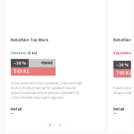
RebelSkin Top Black
RebelSkin 
Skladem
(1 ks)
Vyprodáno
–30 %
790 Kč
–26 %
549 Kč
799 Kč
Volné, oversized tričko vyrobené z nejkvalitnější
bavlny.Hluboce vykrojené v podpaží krásně
Krásná záda s
splývá.Poskytuje volnost pohybu a pohodlí při
designu eleg
cvičení.Perfektně se hodí k legínám.
Detail
Detail
S
L