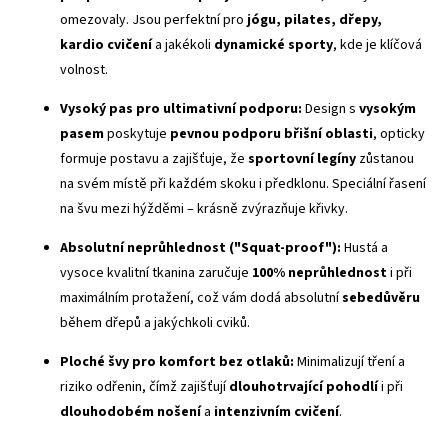
omezovaly. Jsou perfektní pro
jógu, pilates, dřepy,
kardio cvičení
a jakékoli
dynamické sporty
, kde je klíčová
volnost.
Vysoký pas
pro ultimativní podporu:
Design s
vysokým
pasem
poskytuje
pevnou podporu břišní oblasti
, opticky
formuje postavu a zajišťuje, že
sportovní legíny
zůstanou
na svém místě při každém skoku i předklonu. Speciální řasení
na švu mezi hýžděmi – krásně zvýrazňuje křivky.
Absolutní neprůhlednost ("
Squat-proof
"):
Hustá a
vysoce kvalitní tkanina zaručuje
100% neprůhlednost
i při
maximálním protažení, což vám dodá absolutní
sebedůvěru
během dřepů a jakýchkoli cviků.
Ploché švy
pro komfort bez otlaků:
Minimalizují tření a
riziko odřenin, čímž zajišťují
dlouhotrvající pohodlí
i při
dlouhodobém nošení
a
intenzivním cvičení
.