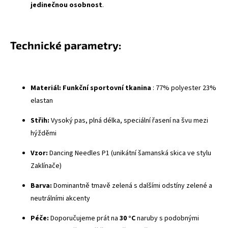
jedinečnou osobnost
.
Technické parametry:
Materiál:
Funkční sportovní tkanina
: 77% polyester 23%
elastan
Střih:
Vysoký pas, plná délka, speciální řasení na švu mezi
hýžděmi
Vzor:
Dancing Needles P1 (unikátní šamanská skica ve stylu
Zaklínače)
Barva:
Dominantně tmavě zelená s dalšími odstíny zelené a
neutrálními akcenty
Péče:
Doporučujeme prát na
30 °C
naruby s podobnými