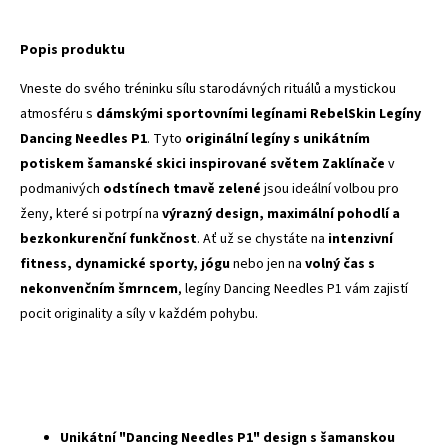
Popis produktu
Vneste do svého tréninku sílu starodávných rituálů a mystickou
atmosféru s
dámskými sportovními legínami RebelSkin Legíny
Dancing Needles P1
. Tyto
originální legíny s unikátním
potiskem šamanské skici inspirované světem Zaklínače
v
podmanivých
odstínech tmavě zelené
jsou ideální volbou pro
ženy, které si potrpí na
výrazný design, maximální pohodlí a
bezkonkurenční funkčnost
. Ať už se chystáte na
intenzivní
fitness, dynamické sporty, jógu
nebo jen na
volný čas s
nekonvenčním šmrncem
, legíny Dancing Needles P1 vám zajistí
pocit originality a síly v každém pohybu.
Unikátní "Dancing Needles P1" design s šamanskou