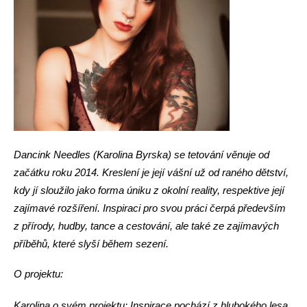
Dancink Needles (Karolina Byrska) se tetování věnuje od
začátku roku 2014. Kreslení je její vášní už od raného dětství,
kdy jí sloužilo jako forma úniku z okolní reality, respektive její
zajímavé rozšíření. Inspiraci pro svou práci čerpá především
z přírody, hudby, tance a cestování, ale také ze zajímavých
příběhů, které slyší během sezení.
O projektu:
Karolina o svém projektu: Inspirace pochází z hlubokého lesa,