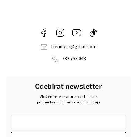
Facebook
Instagram
https://www.youtube.com/@tr
@trendlycz
navlnetrendu5284
trendly.cz
@
gmail.com
732 758 048
Odebírat newsletter
Vložením e-mailu souhlasíte s
podmínkami ochrany osobních údajů