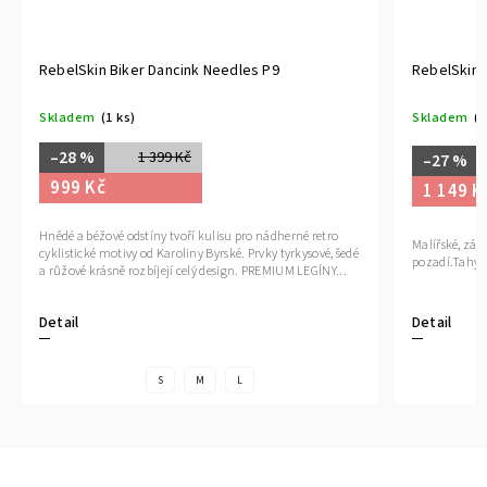
RebelSkin Biker Dancink Needles P9
RebelSkin 
Skladem
(1 ks)
Skladem
(1
–28 %
1 399 Kč
–27 %
999 Kč
1 149 K
Hnědé a béžové odstíny tvoří kulisu pro nádherné retro
Malířské, zář
cyklistické motivy od Karoliny Byrské. Prvky tyrkysové, šedé
pozadí.Tahy š
a růžové krásně rozbíjejí celý design. PREMIUM LEGÍNY...
Detail
Detail
S
M
L