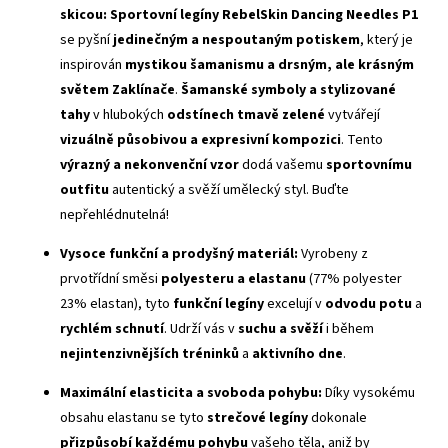
skicou:
Sportovní legíny RebelSkin Dancing Needles P1
se pyšní
jedinečným a nespoutaným potiskem
, který je
inspirován
mystikou šamanismu a drsným, ale krásným
světem Zaklínače
.
Šamanské symboly a stylizované
tahy
v hlubokých
odstínech tmavě zelené
vytvářejí
vizuálně působivou a expresivní kompozici
. Tento
výrazný a nekonvenční vzor
dodá vašemu
sportovnímu
outfitu
autentický a svěží umělecký styl. Buďte
nepřehlédnutelná!
Vysoce funkční a prodyšný materiál:
Vyrobeny z
prvotřídní směsi
polyesteru a elastanu
(77% polyester
23% elastan), tyto
funkční legíny
excelují v
odvodu potu
a
rychlém schnutí
. Udrží vás v
suchu a svěží
i během
nejintenzivnějších tréninků
a
aktivního dne
.
Maximální elasticita a svoboda pohybu:
Díky vysokému
obsahu elastanu se tyto
strečové legíny
dokonale
přizpůsobí každému pohybu
vašeho těla, aniž by