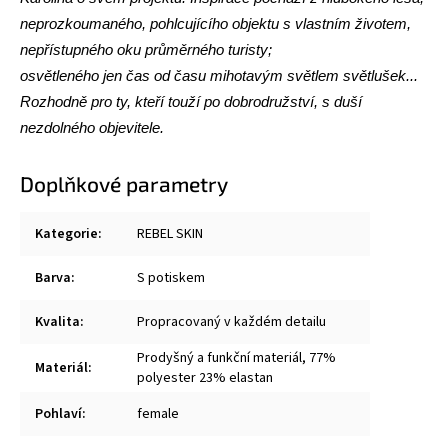
neprozkoumaného, pohlcujícího objektu s vlastním životem,
nepřístupného oku průměrného turisty;
osvětleného jen čas od času mihotavým světlem světlušek...
Rozhodně pro ty, kteří touží po dobrodružství, s duší
nezdolného objevitele.
Doplňkové parametry
Kategorie
:
REBEL SKIN
Barva
:
S potiskem
Kvalita
:
Propracovaný v každém detailu
Prodyšný a funkční materiál, 77%
Materiál
:
polyester 23% elastan
Pohlaví
:
female