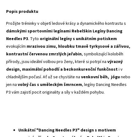
Popis produktu
Prožijte tréninky v objetí ledové krásy a dynamického kontrastu s
dámskými sportovními legínami RebelSkin Legíny Dancing
Needles P3
. Tyto
originální legíny s unikátním potiskem
evokujícím
mrazivou zimu, hloubku tmavě tyrkysové a zářivou,
kontrastní červenou zmrzlých jeřabin
, symbolizující koloběh
přírody, jsou ideální volbou pro ženy, které si potrpí na
výrazný
design, maximální pohodlí a bezkonkurenční funkčnost
i v
chladnějším počasí. Ať už se chystáte na
venkovní běh, jógu
nebo
jen na
volný čas s uměleckým šmrncem
, legíny Dancing Needles
P3 vám zajistí pocit originality a síly v každém pohybu.
Unikátní "Dancing Needles P3" design s motivem