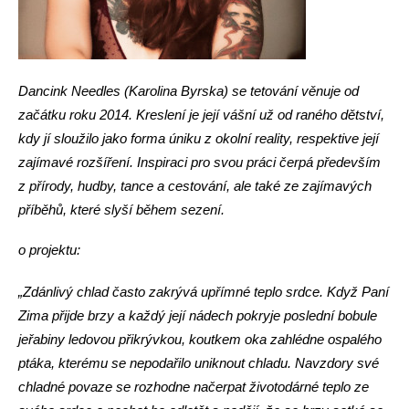
Dancink Needles (Karolina Byrska) se tetování věnuje od
začátku roku 2014. Kreslení je její vášní už od raného dětství,
kdy jí sloužilo jako forma úniku z okolní reality, respektive její
zajímavé rozšíření. Inspiraci pro svou práci čerpá především
z přírody, hudby, tance a cestování, ale také ze zajímavých
příběhů, které slyší během sezení.
o projektu:
„Zdánlivý chlad často zakrývá upřímné teplo srdce. Když Paní
Zima přijde brzy a každý její nádech pokryje poslední bobule
jeřabiny ledovou přikrývkou, koutkem oka zahlédne ospalého
ptáka, kterému se nepodařilo uniknout chladu. Navzdory své
chladné povaze se rozhodne načerpat životodárné teplo ze