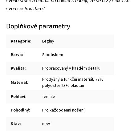
svého srdce a nechat ho odletět s nadějí, že se brzy setká se
svou sestrou Jaro.“
Doplňkové parametry
Kategorie
:
Legíny
Barva
:
S potiskem
Kvalita
:
Propracovaný v každém detailu
Prodyšný a funkční materiál, 77%
Materiál
:
polyester 23% elastan
Pohlaví
:
female
Pohodlný
:
Pro každodenní nošení
Stav
:
new