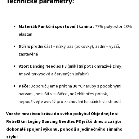
Technické parametry:
Materiál:
Funkční sportovní tkanina
: 77% polyester 23%
elastan
Střih:
přední část – nízký pas (bokovky), zadní – vyšší,
zastavěná
Vzor:
Dancing Needles P3 (unikátní potisk mrazivé zimy,
tmavé tyrkysové a červených jeřabin)
Péče:
Doporučujeme prát na
30 °C
naruby s podobnými
barvami, nesušit v sušičce, nežehlit přes potisk,
nepoužívejte aviváž pro zachování funkčních vlastností.
Vneste mrazivou krásu do svého pohybu! Objednejte si
RebelSkin Legíny Dancing Needles P3 ještě dnes a zažijte
dokonalé spojení výkonu, pohodlí a jedinečného zimního
stylu!