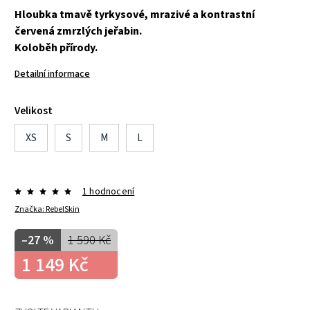
Hloubka tmavě tyrkysové, mrazivé a kontrastní
červená zmrzlých jeřabin.
Koloběh přírody.
Detailní informace
Velikost
XS
S
M
L
1 hodnocení
Značka:
RebelSkin
–27 %
1 590 Kč
1 149 Kč