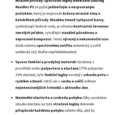
mrazivé přírody:
Sportovní legíny RebelSkin Dancing
Needles P3
se pyšní
jedinečným a nespoutaným
potiskem
, který je inspirován
krásou mrazivé zimy a
koloběhem přírody
.
Hloubka tmavě tyrkysové barvy
,
symbolizující ledové vody, je oživena
kontrastní červenou
zmrzlých jeřabin
, vytvářející
vizuálně působivou a
expresivní kompozici
. Tento
výrazný a nekonvenční vzor
dodá vašemu
sportovnímu outfitu
autentický a svěží
umělecký styl. Buďte nepřehlédnutelná!
Vysoce funkční a prodyšný materiál:
Vyrobeny z
prvotřídní směsi
polyesteru a elastanu
(77% polyester
23% elastan), tyto
funkční legíny
excelují v
odvodu potu
a
rychlém schnutí
. Udrží vás v
suchu a svěží
i během
nejintenzivnějších tréninků
a
aktivního dne
.
Maximální elasticita a svoboda pohybu:
Díky vysokému
obsahu elastanu se tyto
strečové legíny
dokonale
přizpůsobí každému pohybu
vašeho těla, aniž by