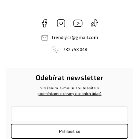
Facebook
Instagram
https://www.youtube.com/@tr
@trendlycz
navlnetrendu5284
trendly.cz
@
gmail.com
732 758 048
Odebírat newsletter
Vložením e-mailu souhlasíte s
podmínkami ochrany osobních údajů
Přihlásit se