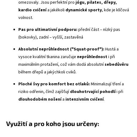
omezovaly. Jsou perfektní pro
jógu, pilates, dřepy,
kardio cvičení
a jakékoli
dynamické sporty
, kde je klíčová
volnost.
Pas pro ultimativní podporu:
přední část – nízký pas
(bokovky), zadní – vyšší, zastavěná
Absolutní neprůhlednost ("
Squat-proof
"):
Hustá a
vysoce kvalitní tkanina zaručuje
neprůhlednost
i při
maximálním protažení, což vám dodá absolutní
sebedůvěru
během dřepů a jakýchkoli cviků.
Ploché švy
pro komfort bez otlaků:
Minimalizují tření a
riziko odřenin, čímž zajišťují
dlouhotrvající pohodlí
i při
dlouhodobém nošení
a
intenzivním cvičení
.
Využití a pro koho jsou určeny: