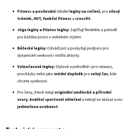
Fitness a posilování:
Ideální
legíny na cvičení
, pro
silový
trénink, HIIT, funkční fitness
a
crossfit
.
Jóga legíny a Pilates legíny:
Zajišťují flexibilitu a pohodlí
pro každou pozici s unikátním stylem.
Běžecké legíny:
Odvádí pot a poskytují podporu pro
dynamické venkovní i vnitřní aktivity.
Volnočasové legíny:
Stylové a pohodlné i pro relaxaci,
procházky nebo jako
módní doplněk
pro
volný čas
, kde
chcete vyniknout.
Pro ženy, které milují
originální umělecké a přírodní
vzory
,
kvalitní sportovní oblečení
a nebojí se ukázat svou
jedinečnou osobnost
.