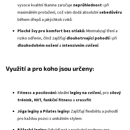
vysoce kvalitní tkanina zaručuje
neprůhlednost
i při
maximálním protažení, což vám dodá absolutní
sebedůvěru
během dřepů a jakýchkoli cviků.
Ploché švy
pro komfort bez otlaků:
Minimalizují tření a
riziko odřenin, čímž zajišťují
dlouhotrvající pohodlí
i při
dlouhodobém nošení
a
intenzivním cvičení
.
Využití a pro koho jsou určeny:
Fitness a posilování:
Ideální
legíny na cvičení
, pro
silový
trénink, HIIT, funkční fitness
a
crossfit
.
Jóga legíny a Pilates legíny:
Zajišťují flexibilitu a pohodlí
pro každou pozici s unikátním stylem.