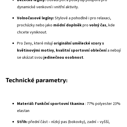
Běžecké legíny:
Odvádí pot a poskytují podporu pro
dynamické venkovní i vnitřní aktivity.
Volnočasové legíny:
Stylové a pohodlné i pro relaxaci,
procházky nebo jako
módní doplněk
pro
volný čas
, kde
chcete vyniknout.
Pro ženy, které milují
originální umělecké vzory s
květinovými motivy
,
kvalitní sportovní oblečení
a nebojí
se ukázat svou
jedinečnou osobnost
.
Technické parametry:
Materiál:
Funkční sportovní tkanina
: 77% polyester 23%
elastan
Střih:
přední část – nízký pas (bokovky), zadní – vyšší,