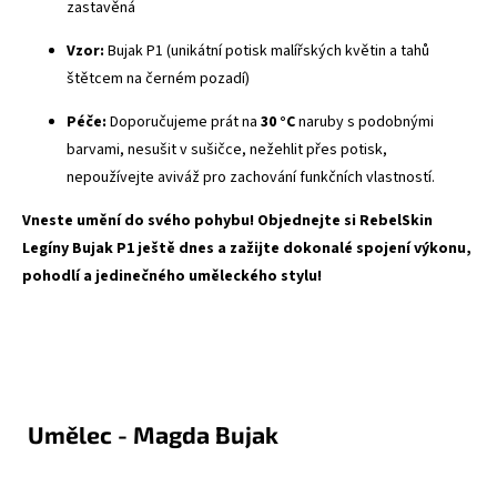
zastavěná
Vzor:
Bujak P1 (unikátní potisk malířských květin a tahů
štětcem na černém pozadí)
Péče:
Doporučujeme prát na
30 °C
naruby s podobnými
barvami, nesušit v sušičce, nežehlit přes potisk,
nepoužívejte aviváž pro zachování funkčních vlastností.
Vneste umění do svého pohybu! Objednejte si RebelSkin
Legíny Bujak P1 ještě dnes a zažijte dokonalé spojení výkonu,
pohodlí a jedinečného uměleckého stylu!
Umělec - Magda Bujak