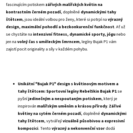
fascinujícím potiskem
zářivých malířských květin na
kontrastním černém pozadí
, doplněné
dynamickými tahy
štětcem
, jsou ideální volbou pro ženy, které si potrpí na
výrazný
design, maximální pohodlí a bezkonkurenční funkčnost
. Ať už
se chystáte na
intenzivní fitness, dynamické sporty, jógu
nebo
jen na
volný čas s uměleckým šmrncem
, legíny Bujak P1 vám
zajistí pocit originality a síly v každém pohybu.
Unikátní "Bujak P1" design s květinovým motivem a
tahy štětcem:
Sportovní legíny RebelSkin Bujak P1
se
pyšní
jedinečným a nespoutaným potiskem
, který je
inspirován
malířským uměním a krásou přírody
.
Zářivé
květiny na sytém černém pozadí
, doplněné
dynamickými
tahy štětcem
, vytvářejí
vizuálně působivou a expresivní
kompozici
. Tento
výrazný a nekonvenční vzor
dodá