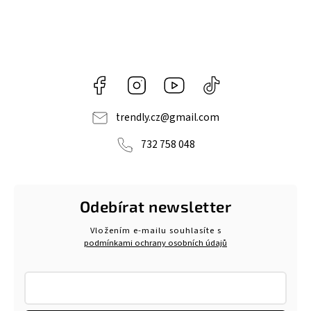
Facebook
Instagram
https://www.youtube.com/@tr
@trendlycz
navlnetrendu5284
trendly.cz
@
gmail.com
732 758 048
Odebírat newsletter
Vložením e-mailu souhlasíte s
podmínkami ochrany osobních údajů