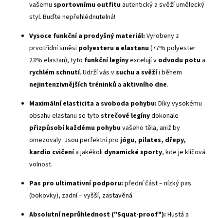
vašemu
sportovnímu outfitu
autentický a svěží umělecký
styl. Buďte nepřehlédnutelná!
Vysoce funkční a prodyšný materiál:
Vyrobeny z
prvotřídní směsi
polyesteru a elastanu
(77% polyester
23% elastan), tyto
funkční legíny
excelují v
odvodu potu
a
rychlém schnutí
. Udrží vás v
suchu a svěží
i během
nejintenzivnějších tréninků
a
aktivního dne
.
Maximální elasticita a svoboda pohybu:
Díky vysokému
obsahu elastanu se tyto
strečové legíny
dokonale
přizpůsobí každému pohybu
vašeho těla, aniž by
omezovaly. Jsou perfektní pro
jógu, pilates, dřepy,
kardio cvičení
a jakékoli
dynamické sporty
, kde je klíčová
volnost.
Pas pro ultimativní podporu:
přední část – nízký pas
(bokovky), zadní – vyšší, zastavěná
Absolutní neprůhlednost ("
Squat-proof
"):
Hustá a