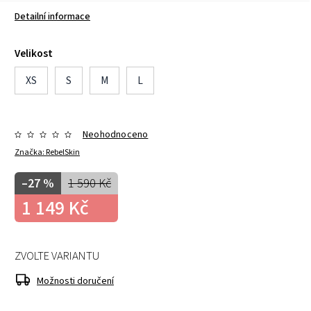
Detailní informace
Velikost
XS
S
M
L
Neohodnoceno
Značka:
RebelSkin
–27 %
1 590 Kč
1 149 Kč
ZVOLTE VARIANTU
Možnosti doručení