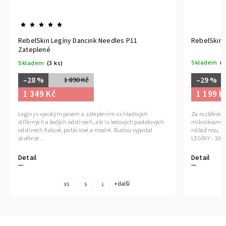
RebelSkin Legíny Dancink Needles P11
RebelSkin 
Zateplené
Skladem
(1
Skladem
(3 ks)
–29 %
–28 %
1 890 Kč
1 199 K
1 349 Kč
Za rozbřesku.
Legíny s vysokým pasem a zateplením v chladivých
mikrokosmos.
stříbrných a šedých odstínech, ale i v ledových pastelových
nábožnou, h
odstínech fialové, pistáciové a modré. Budou vypadat
LEGÍNY - 100
skvěle se...
Detail
Detail
+ další
XS
S
L