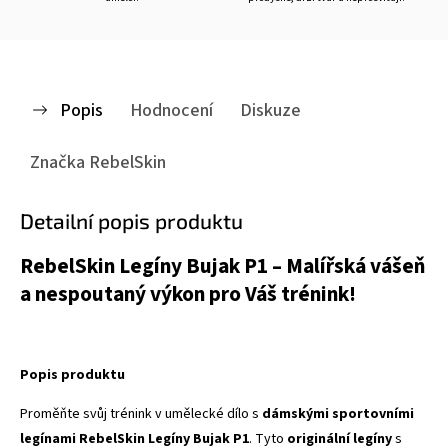
Popis
Hodnocení
Diskuze
Značka
RebelSkin
Detailní popis produktu
RebelSkin Legíny Bujak P1 – Malířská vášeň
a nespoutaný výkon pro Váš trénink!
Popis produktu
Proměňte svůj trénink v umělecké dílo s
dámskými sportovními
legínami RebelSkin Legíny Bujak P1
. Tyto
originální legíny
s