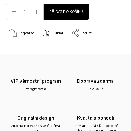
PŘIDAT DO KOŠÍKU
Zeptat se
Hlídat
Sdílet
VIP věrnostní program
Doprava zdarma
Pro registrované
Od 2000 Kč
Originální design
Kvalita a pohodlí
Autorské motivy připravené tatéry a
Legíny jako druhá kůže - pohodlné,
umělci.
prodyšné, drží tvar a neprosvítají.