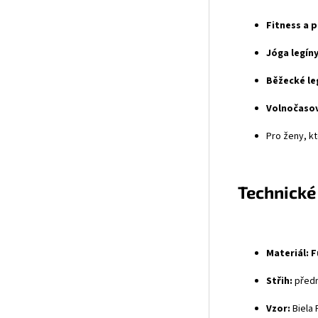
Fitness a p
Jóga legíny
Běžecké le
Volnočasov
Pro ženy, kt
Technické
Materiál:
F
Střih:
předn
Vzor:
Biela 