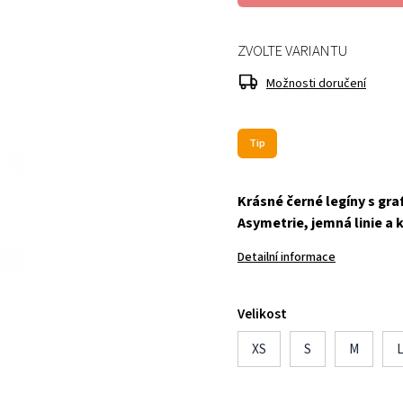
ZVOLTE VARIANTU
Možnosti doručení
Tip
Krásné černé legíny s gr
Asymetrie, jemná linie a
Detailní informace
Velikost
XS
S
M