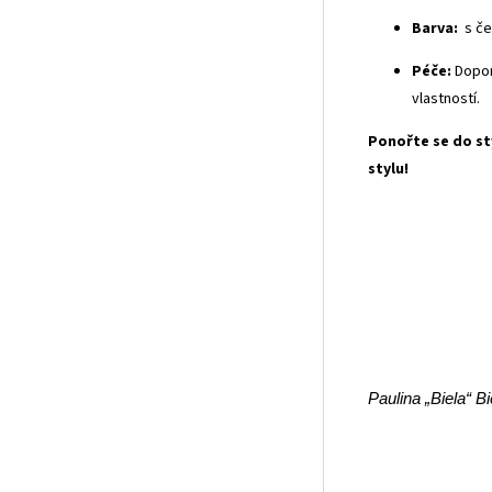
Barva:
s če
Péče:
Dopor
vlastností.
Ponořte se do st
stylu!
Um
Paulina „Biela“ B