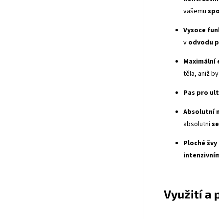
vašemu
spo
Vysoce fun
v
odvodu 
Maximální 
těla, aniž 
Pas pro ul
Absolutní 
absolutní
s
Ploché švy
intenzivním
Využití a 