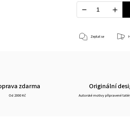
Zeptat se
H
oprava zdarma
Originální des
Od 2000 Kč
Autorské motivy připravené tatér