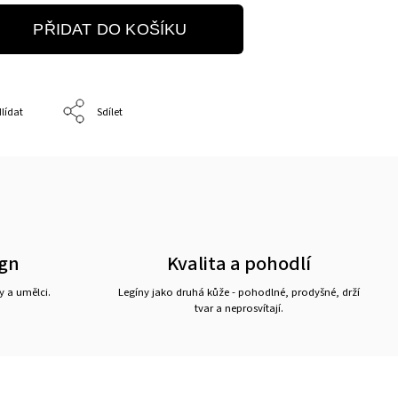
PŘIDAT DO KOŠÍKU
lídat
Sdílet
ign
Kvalita a pohodlí
y a umělci.
Legíny jako druhá kůže - pohodlné, prodyšné, drží
tvar a neprosvítají.