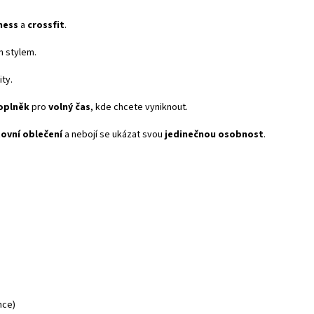
tness
a
crossfit
.
ím stylem.
ty.
oplněk
pro
volný čas
, kde chcete vyniknout.
tovní oblečení
a nebojí se ukázat svou
jedinečnou osobnost
.
nce)