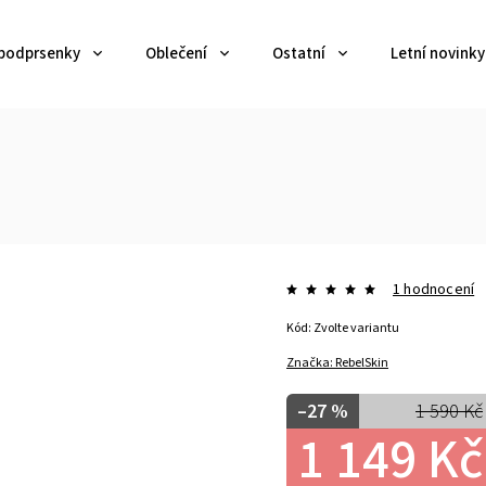
 podprsenky
Oblečení
Ostatní
Letní novinky
1
1 hodnocení
Kód:
Zvolte variantu
Značka:
RebelSkin
–27 %
1 590 Kč
1 149 Kč