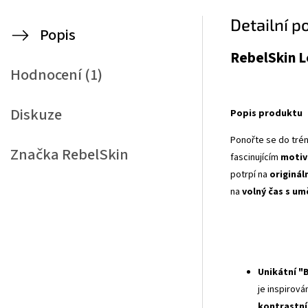
Detailní p
Popis
RebelSkin L
Hodnocení (1)
Diskuze
Popis produktu
Ponořte se do trén
Značka
RebelSkin
fascinujícím
motiv
potrpí na
originál
na
volný čas s u
Unikátní "
je inspirová
kontrastní