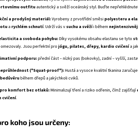
rtovnímu outfitu
autentický a svěží oceánský styl. Buďte nepřehlédnute
kční a prodyšný materiál:
Vyrobeny z prvotřídní směsi
polyesteru a el
potu
a
rychlém schnutí
. Udrží vás v
suchu a svěží
i během
nejintenzivněj
elasticita a svoboda pohybu:
Díky vysokému obsahu elastanu se tyto
st
by omezovaly. Jsou perfektní pro
jógu, pilates, dřepy, kardio cvičení
a ja
timativní podporu:
přední část – nízký pas (bokovky), zadní – vyšší, zast
neprůhlednost ("
Squat-proof
"):
Hustá a vysoce kvalitní tkanina zaručuje
ebedůvěru
během dřepů a jakýchkoli cviků.
pro komfort bez otlaků:
Minimalizují tření a riziko odřenin, čímž zajišťují
 cvičení
.
pro koho jsou určeny: