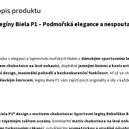
opis produktu
egíny Biela P1 – Podmořská elegance a nespouta
inku s elegancí a tajemstvím mořských hlubin s
dámskými sportovními leg
em chobotnice na levé nohavici
, doplněné
jemnými liniemi a kontras
ní design, maximální pohodlí a bezkonkurenční funkčnost
. Ať už se c
měleckým šmrncem
, legíny Biela P1 vám zajistí pocit originality a síly v ka
Biela P1" design s motivem chobotnice:
Sportovní legíny RebelSkin B
n
tajemným světem oceánu
. Dominantní
motiv chobotnice na levé noha
mi tyrkysovými cákanci
, vytvářejícími
asymetrickou a vizuálně působ