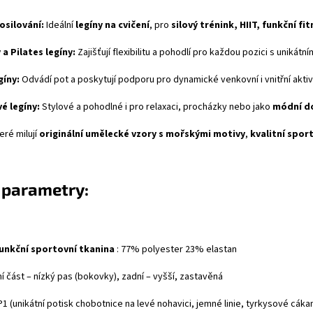
osilování:
Ideální
legíny na cvičení
, pro
silový trénink, HIIT, funkční fi
 a Pilates legíny:
Zajišťují flexibilitu a pohodlí pro každou pozici s unikátn
gíny:
Odvádí pot a poskytují podporu pro dynamické venkovní i vnitřní aktivi
é legíny:
Stylové a pohodlné i pro relaxaci, procházky nebo jako
módní d
eré milují
originální umělecké vzory s mořskými motivy
,
kvalitní spor
 parametry:
unkční sportovní tkanina
: 77% polyester 23% elastan
í část – nízký pas (bokovky), zadní – vyšší, zastavěná
P1 (unikátní potisk chobotnice na levé nohavici, jemné linie, tyrkysové cáka