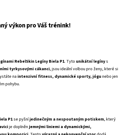
ný výkon pro Váš trénink!
ínami RebelSkin Legíny Biela P1
. Tyto
unikátní legíny
s
tními tyrkysovými cákanci
, jsou ideální volbou pro ženy, které si
hystáte na
intenzivní fitness, dynamické sporty, jógu
nebo jen
ždém pohybu.
iela P1
se pyšní
jedinečným a nespoutaným potiskem
, který
vici
je doplněn
jemnými liniemi a dynamickými,
ivou kompozici
. Tento
výrazný a nekonvenční vzor
dodá