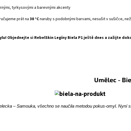
rnými, tyrkysovými a barevnými akcenty
učujeme prát na
30 °C
naruby s podobnými barvami, nesušit v sušičce, neže
ylu! Objednejte si RebelSkin Legíny Biela P1 ještě dnes a zažijte 
ělec - Biel
ielecka – Samouka, všechno se naučila metodou pokus-omyl. Nyní si za