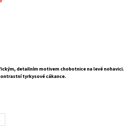
afickým, detailním motivem chobotnice na levé nohavici.
 kontrastní tyrkysové cákance.
L