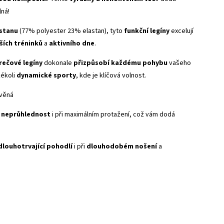
lná!
astanu
(77% polyester 23% elastan), tyto
funkční legíny
excelují
ších tréninků
a
aktivního dne
.
rečové legíny
dokonale
přizpůsobí každému pohybu
vašeho
kékoli
dynamické sporty
, kde je klíčová volnost.
avěná
neprůhlednost
i při maximálním protažení, což vám dodá
dlouhotrvající pohodlí
i při
dlouhodobém nošení
a