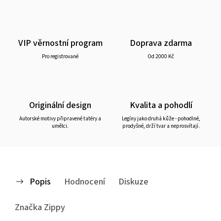
VIP věrnostní program
Doprava zdarma
Pro registrované
Od 2000 Kč
Originální design
Kvalita a pohodlí
Autorské motivy připravené tatéry a
Legíny jako druhá kůže - pohodlné,
umělci.
prodyšné, drží tvar a neprosvítají.
Popis
Hodnocení
Diskuze
Značka
Zippy