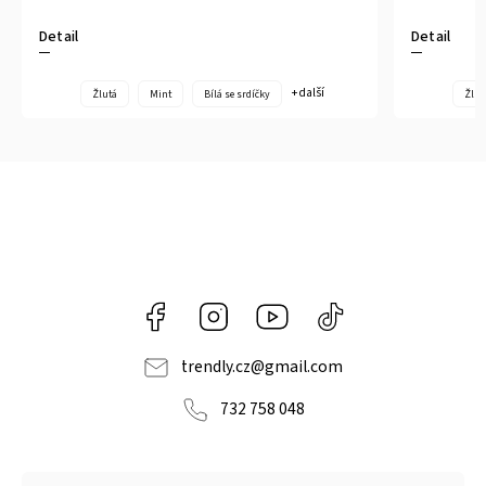
Detail
Detail
+ další
Žlutá
Mint
Bílá se srdíčky
Žlut
Facebook
Instagram
https://www.youtube.com/@tr
@trendlycz
navlnetrendu5284
trendly.cz
@
gmail.com
732 758 048