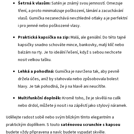
Šetrná k vlasům:
Satén je známý svou jemností. Omezuje
tření, a proto minimalizuje poškození, lámání a zacuchávání
vlasů. Gumička nezanechává nevzhledné otlaky a je perfektní
i pro jemné nebo poškozené vlasy.
Praktická kapsička na zip:
Malá, ale geniální. Do této tajné
kapsičky snadno schováte mince, bankovky, malý klíč nebo
balzám na rty. Je to ideální řešení, když s sebou nechcete
nosit velkou tašku.
Lehká a pohodlná:
Gumička je navržena tak, aby pevně
držela účes, aniž by stahovala nebo způsobovala bolest
hlavy. Je tak pohodlná, že ji na hlavě ani neucítíte.
Multifunkční doplněk:
Kromě toho, že je skvělá na culík
nebo drdol, můžete ji nosit i na zápěstí jako stylový náramek.
Udělejte radost sobě nebo svým blízkým tímto elegantním a
praktickým doplňkem. S touto
saténovou scrunchie s kapsou
budete vždy připravena a navíc budete vypadat skvěle.