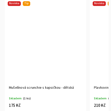
Novinka
Tip
Novinka
T
Mušelínová scrunchie s kapsičkou - dětská
Plavkovino
Skladem
(1 ks)
Skladem
(2
175 Kč
210 Kč