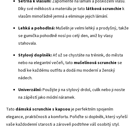
Šetrná k vlasům:
Zapomeňte na lámání a poškození vlasů.
Díky své měkkosti a materiálu je tato
látková scrunchie
k
vlasům mimořádně jemná a eliminuje jejich lámání.
Lehká a pohodlná:
Mušelín je velmi lehký a prodyšný, takže
se gumička pohodlně nosí po celý den, aniž by vlasy
stahovala.
Stylový doplněk:
Ať už se chystáte na trénink, do města
nebo na elegantní večeři, tato
mušelínová scrunchie
se
hodí ke každému outfitu a dodá mu moderní a ženský
nádech.
Univerzální:
Použijte ji na stylový drdol, culík nebo ji noste
na zápěstí jako módní náramek.
Tato
dámská scrunchie s kapsou
je perfektním spojením
elegance, praktičnosti a komfortu. Pořiďte si doplněk, který vyřeší
vaše každodenní starosti a zároveň podtrhne váš osobitý styl.