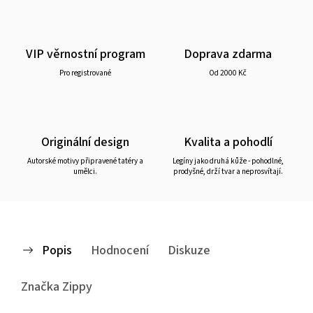
VIP věrnostní program
Doprava zdarma
Pro registrované
Od 2000 Kč
Originální design
Kvalita a pohodlí
Autorské motivy připravené tatéry a
Legíny jako druhá kůže - pohodlné,
umělci.
prodyšné, drží tvar a neprosvítají.
Popis
Hodnocení
Diskuze
Značka
Zippy