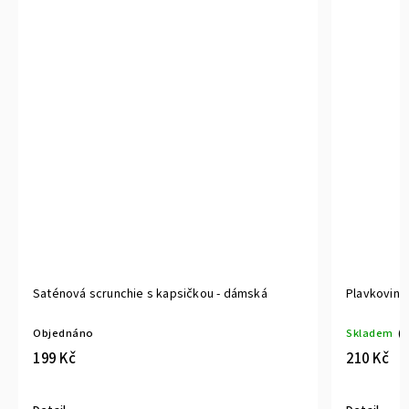
Saténová scrunchie s kapsičkou - dámská
Plavkovino
Objednáno
Skladem
(2
199 Kč
210 Kč