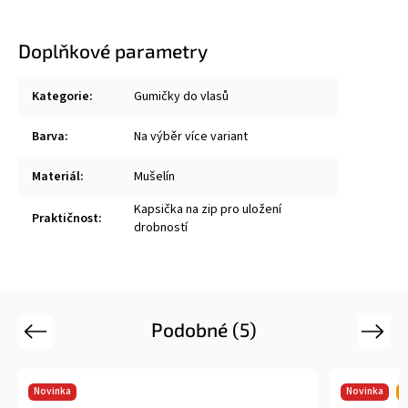
Doplňkové parametry
Kategorie
:
Gumičky do vlasů
Barva
:
Na výběr více variant
Materiál
:
Mušelín
Kapsička na zip pro uložení
Praktičnost
:
drobností
Podobné (5)
Previous
Next
Novinka
Novinka
T