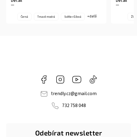
Detail
Detail
+ další
Černá
Tmavě modrá
Světle růžová
Žlut
Facebook
Instagram
https://www.youtube.com/@tr
@trendlycz
navlnetrendu5284
trendly.cz
@
gmail.com
732 758 048
Odebírat newsletter