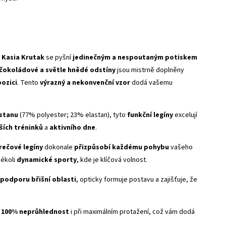
 Kasia Krutak
se pyšní
jedinečným a nespoutaným potiskem
čokoládové a světle hnědé odstíny
jsou mistrně doplněny
ozici
. Tento
výrazný a nekonvenční vzor
dodá vašemu
astanu
(
77% polyester; 23% elastan
), tyto
funkční legíny
excelují
ších tréninků
a
aktivního dne
.
rečové legíny
dokonale
přizpůsobí každému pohybu
vašeho
kékoli
dynamické sporty
, kde je klíčová volnost.
podporu břišní oblasti
, opticky formuje postavu a zajišťuje, že
e
100% neprůhlednost
i při maximálním protažení, což vám dodá