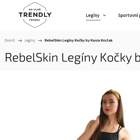
Legíny
Sportovní
Domů
/
Legíny
/
RebelSkin Legíny Kočky by Kasia Krutak
RebelSkin Legíny Kočky b