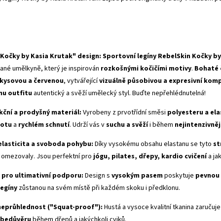
"Kočky by Kasia Krutak" design:
Sportovní legíny RebelSkin Kočky by
né umělkyně, který je inspirován
rozkošnými kočičími motivy
.
Bohaté 
rkysovou a červenou
, vytvářející
vizuálně působivou a expresivní komp
u outfitu
autentický a svěží umělecký styl. Buďte nepřehlédnutelná!
kční a prodyšný materiál:
Vyrobeny z prvotřídní směsi
polyesteru a el
potu
a
rychlém schnutí
. Udrží vás v
suchu a svěží
i během
nejintenzivněj
elasticita a svoboda pohybu:
Díky vysokému obsahu elastanu se tyto
st
by omezovaly. Jsou perfektní pro
jógu, pilates, dřepy, kardio cvičení
a ja
pro ultimativní podporu:
Design s
vysokým pasem
poskytuje
pevnou 
legíny
zůstanou na svém místě při každém skoku i předklonu.
neprůhlednost ("
Squat-proof
"):
Hustá a vysoce kvalitní tkanina zaručuj
ebedůvěru
během dřepů a jakýchkoli cviků.