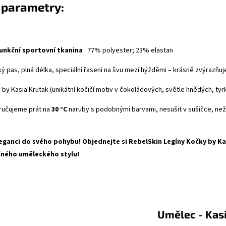
 parametry:
unkční sportovní tkanina
:
77% polyester; 23% elastan
ý pas, plná délka, speciální řasení na švu mezi hýžděmi – krásně zvýrazňuje
by Kasia Krutak (unikátní kočičí motiv v čokoládových, světle hnědých, ty
učujeme prát na
30 °C
naruby s podobnými barvami, nesušit v sušičce, neže
eganci do svého pohybu! Objednejte si RebelSkin Legíny Kočky by Ka
čného uměleckého stylu!
lec - Kasia Kru