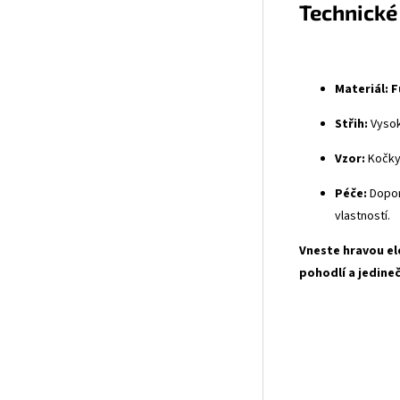
Technické
Materiál:
F
Střih:
Vysok
Vzor:
Kočky 
Péče:
Dopor
vlastností.
Vneste hravou el
pohodlí a jedine
Umě