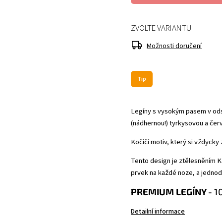
ZVOLTE VARIANTU
Možnosti doručení
Tip
Legíny s vysokým pasem v ods
(nádhernou!) tyrkysovou a čer
Kočičí motiv, který si vždycky 
Tento design je ztělesněním Kas
prvek na každé noze, a jednodu
PREMIUM LEGÍNY -
1
Detailní informace