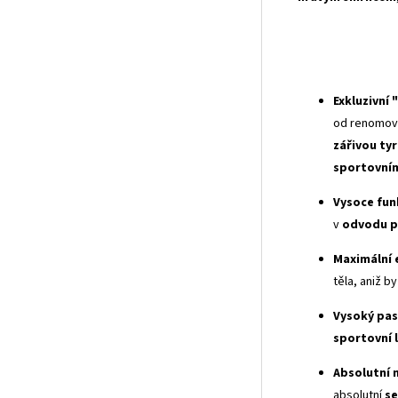
Exkluzivní 
od renomova
zářivou ty
sportovním
Vysoce fun
v
odvodu 
Maximální 
těla, aniž 
Vysoký pas
sportovní 
Absolutní 
absolutní
s