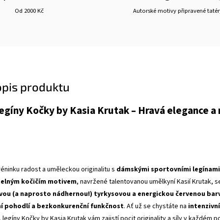
Od 2000 Kč
Autorské motivy připravené tatér
opis produktu
egíny Kočky by Kasia Krutak – Hravá elegance a 
éninku radost a uměleckou originalitu s
dámskými sportovními legínami 
atelným kočičím motivem
, navržené talentovanou umělkyní Kasií Krutak, 
ivou (a naprosto nádhernou!) tyrkysovou a energickou červenou bar
í pohodlí a bezkonkurenční funkčnost
. Ať už se chystáte na
intenzivn
, legíny Kočky by Kasia Krutak vám zajistí pocit originality a síly v každém 