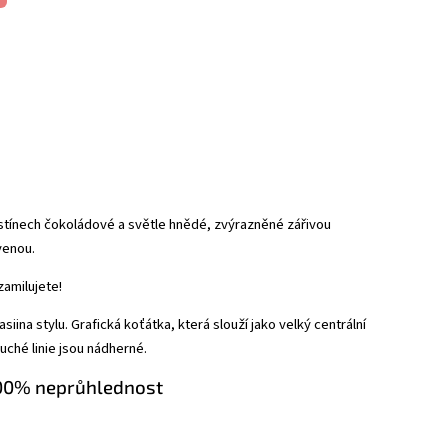
tínech čokoládové a světle hnědé, zvýrazněné zářivou
venou.
zamilujete!
iina stylu. Grafická koťátka, která slouží jako velký centrální
ché linie jsou nádherné.
00% neprůhlednost