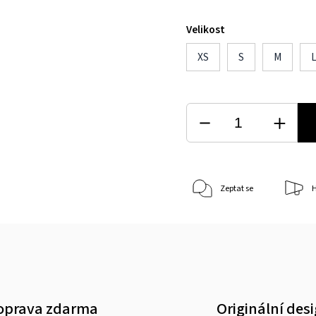
Velikost
XS
S
M
Zeptat se
H
oprava zdarma
Originální des