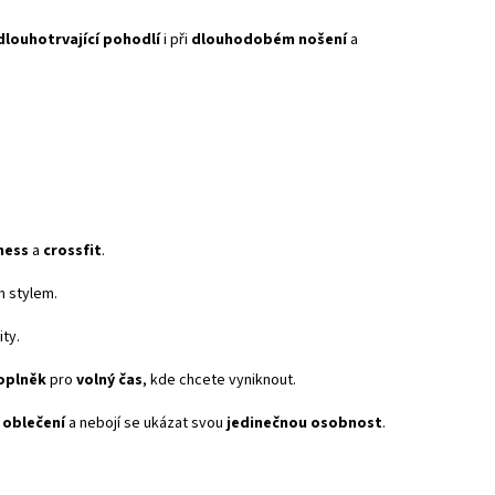
dlouhotrvající pohodlí
i při
dlouhodobém nošení
a
tness
a
crossfit
.
ím stylem.
ty.
oplněk
pro
volný čas
, kde chcete vyniknout.
 oblečení
a nebojí se ukázat svou
jedinečnou osobnost
.