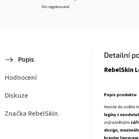
Pro registrované
Detailní p
Popis
RebelSkin L
Hodnocení
Diskuze
Popis produktu
Vneste do svého tr
Značka
RebelSkin
legíny s neodol
zvýrazněnými
zář
design, maximáln
hravým šmrncem