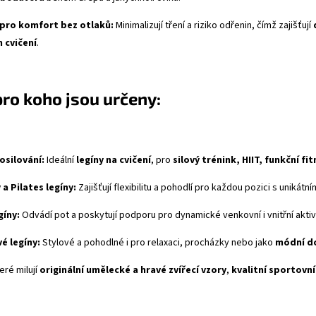
pro komfort bez otlaků:
Minimalizují tření a riziko odřenin, čímž zajišťují
 cvičení
.
pro koho jsou určeny:
osilování:
Ideální
legíny na cvičení
, pro
silový trénink, HIIT, funkční fi
 a Pilates legíny:
Zajišťují flexibilitu a pohodlí pro každou pozici s unikátn
gíny:
Odvádí pot a poskytují podporu pro dynamické venkovní i vnitřní aktivi
é legíny:
Stylové a pohodlné i pro relaxaci, procházky nebo jako
módní d
eré milují
originální umělecké a hravé zvířecí vzory
,
kvalitní sportovní