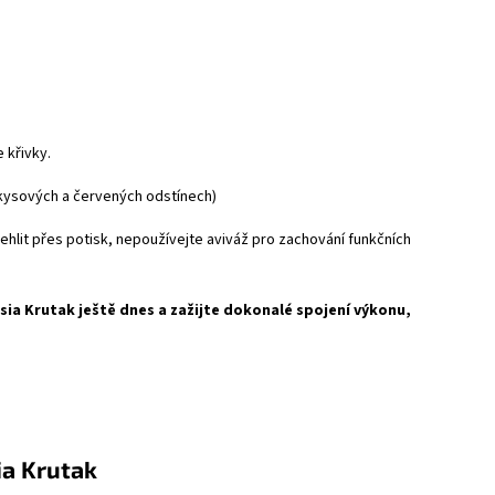
 křivky.
rkysových a červených odstínech)
hlit přes potisk, nepoužívejte aviváž pro zachování funkčních
sia Krutak ještě dnes a zažijte dokonalé spojení výkonu,
tak