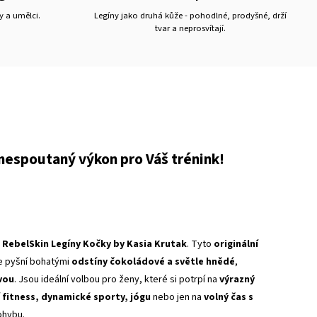
y a umělci.
Legíny jako druhá kůže - pohodlné, prodyšné, drží
tvar a neprosvítají.
nespoutaný výkon pro Váš trénink!
RebelSkin Legíny Kočky by Kasia Krutak
. Tyto
originální
se pyšní bohatými
odstíny čokoládové a světle hnědé
,
vou
. Jsou ideální volbou pro ženy, které si potrpí na
výrazný
í fitness, dynamické sporty, jógu
nebo jen na
volný čas s
pohybu.