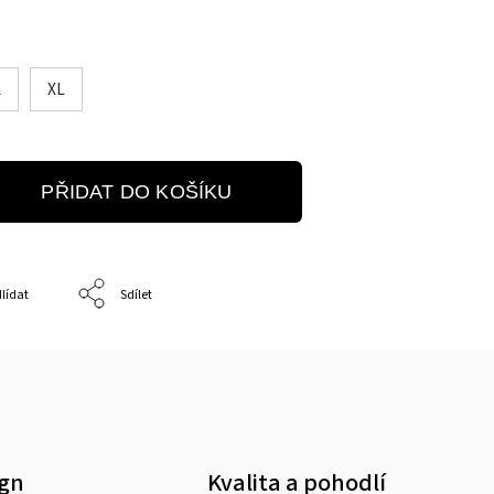
L
XL
PŘIDAT DO KOŠÍKU
lídat
Sdílet
ign
Kvalita a pohodlí