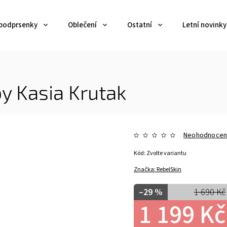
 podprsenky
Oblečení
Ostatní
Letní novinky
y Kasia Krutak
Neohodnoce
Kód:
Zvolte variantu
Značka:
RebelSkin
–29 %
1 690 Kč
1 199 Kč