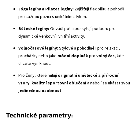
Jóga legíny a Pilates legíny:
Zajišťují flexibilitu a pohodlí
pro každou pozici s unikátním stylem.
Běžecké legíny:
Odvádí pot a poskytují podporu pro
dynamické venkovní i vnitřní aktivity.
Volnočasové legíny:
Stylové a pohodlné i pro relaxaci,
procházky nebo jako
módní doplněk
pro
volný čas
, kde
chcete vyniknout.
Pro ženy, které milují
originální umělecké a přírodní
vzory
,
kvalitní sportovní oblečení
a nebojí se ukázat svou
jedinečnou osobnost
.
Technické parametry: