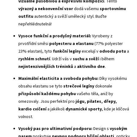
vizuálně působivou a expresivní kompozici
. Tento
výrazný a nekonvenční vzor
dodá vašemu
sportovnímu
outfitu
autentický a svěží umělecký styl. Buďte
nepřehlédnutelná!
Vysoce funkční a prodyšný materiál:
Vyrobeny z
prvotřídní směsi
polyesteru a elastanu
(77% polyester
23% elastan), tyto
funkční legíny
excelují v
odvodu potu
a
rychlém schnutí
. Udrží vás v
suchu a svěží
i během
nejintenzivnějších tréninků
a
aktivního dne
.
Maximální elasticita a svoboda pohybu:
Díky vysokému
obsahu elastanu se tyto
strečové legíny
dokonale
přizpůsobí každému pohybu
vašeho těla, aniž by
omezovaly. Jsou perfektní pro
jógu, pilates, dřepy,
kardio cvičení
a jakékoli
dynamické sporty
, kde je klíčová
volnost.
Vysoký pas
pro ultimativní podporu:
Design s
vysokým
pasem
poskytuje
pevnou podporu břišní oblasti
, opticky