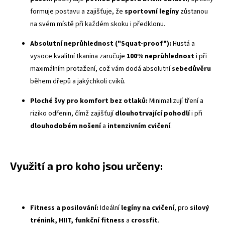
formuje postavu a zajišťuje, že
sportovní legíny
zůstanou
na svém místě při každém skoku i předklonu.
Absolutní neprůhlednost ("
Squat-proof
"):
Hustá a
vysoce kvalitní tkanina zaručuje
100% neprůhlednost
i při
maximálním protažení, což vám dodá absolutní
sebedůvěru
během dřepů a jakýchkoli cviků.
Ploché švy
pro komfort bez otlaků:
Minimalizují tření a
riziko odřenin, čímž zajišťují
dlouhotrvající pohodlí
i při
dlouhodobém nošení
a
intenzivním cvičení
.
Využití a pro koho jsou určeny:
Fitness a posilování:
Ideální
legíny na cvičení
, pro
silový
trénink, HIIT, funkční fitness
a
crossfit
.