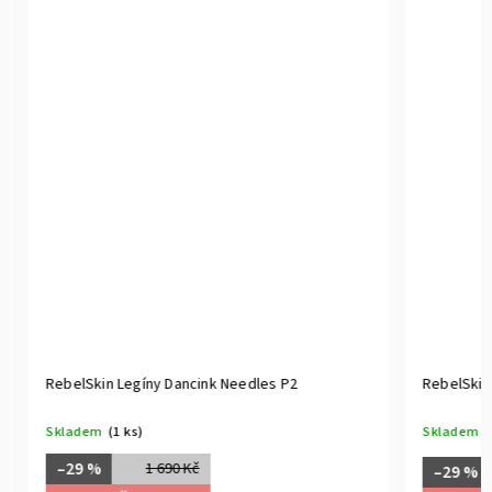
RebelSkin Legíny Dancink Needles P2
RebelSkin 
Skladem
(1 ks)
Skladem
(1
–29 %
1 690 Kč
–29 %