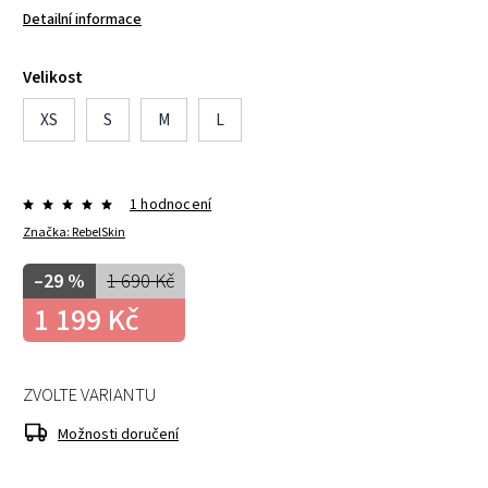
Detailní informace
Velikost
XS
S
M
L
1 hodnocení
Značka:
RebelSkin
–29 %
1 690 Kč
1 199 Kč
ZVOLTE VARIANTU
Možnosti doručení