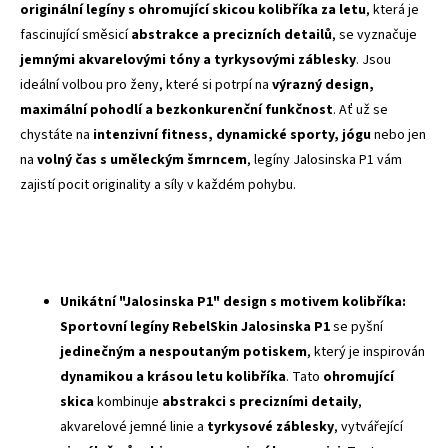
originální legíny s ohromující skicou kolibříka za letu
, která je
fascinující směsicí
abstrakce a precizních detailů
, se vyznačuje
jemnými akvarelovými tóny a tyrkysovými záblesky
. Jsou
ideální volbou pro ženy, které si potrpí na
výrazný design,
maximální pohodlí a bezkonkurenční funkčnost
. Ať už se
chystáte na
intenzivní fitness, dynamické sporty, jógu
nebo jen
na
volný čas s uměleckým šmrncem
, legíny Jalosinska P1 vám
zajistí pocit originality a síly v každém pohybu.
Unikátní "Jalosinska P1" design s motivem kolibříka:
Sportovní legíny RebelSkin Jalosinska P1
se pyšní
jedinečným a nespoutaným potiskem
, který je inspirován
dynamikou a krásou letu kolibříka
. Tato
ohromující
skica
kombinuje
abstrakci s precizními detaily
,
akvarelové jemné linie a
tyrkysové záblesky
, vytvářející