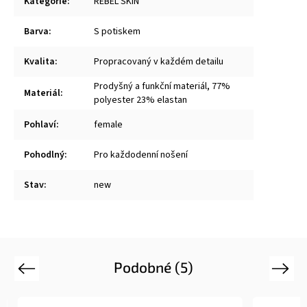
Kategorie
:
REBEL SKIN
Barva
:
S potiskem
Kvalita
:
Propracovaný v každém detailu
Prodyšný a funkční materiál, 77%
Materiál
:
polyester 23% elastan
Pohlaví
:
female
Pohodlný
:
Pro každodenní nošení
Stav
:
new
Podobné (5)
Previous
Next