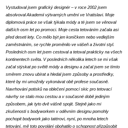
Vystudoval jsem grafický designér – v roce 2002 jsem
absolvoval Akademii výtvarných umění ve Vratislavi. Moje
diplomová práce se však týkala módy a té jsem se věnoval
dalších osm let po promoci. Moje cesta tetováním začala asi
před deseti lety. Co mělo být jen koníčkem nebo vedlejším
zaměstnáním, se rychle proměnilo ve vášeň a životní styl.
Posledních osm let jsem cestoval a tetoval prakticky na všech
kontinentech světa. V posledních několika letech se mi však
začal stýskat po světě módy a designu a začal jsem se tímto
směrem znovu ubírat a hledal jsem způsoby a prostředky,
které by mi umožnily vykonávat obě profese současně.
Navrhování potisků na oblečení pomocí skic pro tetovací
návrhy se stalo mou cestou a v současné době jediným
způsobem, jak tyto dvě vášně spojit. Stejně jako mi
zkušenosti s bodyworkem v oděvním designu pomohly
pochopit bodywork jako tatérovi, nyní, po mnoha letech
tetování, mě toto povolání obohatilo o schopnost přizpůsobit