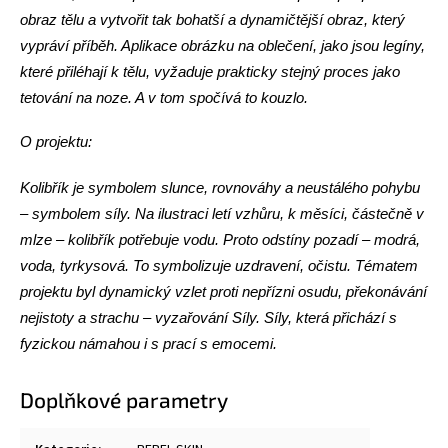
obraz tělu a vytvořit tak bohatší a dynamičtější obraz, který
vypráví příběh. Aplikace obrázku na oblečení, jako jsou legíny,
které přiléhají k tělu, vyžaduje prakticky stejný proces jako
tetování na noze. A v tom spočívá to kouzlo.
O projektu:
Kolibřík je symbolem slunce, rovnováhy a neustálého pohybu
– symbolem síly. Na ilustraci letí vzhůru, k měsíci, částečně v
mlze – kolibřík potřebuje vodu. Proto odstíny pozadí – modrá,
voda, tyrkysová. To symbolizuje uzdravení, očistu. Tématem
projektu byl dynamický vzlet proti nepřízni osudu, překonávání
nejistoty a strachu – vyzařování Síly. Síly, která přichází s
fyzickou námahou i s prací s emocemi.
Doplňkové parametry