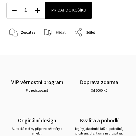
PŘIDAT DO KOŠÍKU
Zeptat se
Hlídat
Sdílet
VIP věrnostní program
Doprava zdarma
Pro registrované
Od 2000 Kč
Originální design
Kvalita a pohodlí
Autorské motivy připravené tatéry a
Legíny jako druhá kůže - pohodlné,
umělci.
prodyšné, drží tvar a neprosvítají.