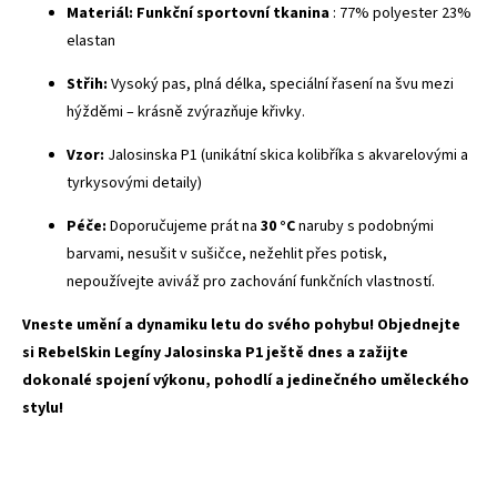
Materiál:
Funkční sportovní tkanina
: 77% polyester 23%
elastan
Střih:
Vysoký pas, plná délka, speciální řasení na švu mezi
hýžděmi – krásně zvýrazňuje křivky.
Vzor:
Jalosinska P1 (unikátní skica kolibříka s akvarelovými a
tyrkysovými detaily)
Péče:
Doporučujeme prát na
30 °C
naruby s podobnými
barvami, nesušit v sušičce, nežehlit přes potisk,
nepoužívejte aviváž pro zachování funkčních vlastností.
Vneste umění a dynamiku letu do svého pohybu! Objednejte
si RebelSkin Legíny Jalosinska P1 ještě dnes a zažijte
dokonalé spojení výkonu, pohodlí a jedinečného uměleckého
stylu!