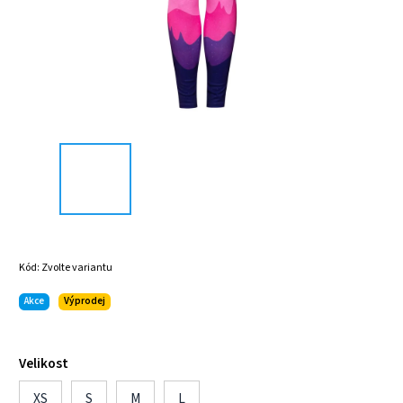
Kód:
Zvolte variantu
Akce
Výprodej
Velikost
XS
S
M
L