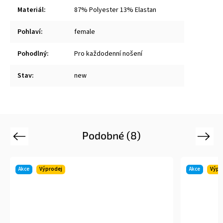
Materiál
:
87% Polyester 13% Elastan
Pohlaví
:
female
Pohodlný
:
Pro každodenní nošení
Stav
:
new
Podobné (8)
Previous
Next
Akce
Výprodej
Akce
V