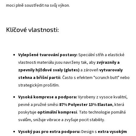
moci plně soustředit na svůj výkon.
Klíčové vlastnosti:
Vylepšené tvarování postavy:
Speciální střih a elastické
vlastnosti materiálu jsou navrženy tak, aby
zvýraznily a
zpevnily hýžďové svaly (glutes)
a zároveň
vytvarovaly
stehna a břišní partii
. Často s efektem "scrunch butt" nebo
strategickým prošitím.
Vysoká komprese a podpora:
Vyrobeny z vysoce kvalitní,
pevné a pružné směsi
87% Polyester 13% Elastan
, která
poskytuje
optimální kompresi
. Tato technologie pomáhá
svalům, snižuje vibrace a zvyšuje pocit stability.
Vysoký pas
pro extra podporu:
Design s
extra vysokým