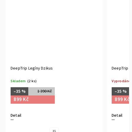
DeepTrip Legíny Hey
DeepTrip
Vyprodáno
Skladem
–35 %
–35 %
1 390 Kč
899 Kč
899 K
Detail
Detail
S
M