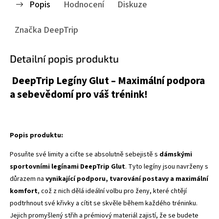
Popis
Hodnocení
Diskuze
Značka
DeepTrip
Detailní popis produktu
DeepTrip Legíny Glut – Maximální podpora
a sebevědomí pro váš trénink!
Popis produktu:
Posuňte své limity a ciťte se absolutně sebejistě s
dámskými
sportovními legínami DeepTrip Glut
. Tyto legíny jsou navrženy s
důrazem na
vynikající podporu, tvarování postavy a maximální
komfort
, což z nich dělá ideální volbu pro ženy, které chtějí
podtrhnout své křivky a cítit se skvěle během každého tréninku.
Jejich promyšlený střih a prémiový materiál zajistí, že se budete