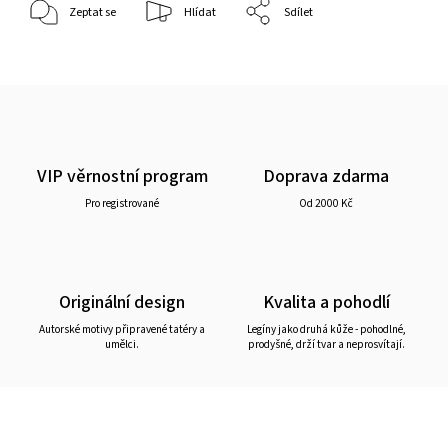
Zeptat se
Hlídat
Sdílet
VIP věrnostní program
Doprava zdarma
Pro registrované
Od 2000 Kč
Originální design
Kvalita a pohodlí
Autorské motivy připravené tatéry a
Legíny jako druhá kůže - pohodlné,
umělci.
prodyšné, drží tvar a neprosvítají.