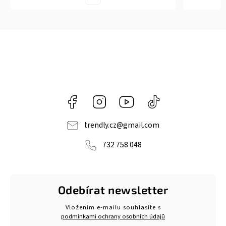
Facebook
Instagram
https://www.youtube.com/@tr
@trendlycz
navlnetrendu5284
trendly.cz
@
gmail.com
732 758 048
Odebírat newsletter
Vložením e-mailu souhlasíte s
podmínkami ochrany osobních údajů