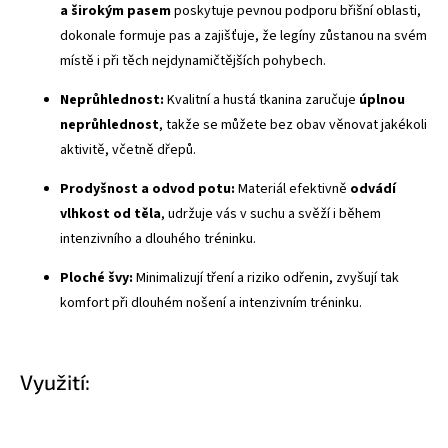
a širokým pasem
poskytuje pevnou podporu břišní oblasti,
dokonale formuje pas a zajišťuje, že legíny zůstanou na svém
místě i při těch nejdynamičtějších pohybech.
Neprůhlednost:
Kvalitní a hustá tkanina zaručuje
úplnou
neprůhlednost
, takže se můžete bez obav věnovat jakékoli
aktivitě, včetně dřepů.
Prodyšnost a odvod potu:
Materiál efektivně
odvádí
vlhkost od těla
, udržuje vás v suchu a svěží i během
intenzivního a dlouhého tréninku.
Ploché švy
:
Minimalizují tření a riziko odřenin, zvyšují tak
komfort při dlouhém nošení a intenzivním tréninku.
Využití: