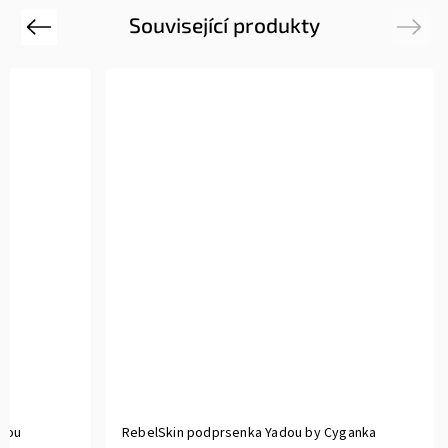
Související produkty
Previous
Next
RebelSkin Legíny 3/4 Cyganka by Yadou
RebelSkin 