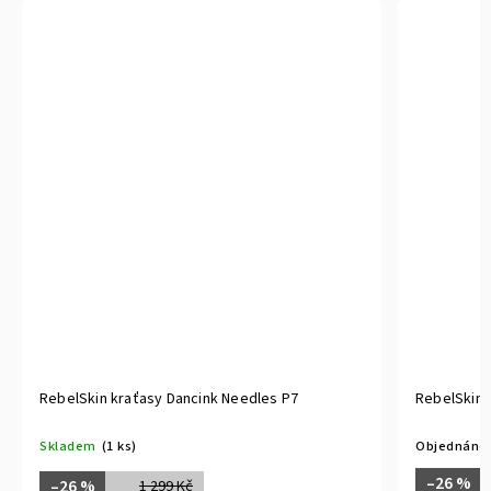
RebelSkin kraťasy Neska P3
RebelSkin 
Objednáno
Skladem
(3
–26 %
–26 %
1 299 Kč