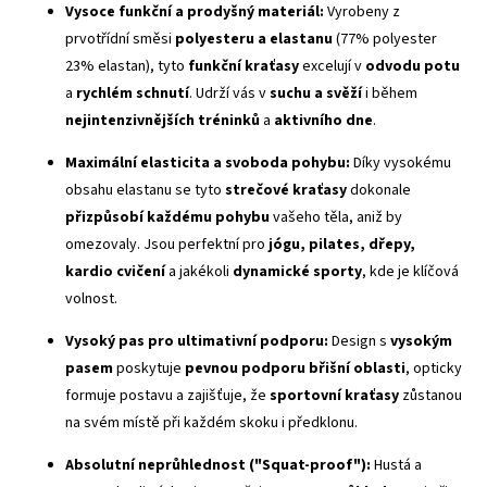
Vysoce funkční a prodyšný materiál:
Vyrobeny z
prvotřídní směsi
polyesteru a elastanu
(77% polyester
23% elastan), tyto
funkční kraťasy
excelují v
odvodu potu
a
rychlém schnutí
. Udrží vás v
suchu a svěží
i během
nejintenzivnějších tréninků
a
aktivního dne
.
Maximální elasticita a svoboda pohybu:
Díky vysokému
obsahu elastanu se tyto
strečové kraťasy
dokonale
přizpůsobí každému pohybu
vašeho těla, aniž by
omezovaly. Jsou perfektní pro
jógu, pilates, dřepy,
kardio cvičení
a jakékoli
dynamické sporty
, kde je klíčová
volnost.
Vysoký pas
pro ultimativní podporu:
Design s
vysokým
pasem
poskytuje
pevnou podporu břišní oblasti
, opticky
formuje postavu a zajišťuje, že
sportovní kraťasy
zůstanou
na svém místě při každém skoku i předklonu.
Absolutní neprůhlednost ("
Squat-proof
"):
Hustá a