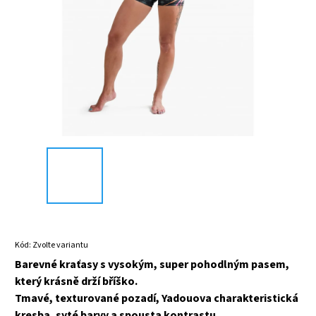
Kód:
Zvolte variantu
Barevné kraťasy s vysokým, super pohodlným pasem,
který krásně drží bříško.
Tmavé, texturované pozadí, Yadouova charakteristická
kresba, syté barvy a spousta kontrastu.