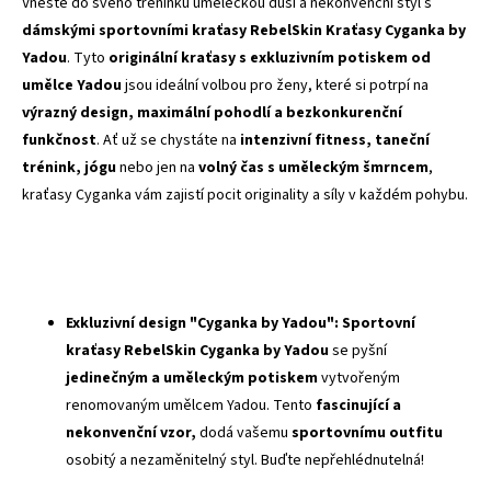
Vneste do svého tréninku uměleckou duši a nekonvenční styl s
dámskými sportovními kraťasy RebelSkin Kraťasy Cyganka by
Yadou
. Tyto
originální kraťasy s exkluzivním potiskem od
umělce Yadou
jsou ideální volbou pro ženy, které si potrpí na
výrazný design, maximální pohodlí a bezkonkurenční
funkčnost
. Ať už se chystáte na
intenzivní fitness, taneční
trénink, jógu
nebo jen na
volný čas s uměleckým šmrncem
,
kraťasy Cyganka vám zajistí pocit originality a síly v každém pohybu.
Exkluzivní design "Cyganka by Yadou":
Sportovní
kraťasy RebelSkin Cyganka by Yadou
se pyšní
jedinečným a uměleckým potiskem
vytvořeným
renomovaným umělcem Yadou. Tento
fascinující a
nekonvenční vzor,
dodá vašemu
sportovnímu outfitu
osobitý a nezaměnitelný styl. Buďte nepřehlédnutelná!