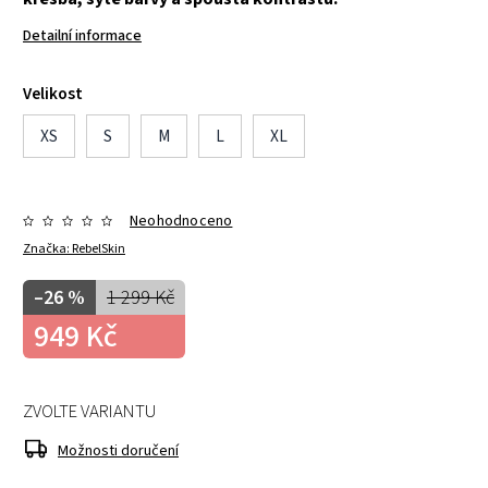
Detailní informace
Velikost
XS
S
M
L
XL
Neohodnoceno
Značka:
RebelSkin
–26 %
1 299 Kč
949 Kč
ZVOLTE VARIANTU
Možnosti doručení