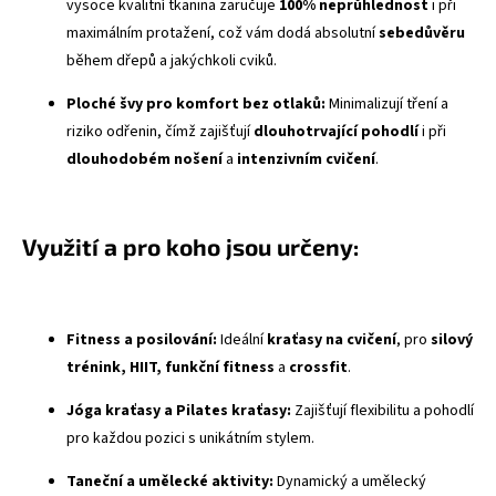
vysoce kvalitní tkanina zaručuje
100% neprůhlednost
i při
maximálním protažení, což vám dodá absolutní
sebedůvěru
během dřepů a jakýchkoli cviků.
Ploché švy
pro komfort bez otlaků:
Minimalizují tření a
riziko odřenin, čímž zajišťují
dlouhotrvající pohodlí
i při
dlouhodobém nošení
a
intenzivním cvičení
.
Využití a pro koho jsou určeny:
Fitness a posilování:
Ideální
kraťasy na cvičení
, pro
silový
trénink, HIIT, funkční fitness
a
crossfit
.
Jóga kraťasy a Pilates kraťasy:
Zajišťují flexibilitu a pohodlí
pro každou pozici s unikátním stylem.
Taneční a umělecké aktivity:
Dynamický a umělecký