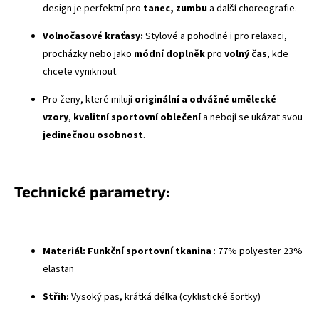
design je perfektní pro
tanec, zumbu
a další choreografie.
Volnočasové kraťasy:
Stylové a pohodlné i pro relaxaci,
procházky nebo jako
módní doplněk
pro
volný čas
, kde
chcete vyniknout.
Pro ženy, které milují
originální a odvážné umělecké
vzory
,
kvalitní sportovní oblečení
a nebojí se ukázat svou
jedinečnou osobnost
.
Technické parametry:
Materiál:
Funkční sportovní tkanina
: 77% polyester 23%
elastan
Střih:
Vysoký pas, krátká délka (cyklistické šortky)