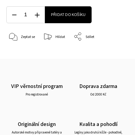
PŘIDAT DO KOŠÍKU
Zeptat se
Hlídat
Sdílet
VIP věrnostní program
Doprava zdarma
Pro registrované
Od 2000 Kč
Originální design
Kvalita a pohodlí
Autorské motivy připravené tatéry a
Legíny jako druhá kůže - pohodlné,