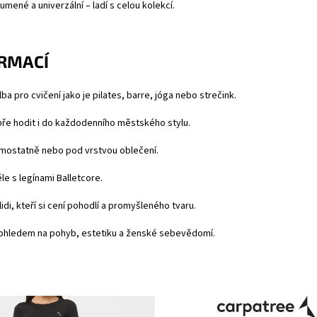
lumené a univerzální – ladí s celou kolekcí.
ORMACÍ
olba pro cvičení jako je pilates, barre, jóga nebo strečink.
ře hodit i do každodenního městského stylu.
amostatně nebo pod vrstvou oblečení.
e s legínami Balletcore.
idi, kteří si cení pohodlí a promyšleného tvaru.
ohledem na pohyb, estetiku a ženské sebevědomí.