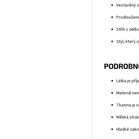
Vestavěný s
Prodloužené
Střih s dél
Styl, který 
PODROBNO
Látka je pří
Materiál nen
Tkanina je o
Měkká strukt
Hladké zakon