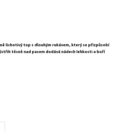
ně lichotivý top s dlouhým rukávem, který se přizpůsobí
střih těsně nad pasem dodává nádech lehkosti a boří
L