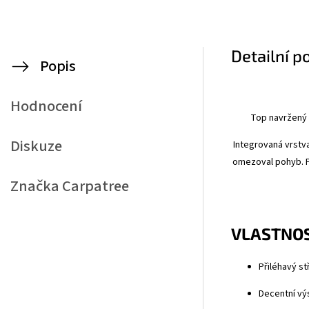
Detailní p
Popis
Hodnocení
Top navržený 
Diskuze
Integrovaná vrstv
omezoval pohyb. Pr
Značka
Carpatree
VLASTNOS
Přiléhavý st
Decentní vý