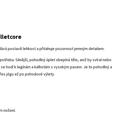
lletcore
ává postavě lehkost a přitahuje pozornost jemným detailem.
řeba. Silnější, pohodlný úplet obepíná tělo, aniž by svíral nebo
ě se hodí k legínám a kalhotám s vysokým pasem. Je to pohodlný a
řes jógu až po pohodové výlety.
ím nošení.