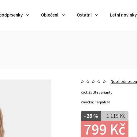
 podprsenky
Oblečení
Ostatní
Letní novinky
Neohodnoce
Kód:
Zvolte variantu
Značka:
Carpatree
–28 %
1 119 Kč
799 Kč