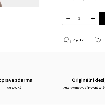
Zeptat se
H
oprava zdarma
Originální des
Od 2000 Kč
Autorské motivy připravené tatér