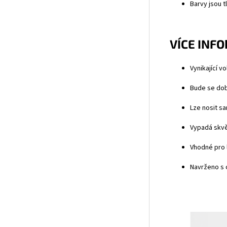
Barvy jsou t
VÍCE INF
Vynikající v
Bude se dob
Lze nosit s
Vypadá skvěl
Vhodné pro l
Navrženo s 