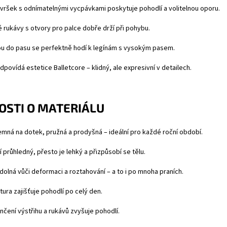
vršek s odnímatelnými vycpávkami poskytuje pohodlí a volitelnou oporu.
 rukávy s otvory pro palce dobře drží při pohybu.
kou do pasu se perfektně hodí k legínám s vysokým pasem.
odpovídá estetice Balletcore – klidný, ale expresivní v detailech.
STI O MATERIÁLU
jemná na dotek, pružná a prodyšná – ideální pro každé roční období.
í průhledný, přesto je lehký a přizpůsobí se tělu.
dolná vůči deformaci a roztahování – a to i po mnoha praních.
ura zajišťuje pohodlí po celý den.
čení výstřihu a rukávů zvyšuje pohodlí.