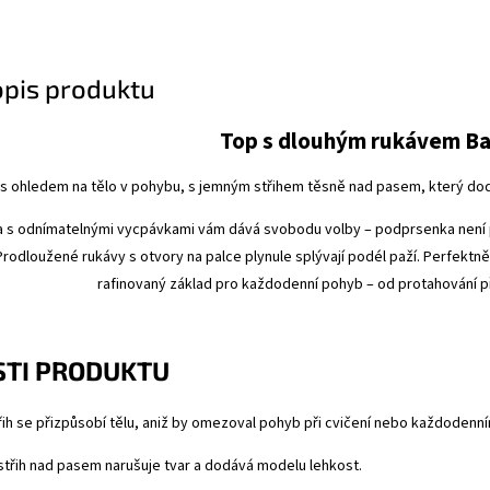
opis produktu
Top s dlouhým rukávem Ba
s ohledem na tělo v pohybu, s jemným střihem těsně nad pasem, který dod
a s odnímatelnými vycpávkami vám dává svobodu volby – podprsenka není pot
odloužené rukávy s otvory na palce plynule splývají podél paží. Perfektn
rafinovaný základ pro každodenní pohyb – od protahování p
TI PRODUKTU
řih se přizpůsobí tělu, aniž by omezoval pohyb při cvičení nebo každodenn
střih nad pasem narušuje tvar a dodává modelu lehkost.