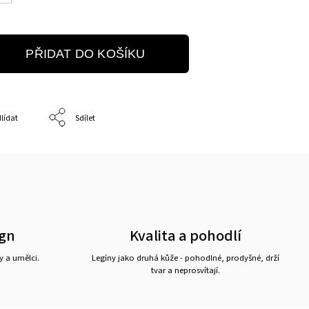
PŘIDAT DO KOŠÍKU
lídat
Sdílet
ign
Kvalita a pohodlí
y a umělci.
Legíny jako druhá kůže - pohodlné, prodyšné, drží
tvar a neprosvítají.