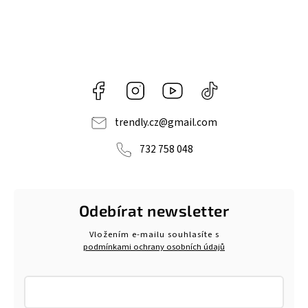
Facebook
Instagram
https://www.youtube.com/@tr
@trendlycz
navlnetrendu5284
trendly.cz
@
gmail.com
732 758 048
Odebírat newsletter
Vložením e-mailu souhlasíte s
podmínkami ochrany osobních údajů