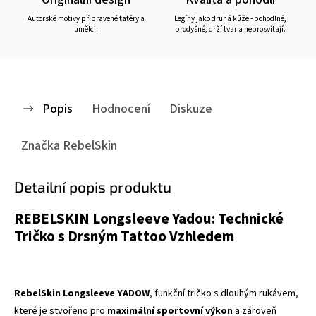
Autorské motivy připravené tatéry a
Legíny jako druhá kůže - pohodlné,
umělci.
prodyšné, drží tvar a neprosvítají.
Popis
Hodnocení
Diskuze
Značka
RebelSkin
Detailní popis produktu
REBELSKIN Longsleeve Yadou: Technické
Tričko s Drsným Tattoo Vzhledem
RebelSkin Longsleeve YADOW
, funkční tričko s dlouhým rukávem,
které je stvořeno pro
maximální sportovní výkon
a zároveň