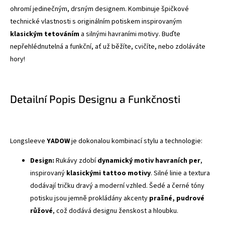
ohromí jedinečným, drsným designem. Kombinuje špičkové
technické vlastnosti s originálním potiskem inspirovaným
klasickým tetováním
a silnými havraními motivy. Buďte
nepřehlédnutelná a funkční, ať už běžíte, cvičíte, nebo zdoláváte
hory!
Detailní Popis Designu a Funkčnosti
Longsleeve
YADOW
je dokonalou kombinací stylu a technologie:
Design:
Rukávy zdobí
dynamický motiv havraních per
,
inspirovaný
klasickými tattoo motivy
. Silné linie a textura
dodávají tričku dravý a moderní vzhled. Šedé a černé tóny
potisku jsou jemně prokládány akcenty
prašné, pudrové
růžové
, což dodává designu ženskost a hloubku.