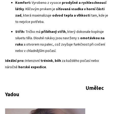
Komfort:
Vyrobeno z vysoce
prodyšné a rychleschnoucí
látky
. Klíčovým prvkem je
síťovaná vsadka v horní části
zad
, která maximalizuje
odvod tepla a vlhkosti
tam, kde je
to nejvíce potřeba.
Střih:
Tričko má
přiléhavý střih
, který dokonale kopíruje
siluetu těla. Dlouhé rukávy jsou navrženy s
omotávkou na
ruku
a otvorem na palec, což zvyšuje funkčnost při cvičení
nebo v chladnějším počasí.
Ideální pro:
Intenzivní
trénink
,
běh
za každého počasí nebo
náročné
horské expedice
.
Umělec
Yadou