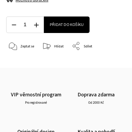
Možnosti doručení
PŘIDAT DO KOŠÍKU
Zeptat se
Hlídat
Sdílet
VIP věrnostní program
Doprava zdarma
Pro registrované
Od 2000 Kč
Originální design
Kvalita a pohodlí