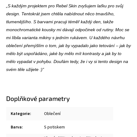
„S každým projektem pro Rebel Skin zvyšujem laťku pro svůj
design. Tentokrát jsem chtěla nabídnout něco tmavšího,
tlumenějšího. S barvami pracuji téměř každý den, takže
monochromatické kousky mi dávají odpočinek od rutiny. Moc se
mi líbila varianta mikiny s jedním rukávem. U každého návrhu
oblečení přemýšlím o tom, jak by vypadalo jako tetování – jak by
mělo být uspořádáno, jaké by mělo mít kontrasty a jak by to
mělo vypadat v pohybu. Doufám tedy, že i vy si tento design na
svém těle užijete :)“
Doplňkové parametry
Kategorie
:
Oblečení
Barva
:
S potiskem