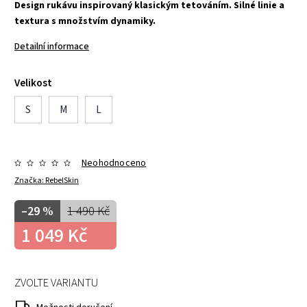
Design rukávu inspirovaný klasickým tetováním.
Silné linie a
textura s množstvím dynamiky.
Detailní informace
Velikost
S
M
L
Neohodnoceno
Značka:
RebelSkin
–29 %
1 490 Kč
1 049 Kč
ZVOLTE VARIANTU