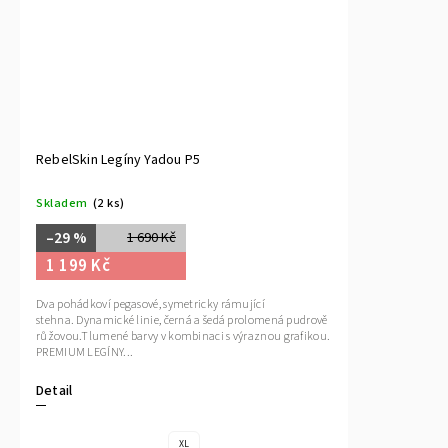
RebelSkin Legíny Yadou P5
Skladem
(2 ks)
–29 %
1 690 Kč
1 199 Kč
Dva pohádkoví pegasové, symetricky rámující
stehna. Dynamické linie, černá a šedá prolomená pudrově
růžovou.Tlumené barvy v kombinaci s výraznou grafikou.
PREMIUM LEGÍNY...
Detail
XL