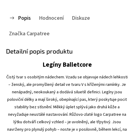
Popis
Hodnocení
Diskuze
Značka
Carpatree
Detailní popis produktu
Legíny Balletcore
Čistý tvar s osobitým nádechem. Vzadu se objevuje nádech lehkosti
– ženský, ale promyšlený detail ve tvaru V s kříženými ramínky. Je
nenápadný, neokoukaný a dodává siluetě definici. Legíny jsou
poloviční délky a mají široký, obepínající pas, který poskytuje pocit
stability bez stísnění. Měkký úplet splývá jako druhá kůže a
nevyžaduje neustálé nastavování. Růžovo-zlaté logo Carpatree na
lýtku dotváří celkový vzhled – je uvolněný, ale třpytivý. Jsou
navrženy pro plynulý pohyb – noste je v posilovně, během lekcí, na