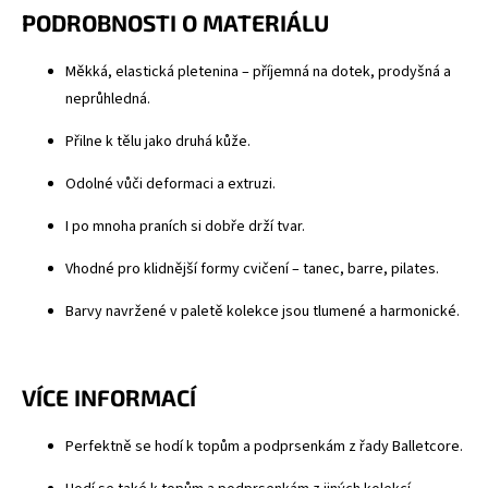
PODROBNOSTI O MATERIÁLU
Měkká, elastická pletenina – příjemná na dotek, prodyšná a
neprůhledná.
Přilne k tělu jako druhá kůže.
Odolné vůči deformaci a extruzi.
I po mnoha praních si dobře drží tvar.
Vhodné pro klidnější formy cvičení – tanec, barre, pilates.
Barvy navržené v paletě kolekce jsou tlumené a harmonické.
VÍCE INFORMACÍ
Perfektně se hodí k topům a podprsenkám z řady Balletcore.