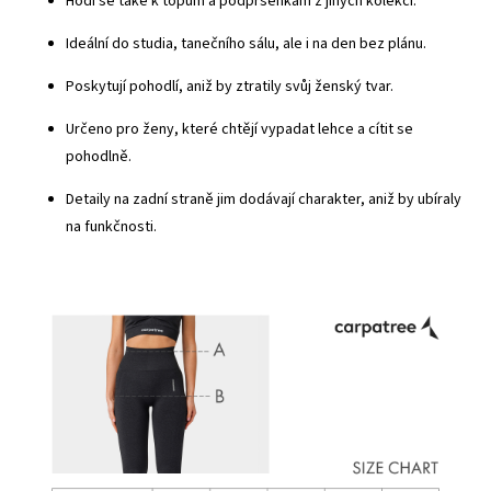
Hodí se také k topům a podprsenkám z jiných kolekcí.
Ideální do studia, tanečního sálu, ale i na den bez plánu.
Poskytují pohodlí, aniž by ztratily svůj ženský tvar.
Určeno pro ženy, které chtějí vypadat lehce a cítit se
pohodlně.
Detaily na zadní straně jim dodávají charakter, aniž by ubíraly
na funkčnosti.