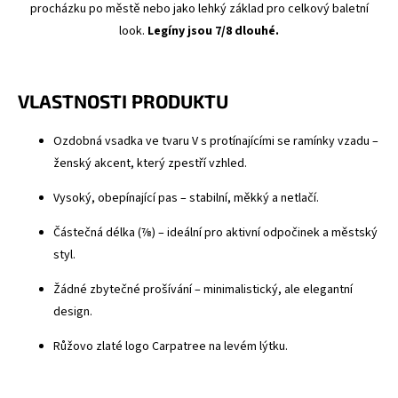
procházku po městě nebo jako lehký základ pro celkový baletní
look.
Legíny jsou 7/8 dlouhé.
VLASTNOSTI PRODUKTU
Ozdobná vsadka ve tvaru V s protínajícími se ramínky vzadu –
ženský akcent, který zpestří vzhled.
Vysoký, obepínající pas – stabilní, měkký a netlačí.
Částečná délka (⅞) – ideální pro aktivní odpočinek a městský
styl.
Žádné zbytečné prošívání – minimalistický, ale elegantní
design.
Růžovo zlaté logo Carpatree na levém lýtku.