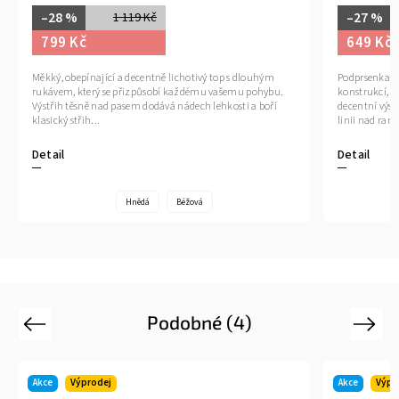
–28 %
–27 %
1 119 Kč
799 Kč
649 Kč
Měkký, obepínající a decentně lichotivý top s dlouhým
Podprsenka s
rukávem, který se přizpůsobí každému vašemu pohybu.
konstrukcí, k
Výstřih těsně nad pasem dodává nádech lehkosti a boří
decentní výst
klasický střih...
linii nad ram
Detail
Detail
Hnědá
Béžová
Podobné (4)
Previous
Next
Akce
Výprodej
Akce
Výpr