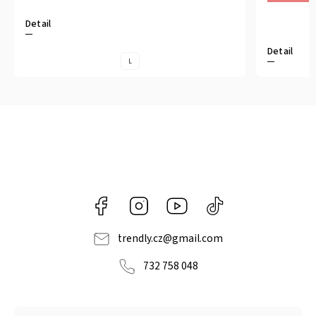
Detail
Detail
L
Facebook
Instagram
https://www.youtube.com/@tr
@trendlycz
navlnetrendu5284
trendly.cz
@
gmail.com
732 758 048