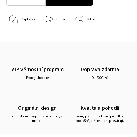
Zeptat se
Hlídat
Sdílet
VIP věrnostní program
Doprava zdarma
Pro registrované
Od 2000 Kč
Originální design
Kvalita a pohodlí
Autorské motivy připravené tatéry a
Legíny jako druhá kůže - pohodlné,
umělci.
prodyšné, drží tvar a neprosvítají.