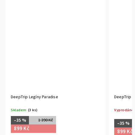
DeepTrip Legíny Paradise
DeepTrip L
Skladem
(3 ks)
Vyprodáno
–35 %
1 390 Kč
–35 %
899 Kč
899 Kč