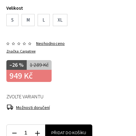
Velikost
S
M
L
XL
Neohodnoceno
Značka:
Carpatree
–26 %
1 289 Kč
949 Kč
ZVOLTE VARIANTU
Možnosti doručení
PŘIDAT DO KOŠÍKU