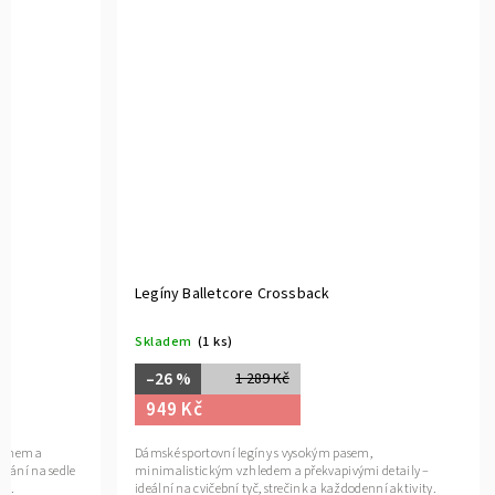
Legíny Balletcore Crossback
Skladem
(1 ks)
–26 %
1 289 Kč
949 Kč
třihem a
Dámské sportovní legíny s vysokým pasem,
vání na sedle
minimalistickým vzhledem a překvapivými detaily –
tu.
ideální na cvičební tyč, strečink a každodenní aktivity.