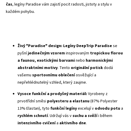
čas
, legíny Paradise vám zajistí pocit radosti, jistoty a stylu v
každém pohybu.
Živý "Paradise" design:
Legíny DeepTrip Paradise
se
pyšní
jedinečným vzorem
inspirovaným
tropickou florou
a faunou, exotickými barvami
nebo
harmonickými
abstraktními motivy
. Tento
originální potisk
dodá
vašemu
sportovnímu oblečení
osvěžující a
nepřehlédnutelný vzhled, který zaujme.
Vysoce funkční a prodyšný materiál:
Vyrobeny z
prvotřídní směsi
polyesteru a elastanu
(87% Polyester
13% Elastan), tyto
funkční legíny
excelují v
odvodu potu
a
rychlém schnutí
. Udržují vás v
suchu a svěží
i během
intenzivního cvičení
a
aktivního dne
.