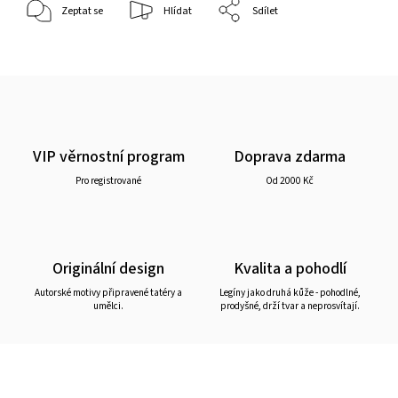
Zeptat se
Hlídat
Sdílet
VIP věrnostní program
Doprava zdarma
Pro registrované
Od 2000 Kč
Originální design
Kvalita a pohodlí
Autorské motivy připravené tatéry a
Legíny jako druhá kůže - pohodlné,
umělci.
prodyšné, drží tvar a neprosvítají.