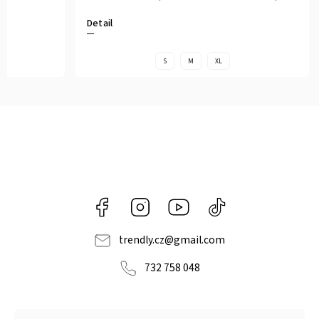
Detail
S
M
XL
Facebook
Instagram
https://www.youtube.com/@tr
@trendlycz
navlnetrendu5284
trendly.cz
@
gmail.com
732 758 048