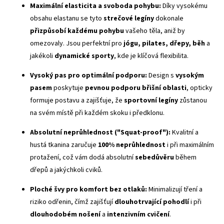
Maximální elasticita a svoboda pohybu:
Díky vysokému
obsahu elastanu se tyto
strečové legíny
dokonale
přizpůsobí každému pohybu
vašeho těla, aniž by
omezovaly. Jsou perfektní pro
jógu, pilates, dřepy, běh
a
jakékoli
dynamické sporty
, kde je klíčová flexibilita.
Vysoký pas
pro optimální podporu:
Design s
vysokým
pasem
poskytuje
pevnou podporu břišní oblasti
, opticky
formuje postavu a zajišťuje, že
sportovní legíny
zůstanou
na svém místě při každém skoku i předklonu.
Absolutní neprůhlednost ("
Squat-proof
"):
Kvalitní a
hustá tkanina zaručuje
100% neprůhlednost
i při maximálním
protažení, což vám dodá absolutní
sebedůvěru
během
dřepů a jakýchkoli cviků.
Ploché švy
pro komfort bez otlaků:
Minimalizují tření a
riziko odřenin, čímž zajišťují
dlouhotrvající pohodlí
i při
dlouhodobém nošení
a
intenzivním cvičení
.