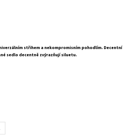
 univerzálním střihem a nekompromisním pohodlím. Decentní
ané sedlo decentně zvýrazňují siluetu.
L