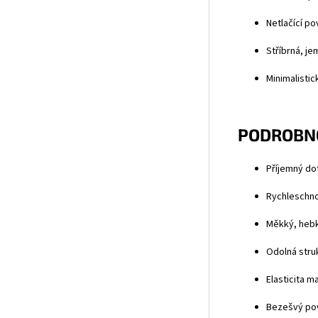
Netlačící po
Stříbrná, je
Minimalistic
PODROBNO
Příjemný dot
Rychleschnou
Měkký, hebk
Odolná struk
Elasticita m
Bezešvý povr