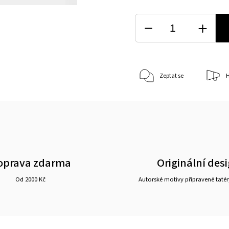
Zeptat se
H
oprava zdarma
Originální des
Od 2000 Kč
Autorské motivy připravené tatér