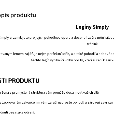
opis produktu
Legíny Simply
Simply si zamilujete pro jejich pohodlnou oporu a decentní zvýraznění siluet
trénink!
ovaným lemem zajišťuje nejen perfektní střih, ale také pohodlí a sebevědom
těchto legín vynikající volbu pro ty, kteří si cení klasi
TI PRODUKTU
ržená a promyšlená struktura vám pomůže dosáhnout vašich cílů.
s žebrovaným zakončením vám zaručí naprosté pohodlí a zároveň zvýrazní
dnutí bez rizika odření.