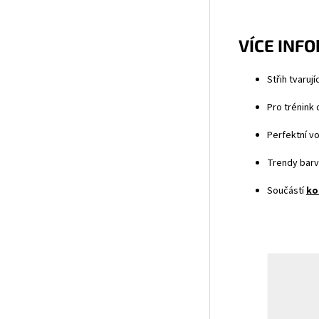
VÍCE INF
Střih tvaruj
Pro trénink 
Perfektní vo
Trendy barv
Součástí
ko