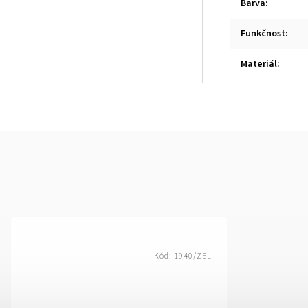
Barva
:
Funkčnost
:
Materiál
:
Kód:
1940/ZEL