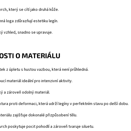
vrch, který se cítí jako druhá kůže.
mná loga zdůrazňují estetiku legín.
ký vzhled, snadno se upravuje.
STI O MATERIÁLU
ek z úpletu s hustou vazbou, která není průhledná.
cí materiál ideální pro intenzivní aktivity.
ý a zároveň odolný materiál.
tura proti deformaci, která udrží legíny v perfektním stavu po delší dobu.
ateriálu zajišťuje dokonalé přizpůsobení tělu.
ch poskytuje pocit pohodlí a zároveň tvaruje siluetu.