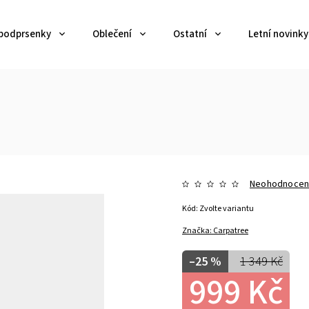
 podprsenky
Oblečení
Ostatní
Letní novinky
Neohodnoce
Kód:
Zvolte variantu
Značka:
Carpatree
–25 %
1 349 Kč
999 Kč