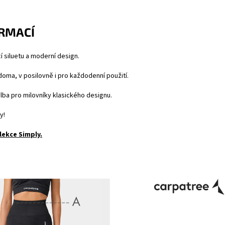
ORMACÍ
ící siluetu a moderní design.
doma, v posilovně i pro každodenní použití.
lba pro milovníky klasického designu.
y!
lekce Simply.