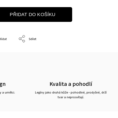
PŘIDAT DO KOŠÍKU
lídat
Sdílet
ign
Kvalita a pohodlí
y a umělci.
Legíny jako druhá kůže - pohodlné, prodyšné, drží
tvar a neprosvítají.