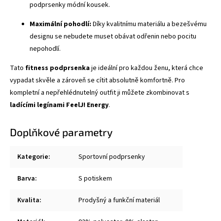
podprsenky módní kousek.
Maximální pohodlí:
Díky kvalitnímu materiálu a bezešvému
designu se nebudete muset obávat odřenin nebo pocitu
nepohodlí.
Tato
fitness podprsenka
je ideální pro každou ženu, která chce
vypadat skvěle a zároveň se cítit absolutně komfortně. Pro
kompletní a nepřehlédnutelný outfit ji můžete zkombinovat s
ladícími legínami FeelJ! Energy
.
Doplňkové parametry
Kategorie
:
Sportovní podprsenky
Barva
:
S potiskem
Kvalita
:
Prodyšný a funkční materiál