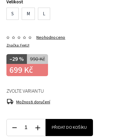
Velikost
S
M
L
Neohodnoceno
Značka:
FeelJ!
–29 %
990 Kč
699 Kč
ZVOLTE VARIANTU
Možnosti doručení
PŘIDAT DO KOŠÍKU