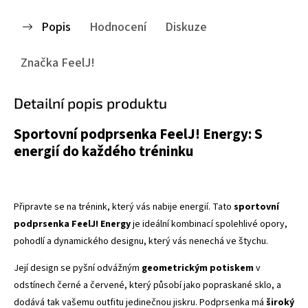
Popis
Hodnocení
Diskuze
Značka
FeelJ!
Detailní popis produktu
Sportovní podprsenka FeelJ! Energy: S
energií do každého tréninku
Připravte se na trénink, který vás nabije energií. Tato
sportovní
podprsenka FeelJ! Energy
je ideální kombinací spolehlivé opory,
pohodlí a dynamického designu, který vás nenechá ve štychu.
Její design se pyšní odvážným
geometrickým potiskem
v
odstínech černé a červené, který působí jako popraskané sklo, a
dodává tak vašemu outfitu jedinečnou jiskru. Podprsenka má
široký