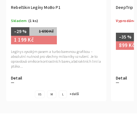
RebelSkin Legíny MoBo P1
DeepTrip L
Skladem
(1 ks)
Vyprodáno
–29 %
1 690 Kč
–35 %
1 199 Kč
899 Kč
Legíny s vysokým pasem a turbo barevnou grafikou –
absolutní nutnost pro všechny milovníky vzrušení. Je to
opravdová směsice kontrastních barev, abstraktních linií a
ptáka...
Detail
Detail
+ další
XS
M
L