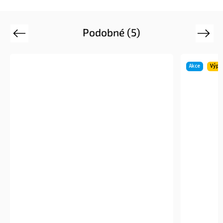
Podobné (5)
Previous
Next
Akce
Výpr