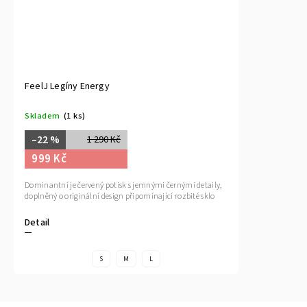
FeelJ Legíny Energy
Skladem
(1 ks)
–22 %
1 290 Kč
999 Kč
Dominantní je červený potisk s jemnými černými detaily,
doplněný o originální design připomínající rozbité sklo
Detail
S
M
L