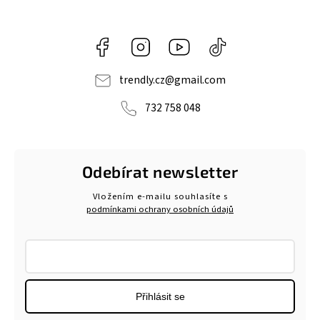
Facebook
Instagram
https://www.youtube.com/@tr
@trendlycz
navlnetrendu5284
trendly.cz
@
gmail.com
732 758 048
Odebírat newsletter
Vložením e-mailu souhlasíte s
podmínkami ochrany osobních údajů
Přihlásit se