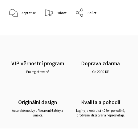
Zeptat se
Hlídat
Sdílet
VIP věrnostní program
Doprava zdarma
Pro registrované
Od 2000 Kč
Originální design
Kvalita a pohodlí
Autorské motivy připravené tatéry a
Legíny jako druhá kůže - pohodlné,
umělci.
prodyšné, drží tvar a neprosvítají.