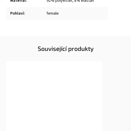
Materiál
:
92% polyester, 8% elastan
Pohlaví
:
female
Související produkty