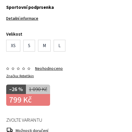
Sportovní podprsenka
Detailní informace
Velikost
XS
S
M
L
Neohodnoceno
Značka:
RebelSkin
–26 %
1 090 Kč
799 Kč
ZVOLTE VARIANTU
Možnosti doručení