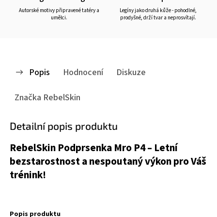
Autorské motivy připravené tatéry a
Legíny jako druhá kůže - pohodlné,
umělci.
prodyšné, drží tvar a neprosvítají.
Popis
Hodnocení
Diskuze
Značka
RebelSkin
Detailní popis produktu
RebelSkin Podprsenka Mro P4 – Letní
bezstarostnost a nespoutaný výkon pro Váš
trénink!
Popis produktu