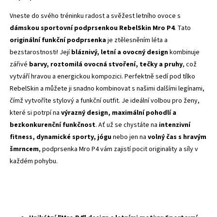
Vneste do svého tréninku radost a svěžest letního ovoce s
dámskou sportovní podprsenkou RebelSkin Mro P4
. Tato
originální funkční podprsenka
je ztělesněním léta a
bezstarostnosti! Její
bláznivý, letní a ovocný design
kombinuje
zářivé
barvy, roztomilá ovocná stvoření, tečky a pruhy
, což
vytváří hravou a energickou kompozici. Perfektně sedí pod tílko
RebelSkin a můžete ji snadno kombinovat s našimi dalšími legínami,
čímž vytvoříte stylový a funkční outfit. Je ideální volbou pro ženy,
které si potrpí na
výrazný design, maximální pohodlí a
bezkonkurenční funkčnost
. Ať už se chystáte na
intenzivní
fitness, dynamické sporty, jógu
nebo jen na
volný čas s hravým
šmrncem
, podprsenka Mro P4 vám zajistí pocit originality a síly v
každém pohybu.