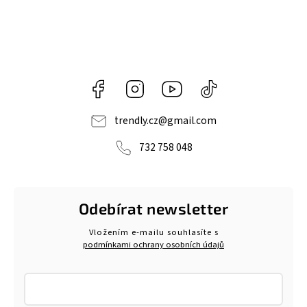
Facebook
Instagram
https://www.youtube.com/@tr
@trendlycz
navlnetrendu5284
trendly.cz
@
gmail.com
732 758 048
Odebírat newsletter
Vložením e-mailu souhlasíte s
podmínkami ochrany osobních údajů