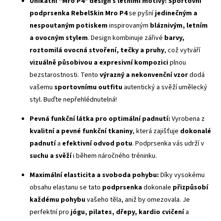
Unikátní "Mro P4" design s letními motivy:
Sportovní
podprsenka RebelSkin Mro P4
se pyšní
jedinečným a
nespoutaným potiskem
inspirovaným
bláznivým, letním
a ovocným stylem
. Design kombinuje zářivé
barvy,
roztomilá ovocná stvoření, tečky a pruhy
, což vytváří
vizuálně působivou a expresivní kompozici
plnou
bezstarostnosti. Tento
výrazný a nekonvenční vzor
dodá
vašemu
sportovnímu outfitu
autentický a svěží umělecký
styl. Buďte nepřehlédnutelná!
Pevná funkční látka pro optimální padnutí:
Vyrobena z
kvalitní a pevné funkční tkaniny
, která zajišťuje
dokonalé
padnutí
a
efektivní odvod potu
. Podprsenka vás udrží v
suchu a svěží
i během náročného tréninku.
Maximální elasticita a svoboda pohybu:
Díky vysokému
obsahu elastanu se tato
podprsenka
dokonale
přizpůsobí
každému pohybu
vašeho těla, aniž by omezovala. Je
perfektní pro
jógu, pilates, dřepy, kardio cvičení
a