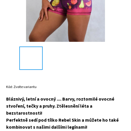
Kód:
Zvolte variantu
Bláznivý, letní a ovocný .... Barvy, roztomilé ovocné
stvoření, tečky a pruhy. Ztělesnění léta a
bezstarostnosti!
Perfektně sedí pod tílko Rebel Skin a můžete ho také
kombinovat s našimi dalšími legínami!