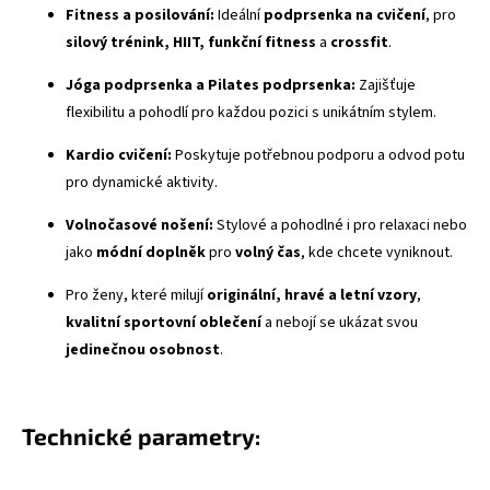
Fitness a posilování:
Ideální
podprsenka na cvičení
, pro
silový trénink, HIIT, funkční fitness
a
crossfit
.
Jóga podprsenka a Pilates podprsenka:
Zajišťuje
flexibilitu a pohodlí pro každou pozici s unikátním stylem.
Kardio cvičení:
Poskytuje potřebnou podporu a odvod potu
pro dynamické aktivity.
Volnočasové nošení:
Stylové a pohodlné i pro relaxaci nebo
jako
módní doplněk
pro
volný čas
, kde chcete vyniknout.
Pro ženy, které milují
originální, hravé a letní vzory
,
kvalitní sportovní oblečení
a nebojí se ukázat svou
jedinečnou osobnost
.
Technické parametry: