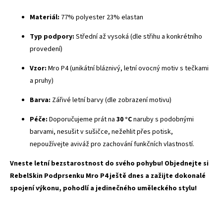
Materiál:
77% polyester 23% elastan
Typ podpory:
Střední až vysoká (dle střihu a konkrétního
provedení)
Vzor:
Mro P4 (unikátní bláznivý, letní ovocný motiv s tečkami
a pruhy)
Barva:
Zářivé letní barvy (dle zobrazení motivu)
Péče:
Doporučujeme prát na
30 °C
naruby s podobnými
barvami, nesušit v sušičce, nežehlit přes potisk,
nepoužívejte aviváž pro zachování funkčních vlastností.
Vneste letní bezstarostnost do svého pohybu! Objednejte si
RebelSkin Podprsenku Mro P4 ještě dnes a zažijte dokonalé
spojení výkonu, pohodlí a jedinečného uměleckého stylu!