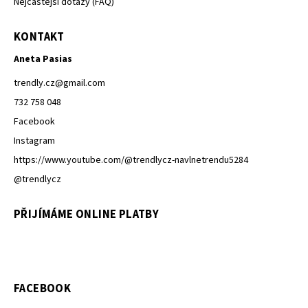
Nejčastější dotazy (FAQ)
KONTAKT
Aneta Pasias
trendly.cz
@
gmail.com
732 758 048
Facebook
Instagram
https://www.youtube.com/@trendlycz-navlnetrendu5284
@trendlycz
PŘIJÍMÁME ONLINE PLATBY
FACEBOOK