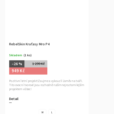
RebelSkin Kraťasy Mro P4
Skladem
(1 ks)
–26 %
1 299 Kč
949 Kč
Pozitivní letní projekt!Zaujme a vykouzlí úsměv na tváři.
Tito ovocní tvorové jsou rozhodně našímnejroztomilejším
projektem vůbec!
Detail
M
L