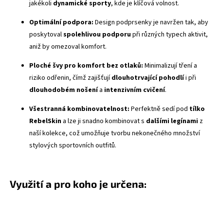
jakékoli
dynamické sporty
, kde je klíčová volnost.
Optimální podpora:
Design podprsenky je navržen tak, aby
poskytoval
spolehlivou podporu
při různých typech aktivit,
aniž by omezoval komfort.
Ploché švy
pro komfort bez otlaků:
Minimalizují tření a
riziko odřenin, čímž zajišťují
dlouhotrvající pohodlí
i při
dlouhodobém nošení
a
intenzivním cvičení
.
Všestranná kombinovatelnost:
Perfektně sedí pod
tílko
RebelSkin
a lze ji snadno kombinovat s
dalšími legínami
z
naší kolekce, což umožňuje tvorbu nekonečného množství
stylových sportovních outfitů.
Využití a pro koho je určena: