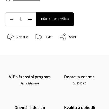
PŘIDAT DO KOŠÍKU
Zeptat se
Hlídat
Sdílet
VIP věrnostní program
Doprava zdarma
Pro registrované
Od 2000 Kč
Originální design
Kvalita a pohodlí