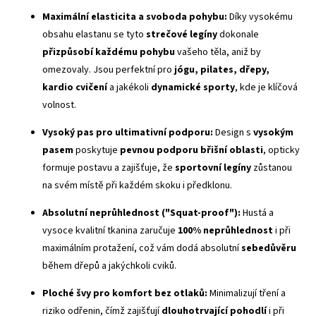
Maximální elasticita a svoboda pohybu:
Díky vysokému
obsahu elastanu se tyto
strečové legíny
dokonale
přizpůsobí každému pohybu
vašeho těla, aniž by
omezovaly. Jsou perfektní pro
jógu, pilates, dřepy,
kardio cvičení
a jakékoli
dynamické sporty
, kde je klíčová
volnost.
Vysoký pas
pro ultimativní podporu:
Design s
vysokým
pasem
poskytuje
pevnou podporu břišní oblasti
, opticky
formuje postavu a zajišťuje, že
sportovní legíny
zůstanou
na svém místě při každém skoku i předklonu.
Absolutní neprůhlednost ("
Squat-proof
"):
Hustá a
vysoce kvalitní tkanina zaručuje
100% neprůhlednost
i při
maximálním protažení, což vám dodá absolutní
sebedůvěru
během dřepů a jakýchkoli cviků.
Ploché švy
pro komfort bez otlaků:
Minimalizují tření a
riziko odřenin, čímž zajišťují
dlouhotrvající pohodlí
i při