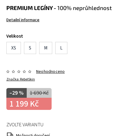
PREMIUM LEGÍNY -
100% neprůhlednost
Detailní informace
Velikost
XS
S
M
L
Neohodnoceno
Značka:
RebelSkin
–29 %
1 690 Kč
1 199 Kč
ZVOLTE VARIANTU
Možnosti doručení