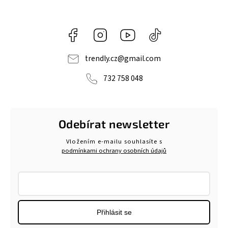
Facebook
Instagram
https://www.youtube.com/@tr
@trendlycz
navlnetrendu5284
trendly.cz
@
gmail.com
732 758 048
Odebírat newsletter
Vložením e-mailu souhlasíte s
podmínkami ochrany osobních údajů
Přihlásit se