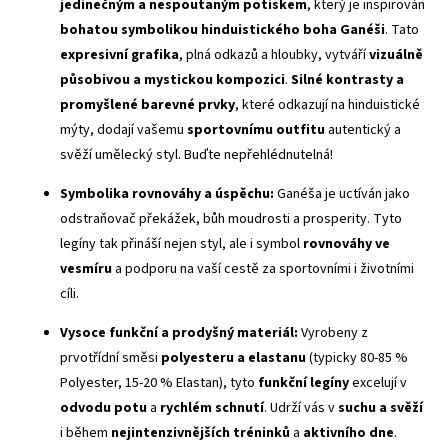
jedinečným a nespoutaným potiskem
, který je inspirován
bohatou symbolikou hinduistického boha Ganéši
. Tato
expresivní grafika
, plná odkazů a hloubky, vytváří
vizuálně
působivou a mystickou kompozici
.
Silné kontrasty a
promyšlené barevné prvky
, které odkazují na hinduistické
mýty, dodají vašemu
sportovnímu outfitu
autentický a
svěží umělecký styl. Buďte nepřehlédnutelná!
Symbolika rovnováhy a úspěchu:
Ganéša je uctíván jako
odstraňovač překážek, bůh moudrosti a prosperity. Tyto
legíny tak přináší nejen styl, ale i symbol
rovnováhy ve
vesmíru
a podporu na vaší cestě za sportovními i životními
cíli.
Vysoce funkční a prodyšný materiál:
Vyrobeny z
prvotřídní směsi
polyesteru a elastanu
(typicky 80-85 %
Polyester, 15-20 % Elastan), tyto
funkční legíny
excelují v
odvodu potu
a
rychlém schnutí
. Udrží vás v
suchu a svěží
i během
nejintenzivnějších tréninků
a
aktivního dne
.