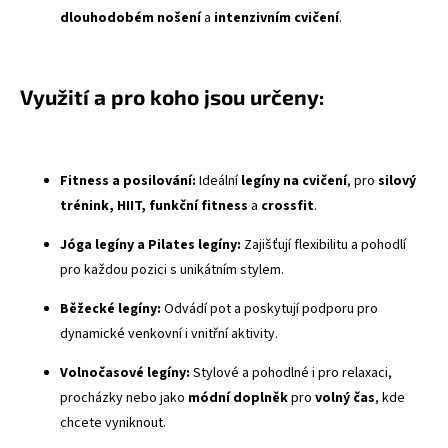
dlouhodobém nošení
a
intenzivním cvičení
.
Využití a pro koho jsou určeny:
Fitness a posilování:
Ideální
legíny na cvičení
, pro
silový
trénink, HIIT, funkční fitness
a
crossfit
.
Jóga legíny a Pilates legíny:
Zajišťují flexibilitu a pohodlí
pro každou pozici s unikátním stylem.
Běžecké legíny:
Odvádí pot a poskytují podporu pro
dynamické venkovní i vnitřní aktivity.
Volnočasové legíny:
Stylové a pohodlné i pro relaxaci,
procházky nebo jako
módní doplněk
pro
volný čas
, kde
chcete vyniknout.