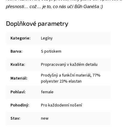
přesnosti… což… je to, co nás učí Bůh Ganéša :)
Doplňkové parametry
Kategorie
:
Legíny
Barva
:
S potiskem
Kvalita
:
Propracovaný v každém detailu
Prodyšný a funkční materiál, 77%
Materiál
:
polyester 23% elastan
Pohlaví
:
female
Pohodlný
:
Pro každodenní nošení
Stav
:
new