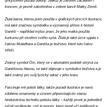
tyrkysovém pozadí oblohy. Jelikož je zároveň začátkem i
koncem, je pevně zakořeněna v zelené barvě Matky Země.
Žlutá barva, kterou jsem použila v grafických prvcích ilustrace,
má také značnou symboliku a významný přínos k historii
Ganéši – například mýtus praví, že jeho matka použila
kurkumu při stvoření svého syna. Žlutá je také úzce spjata s
čakrou Muladhara a Ganéša je božstvo, které tuto čakru
střeží.
Známý symbol Óm, který se v abstraktní podobě skrývá za
Ganéšovou hlavou, se také objevuje v symbolice božstva a je
také známý pro svůj fyzický odraz v jeho tvaru.
Fascinuje mě potisk látky, takže pozadí ilustrace je navíc
zdobeno ornamenty a vzorem připomínajícím starou
hinduistickou techniku potisku látky – každý prvek je jednotlivě
ručně razítkován, což je proces, který jasně učí trpělivosti a