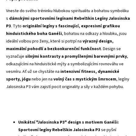
Vneste do svého tréninku hlubokou spiritualitu a bohatou symboliku
s
dámskými sportovními legínami RebelSkin Legíny Jalosinska
P3
. Tyto
originální legíny s fascinující, expresivní grafikou
hinduistického boha Ganéši
, bohatou na odkazy a hloubku, jsou
ideální volbou pro ženy, které si potrpí na
výrazný design,
maximální pohodlí a bezkonkurenční funkčnost
. Design se
vyznačuje
silnými kontrasty a promyšlenými barevnými prvky
,
odkazujícími na hinduistické mýty a symbolizujícími rovnováhu ve
vesmíru. Ať už se chystáte na
intenzivní fitness, dynamické
sporty, jógu
nebo jen na
volný čas s mystickým šmrncem
, legíny
Jalosinska P3 vám zajistí pocit originality a síly v každém pohybu.
Unikátní "Jalosinska P3" design s motivem Ganéši:
Sportovní legíny RebelSkin Jalosinska P3
se pyšní