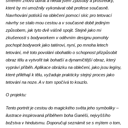
směrem znovu ubírat a hledal jsem způsoby a prostředky,
které by mi umožnily vykonávat obě profese současně.
Navrhování potisků na oblečení pomocí skic pro tetovací
návrhy se stalo mou cestou a v současné době jediným
způsobem, jak tyto dvě vášně spojit. Stejně jako mi
zkušenosti s bodyworkem v oděvním designu pomohly
pochopit bodywork jako tatérovi, nyní, po mnoha letech
tetování, mě toto povolání obohatilo o schopnost přizpůsobit
obraz tělu a vytvořit tak bohatší a dynamičtější obraz, který
vypráví příběh. Aplikace obrázku na oblečení, jako jsou legíny,
které přiléhají k tělu, vyžaduje prakticky stejný proces jako
tetování na noze. A v tom spočívá to kouzlo.
O projektu:
Tento portrét je cestou do magického světa jeho symboliky –
ilustrace inspirovaná příběhem boha Ganéši, nejvyššího
božstva v hinduismu. Doporučuji seznámit se s mýtem o tom,