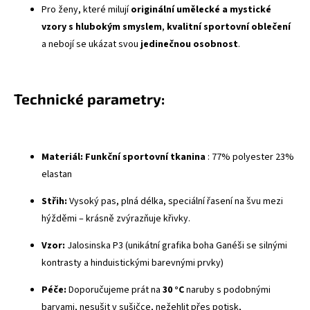
Pro ženy, které milují
originální umělecké a mystické
vzory s hlubokým smyslem
,
kvalitní sportovní oblečení
a nebojí se ukázat svou
jedinečnou osobnost
.
Technické parametry:
Materiál:
Funkční sportovní tkanina
: 77% polyester 23%
elastan
Střih:
Vysoký pas, plná délka, speciální řasení na švu mezi
hýžděmi – krásně zvýrazňuje křivky.
Vzor:
Jalosinska P3 (unikátní grafika boha Ganéši se silnými
kontrasty a hinduistickými barevnými prvky)
Péče:
Doporučujeme prát na
30 °C
naruby s podobnými
barvami, nesušit v sušičce, nežehlit přes potisk,