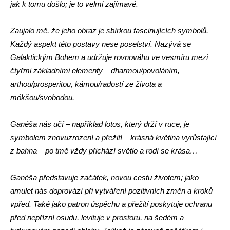
jak k tomu došlo; je to velmi zajímavé.
Zaujalo mě, že jeho obraz je sbírkou fascinujících symbolů.
Každý aspekt této postavy nese poselství. Nazývá se
Galaktickým Bohem a udržuje rovnováhu ve vesmíru mezi
čtyřmi základními elementy – dharmou/povoláním,
arthou/prosperitou, kámou/radostí ze života a
mókšou/svobodou.
Ganéša nás učí – například lotos, který drží v ruce, je
symbolem znovuzrození a přežití – krásná květina vyrůstající
z bahna – po tmě vždy přichází světlo a rodí se krása…
Ganéša představuje začátek, novou cestu životem; jako
amulet nás doprovází při vytváření pozitivních změn a kroků
vpřed. Také jako patron úspěchu a přežití poskytuje ochranu
před nepřízní osudu, levituje v prostoru, na šedém a