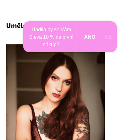
Umělec - Dancink Needles
Hodila by se Vám
Sleva 10 % na první
ANO
NE
nákup?