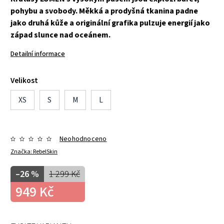
pohybu a svobody. Měkká a prodyšná tkanina padne
jako druhá kůže a originální grafika pulzuje energií jako
západ slunce nad oceánem.
Detailní informace
Velikost
XS
S
M
L
Neohodnoceno
Značka:
RebelSkin
–26 %
1 299 Kč
949 Kč