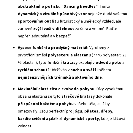
abstraktního potisku "Dancing Needles"
. Tento
dynamický a vizuálně působivý vzor
nejenže dodá vašemu
sportovnímu outfitu
futuristický a umělecký vzhled, ale
zároveň
zvýší vaši viditelnost
za šera a ve tmě. Buďte
nepřehlédnutelná a v bezpečí!
Vysoce funkční a prodyšný materiál:
Vyrobeny z
prvotřídní směsi
polyesteru a elastanu
(77 % polyester; 23
% elastan), tyto
funkční kraťasy
excelují v
odvodu potu
a
rychlém schnutí
. Udrží vás v
suchu a svěží
i během
nejintenzivnějších tréninků
a
aktivního dne
.
Maximální elasticita a svoboda pohybu:
Díky vysokému
obsahu elastanu se tyto
strečové kraťasy
dokonale
přizpůsobí každému pohybu
vašeho těla, aniž by
omezovaly. Jsou perfektní pro
jógu, pilates, dřepy,
kardio cvičení
a jakékoli
dynamické sporty
, kde je klíčová
volnost.