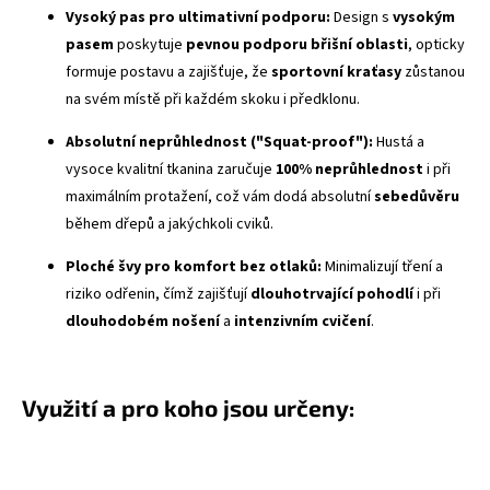
Vysoký pas
pro ultimativní podporu:
Design s
vysokým
pasem
poskytuje
pevnou podporu břišní oblasti
, opticky
formuje postavu a zajišťuje, že
sportovní kraťasy
zůstanou
na svém místě při každém skoku i předklonu.
Absolutní neprůhlednost ("
Squat-proof
"):
Hustá a
vysoce kvalitní tkanina zaručuje
100% neprůhlednost
i při
maximálním protažení, což vám dodá absolutní
sebedůvěru
během dřepů a jakýchkoli cviků.
Ploché švy
pro komfort bez otlaků:
Minimalizují tření a
riziko odřenin, čímž zajišťují
dlouhotrvající pohodlí
i při
dlouhodobém nošení
a
intenzivním cvičení
.
Využití a pro koho jsou určeny: