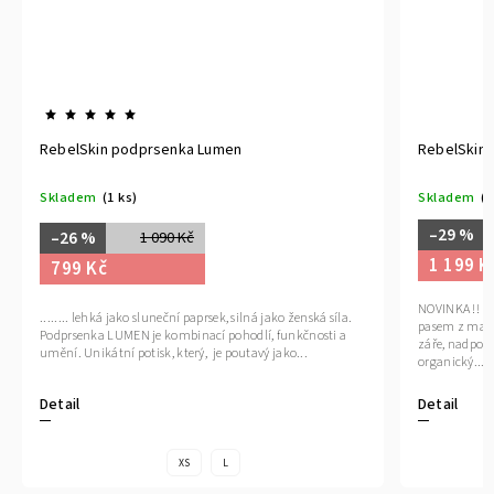
RebelSkin podprsenka Lumen
RebelSkin 
Skladem
(1 ks)
Skladem
(1
–29 %
–26 %
1 090 Kč
1 199 K
799 Kč
NOVINKA !! Pl
........ lehká jako sluneční paprsek, silná jako ženská síla.
pasem z magi
Podprsenka LUMEN je kombinací pohodlí, funkčnosti a
záře, nadpozem
umění. Unikátní potisk, který, je poutavý jako...
organický...
Detail
Detail
XS
L