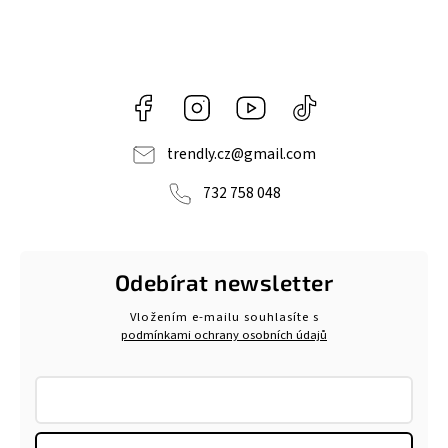
Facebook
Instagram
https://www.youtube.com/@tr
@trendlycz
navlnetrendu5284
trendly.cz
@
gmail.com
732 758 048
Odebírat newsletter
Vložením e-mailu souhlasíte s
podmínkami ochrany osobních údajů