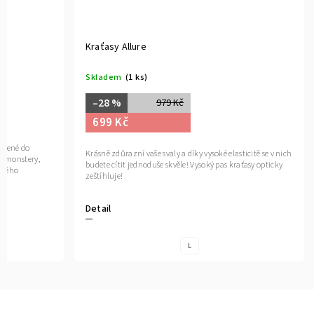
Kraťasy Allure
Skladem
(1 ks)
–28 %
979 Kč
699 Kč
nořené do
Krásně zdůrazní vaše svaly a díky vysoké elasticitě se v nich
ty monstery,
budete cítit jednoduše skvěle! Vysoký pas kraťasy opticky
ckého
zeštíhluje!
Detail
í
L