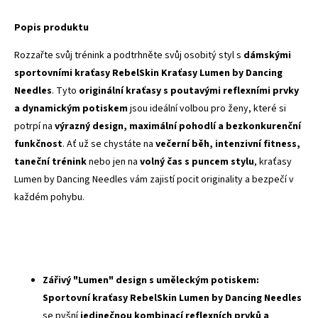
Popis produktu
Rozzařte svůj trénink a podtrhněte svůj osobitý styl s
dámskými
sportovními kraťasy RebelSkin Kraťasy Lumen by Dancing
Needles
. Tyto
originální kraťasy s poutavými reflexními prvky
a dynamickým potiskem
jsou ideální volbou pro ženy, které si
potrpí na
výrazný design, maximální pohodlí a bezkonkurenční
funkčnost
. Ať už se chystáte na
večerní běh, intenzivní fitness,
taneční trénink
nebo jen na
volný čas s puncem stylu
, kraťasy
Lumen by Dancing Needles vám zajistí pocit originality a bezpečí v
každém pohybu.
Zářivý "Lumen" design s uměleckým potiskem:
Sportovní kraťasy RebelSkin Lumen by Dancing Needles
se pyšní
jedinečnou kombinací reflexních prvků a