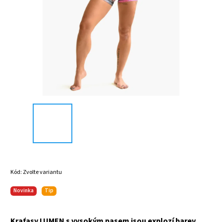
Kód:
Zvolte variantu
Novinka
Tip
Kraťasy LUMEN s vysokým pasem jsou explozí barev,