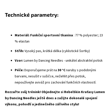
Technické parametry:
Materiál:
Funkční sportovní tkanina
: 77 % polyester; 23
% elastan
Střih:
Vysoký pas, krátká délka (cyklistické šortky)
Vzor:
Lumen by Dancing Needles - unikátní abstraktní potisk
Péče:
Doporučujeme prát na
30 °C
naruby s podobnými
barvami, nesušit v sušičce, nežehlit přes potisk,
nepoužívejte aviváž pro zachování funkčních vlastností.
Rozzařte svůj trénink! Objednejte si RebelSkin Kraťasy Lumen
by Dancing Needles ještě dnes a zažijte dokonalé spojení
výkonu, pohodlí a jedinečného zářivého stylu!