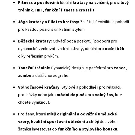
Fitness a posilování:
Ideální
kraťasy na cvičení
, pro
silový
trénink, HIIT, funkční fitness
a
crossfit
.
Jóga kraťasy a Pilates kraťasy:
Zajišťují flexibilitu a pohodlí
pro každou pozici s unikátním stylem.
Běžecké kraťasy:
Odvádí pot a poskytují podporu pro
dynamické venkovní i vnitřní aktivity, ideální pro
noční běh
díky reflexním prvkům.
Taneční trénink:
Dynamický design je perfektní pro
tanec,
zumbu
a další choreografie.
Volnočasové kraťasy:
Stylové a pohodlné i pro relaxaci,
procházky nebo jako
módní doplněk
pro
volný čas
, kde
chcete vyniknout.
Pro ženy, které milují
originální a odvážné umělecké
vzory
,
kvalitní sportovní oblečení
a chtějí do svého
šatníku investovat do
funkčního a stylového kousku
.