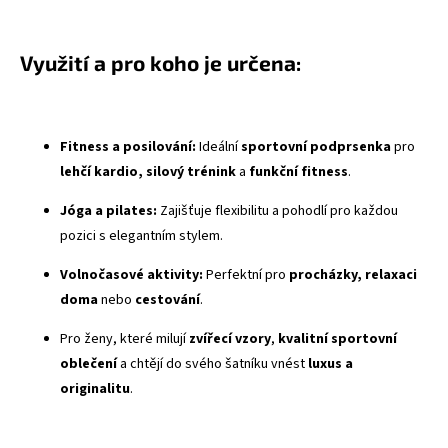
Využití a pro koho je určena:
Fitness a posilování:
Ideální
sportovní podprsenka
pro
lehčí kardio, silový trénink
a
funkční fitness
.
Jóga a pilates:
Zajišťuje flexibilitu a pohodlí pro každou
pozici s elegantním stylem.
Volnočasové aktivity:
Perfektní pro
procházky, relaxaci
doma
nebo
cestování
.
Pro ženy, které milují
zvířecí vzory
,
kvalitní sportovní
oblečení
a chtějí do svého šatníku vnést
luxus a
originalitu
.