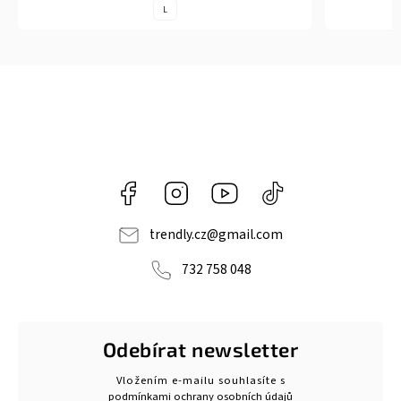
L
Facebook
Instagram
https://www.youtube.com/@tr
@trendlycz
navlnetrendu5284
trendly.cz
@
gmail.com
732 758 048
Odebírat newsletter
Vložením e-mailu souhlasíte s
podmínkami ochrany osobních údajů