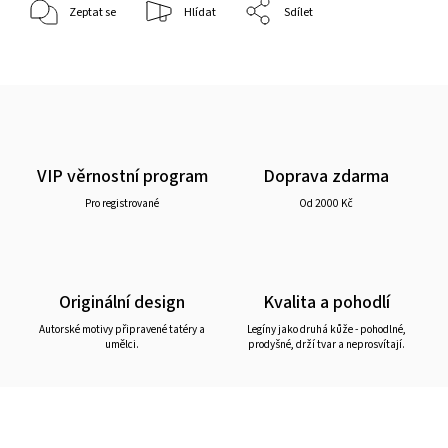
Zeptat se
Hlídat
Sdílet
VIP věrnostní program
Doprava zdarma
Pro registrované
Od 2000 Kč
Originální design
Kvalita a pohodlí
Autorské motivy připravené tatéry a
Legíny jako druhá kůže - pohodlné,
umělci.
prodyšné, drží tvar a neprosvítají.