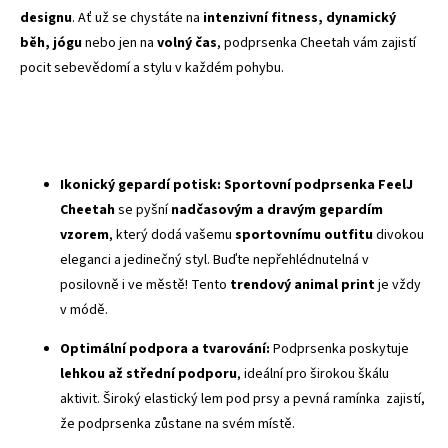
designu
. Ať už se chystáte na
intenzivní fitness, dynamický
běh, jógu
nebo jen na
volný čas
, podprsenka Cheetah vám zajistí
pocit sebevědomí a stylu v každém pohybu.
Ikonický gepardí potisk:
Sportovní podprsenka FeelJ
Cheetah
se pyšní
nadčasovým a dravým gepardím
vzorem
, který dodá vašemu
sportovnímu outfitu
divokou
eleganci a jedinečný styl. Buďte nepřehlédnutelná v
posilovně i ve městě! Tento
trendový animal print
je vždy
v módě.
Optimální podpora a tvarování:
Podprsenka poskytuje
lehkou až střední podporu
, ideální pro širokou škálu
aktivit. Široký elastický lem pod prsy a pevná ramínka zajistí,
že podprsenka zůstane na svém místě.