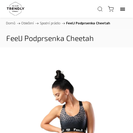
Domů
/
Oblečení
/
Spodní prádlo
/
FeelJ Podprsenka Cheetah
FeelJ Podprsenka Cheetah