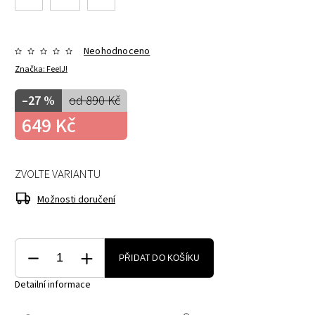
Neohodnoceno
Značka:
FeelJ!
–27 %
od 890 Kč
649 Kč
ZVOLTE VARIANTU
Možnosti doručení
PŘIDAT DO KOŠÍKU
Detailní informace