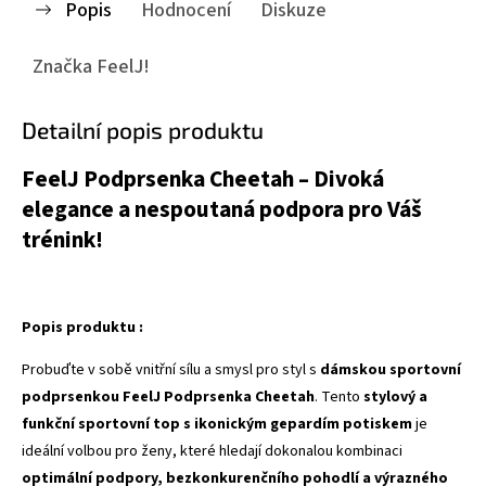
Popis
Hodnocení
Diskuze
Značka
FeelJ!
Detailní popis produktu
FeelJ Podprsenka Cheetah – Divoká
elegance a nespoutaná podpora pro Váš
trénink!
Popis produktu :
Probuďte v sobě vnitřní sílu a smysl pro styl s
dámskou sportovní
podprsenkou FeelJ Podprsenka Cheetah
. Tento
stylový a
funkční sportovní top s ikonickým gepardím potiskem
je
ideální volbou pro ženy, které hledají dokonalou kombinaci
optimální podpory, bezkonkurenčního pohodlí a výrazného