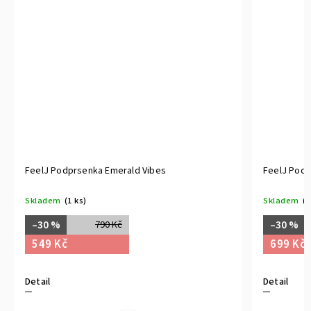
FeelJ Podprsenka Emerald Vibes
FeelJ Podp
Skladem
(1 ks)
Skladem
(1
–30 %
–30 %
790 Kč
549 Kč
699 Kč
Detail
Detail