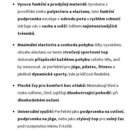
Vysoce funkční a prodyšný materiál:
Vyrobena z
prvotřídní směsi
polyesteru a elastanu
, tato
funkční
podprsenka
exceluje v
odvodu potu
a
rychlém schnutí
.
Udržuje vás v
suchu a svěží
i během
nejintenzivnějších
tréninků
.
Maximální elasticita a svoboda pohybu:
Díky vysokému
obsahu elastanu se tento
strečový sportovní top
dokonale
přizpůsobí každému pohybu
vašeho těla, aniž
by omezoval. Je perfektní pro
jógu, pilates, fitness
a
jakékoli
dynamické sporty
, kde je klíčová flexibilita.
Ploché švy
pro komfort bez otlaků:
Minimalizují tření a
riziko odřenin, čímž zajišťují
dlouhotrvající pohodlí
i při
dlouhodobém nošení
.
Univerzální využití:
Perfektní jako
podprsenka na cvičení
,
podprsenka na jógu
, nebo jako
stylový top
pro
volný čas
pod rozepnutou mikinu či košili.