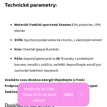
Technické parametry:
Materiál:
Funkční sportovní tkanina
82% polyester, 18%
elastan
Střih:
Sportovní podprsenka bez kostic, s elastickým lemem
Vzor:
Cheetah (gepardí potisk)
Péče:
Doporučujeme prát na
30 °C
naruby s podobnými
barvami, nesušit v sušičce, nežehlit. Nepoužívejte aviváž pro
zachování funkčních vlastností.
Uvolněte svou divokou energii! Objednejte si FeelJ
Podprsenku Cheetah ještě dnes a zažijte dokonalé spojení
Hodila by se Vám
funkčnosti a nezaměnitelného stylu!
Sleva 10 % na první
ANO
NE
nákup?
Doplňkové parametry