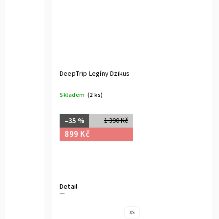
DeepTrip Legíny Dzikus
Skladem
(2 ks)
–35 %
1 390 Kč
899 Kč
Detail
XS