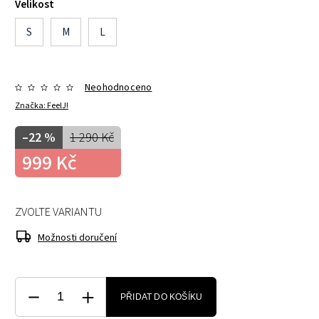
Velikost
S
M
L
Neohodnoceno
Značka:
FeelJ!
–22 %
1 290 Kč
999 Kč
ZVOLTE VARIANTU
Možnosti doručení
PŘIDAT DO KOŠÍKU