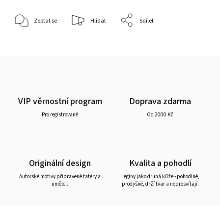
Zeptat se
Hlídat
Sdílet
VIP věrnostní program
Doprava zdarma
Pro registrované
Od 2000 Kč
Originální design
Kvalita a pohodlí
Autorské motivy připravené tatéry a
Legíny jako druhá kůže - pohodlné,
umělci.
prodyšné, drží tvar a neprosvítají.