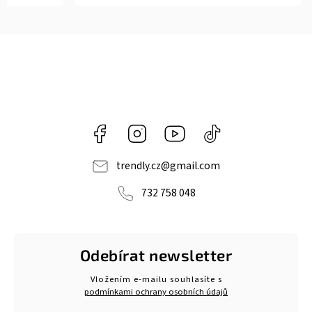
Facebook
Instagram
https://www.youtube.com/@tr
@trendlycz
navlnetrendu5284
trendly.cz
@
gmail.com
732 758 048
Odebírat newsletter
Vložením e-mailu souhlasíte s
podmínkami ochrany osobních údajů