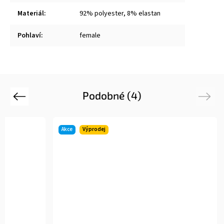
Materiál
:
92% polyester, 8% elastan
Pohlaví
:
female
Podobné (4)
Previous
Next
Akce
Výprodej