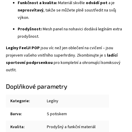
Funkčnost a kvalita:
Materiál skvěle
odvádí pot
a je
neprosvítavý
, takže se můžete plně soustředit na svůj
výkon.
Prodyšnost:
Mesh panel na nohavici dodává legínám extra
prodyšnost.
Legíny FeelJ! POP
jsou víc než jen oblečení na cvičení – jsou
projevem vašeho vnitřního superhrdiny. Zkombinujte je s
ladící
sportovní podprsenkou
pro kompletní a ohromující komiksový
outfit.
Doplňkové parametry
Kategorie
:
Legíny
Barva
:
S potiskem
Kvalita
:
Prodyšný a funkční materiál