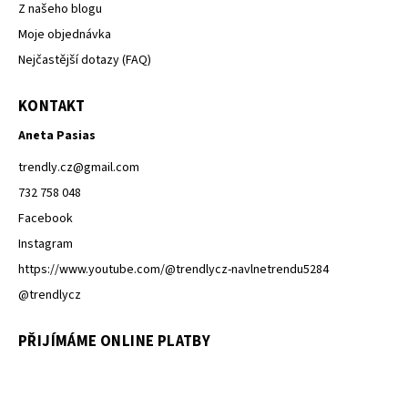
Z našeho blogu
Moje objednávka
Nejčastější dotazy (FAQ)
KONTAKT
Aneta Pasias
trendly.cz
@
gmail.com
732 758 048
Facebook
Instagram
https://www.youtube.com/@trendlycz-navlnetrendu5284
@trendlycz
PŘIJÍMÁME ONLINE PLATBY