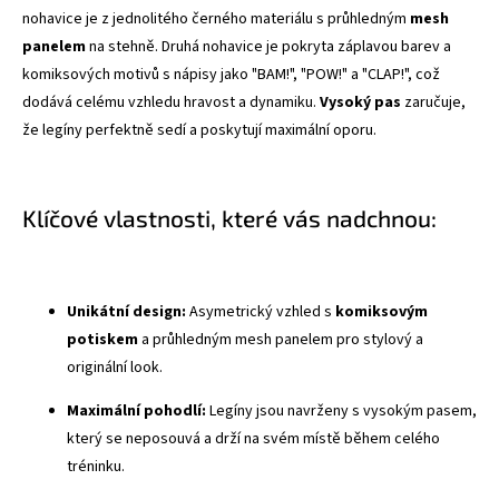
nohavice je z jednolitého černého materiálu s průhledným
mesh
panelem
na stehně. Druhá nohavice je pokryta záplavou barev a
komiksových motivů s nápisy jako "BAM!", "POW!" a "CLAP!", což
dodává celému vzhledu hravost a dynamiku.
Vysoký pas
zaručuje,
že legíny perfektně sedí a poskytují maximální oporu.
Klíčové vlastnosti, které vás nadchnou:
Unikátní design:
Asymetrický vzhled s
komiksovým
potiskem
a průhledným mesh panelem pro stylový a
originální look.
Maximální pohodlí:
Legíny jsou navrženy s vysokým pasem,
který se neposouvá a drží na svém místě během celého
tréninku.