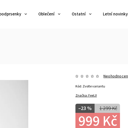
 podprsenky
Oblečení
Ostatní
Letní novinky
Neohodnoce
Kód:
Zvolte variantu
Značka:
FeelJ!
–23 %
1 299 Kč
999 Kč