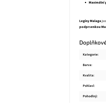
Maximální 
Legíny Malaga
jso
podprsenkou Ma
Doplňkové
Kategorie
:
Barva
:
Kvalita
:
Pohlaví
:
Pohodlný
: