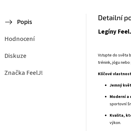
Detailní p
Popis
Legíny Feel
Hodnocení
Diskuze
Vstupte do světa ba
trénink, jógu nebo
Značka
FeelJ!
Klíčové vlastnost
Jemný květ
Moderní a 
sportovní š
Kvalita, kte
výkon.