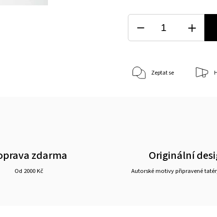
Zeptat se
H
oprava zdarma
Originální des
Od 2000 Kč
Autorské motivy připravené tatér