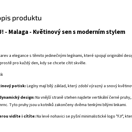
opis produktu
J! - Malaga - Květinový sen s moderním stylem
rev a elegance s těmito jedinečnými legínami, které spojují originální desi
 prostě pro každý den, kdy se chcete cítit skvěle.
i:
inový potisk:
Legíny mají bílý základ, který zdobí výrazný a snový květino
dynamický design:
Na vnější straně stehen najdete vertikální černé pruhy,
mrnc. Tyto pruhy jsou u kotníků zakončeny dvěma tenkými bílými linkami.
rou vidíte i cítíte:
Na levé nohavici se pyšní minimalistické logo "FJ!", kt