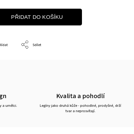
PŘIDAT DO KOŠÍKU
lídat
Sdílet
ign
Kvalita a pohodlí
y a umělci.
Legíny jako druhá kůže - pohodlné, prodyšné, drží
tvar a neprosvítají.