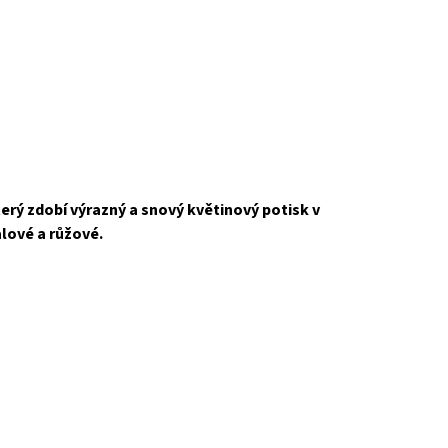
který zdobí výrazný a snový květinový potisk v
lové a růžové.