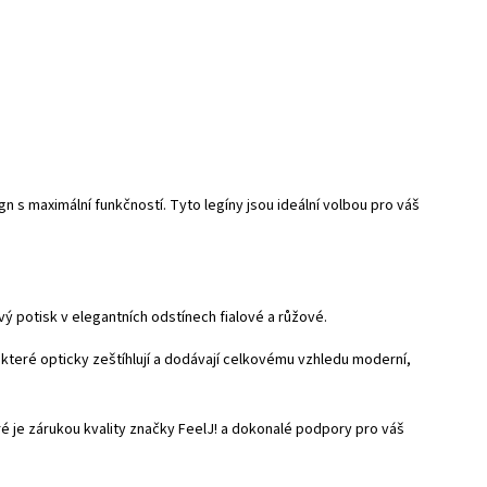
gn s maximální funkčností. Tyto legíny jsou ideální volbou pro váš
vý potisk v elegantních odstínech fialové a růžové.
 které opticky zeštíhlují a dodávají celkovému vzhledu moderní,
eré je zárukou kvality značky FeelJ! a dokonalé podpory pro váš