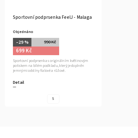
Sportovní podprsenka FeelJ - Malaga
Objednáno
–29 %
990 Kč
699 Kč
Sportovní podprsenka s originálním květinovým
potiskem na bílém podkladu, který je doplněn
jemnými odstíny fialové a růžové.
Detail
S