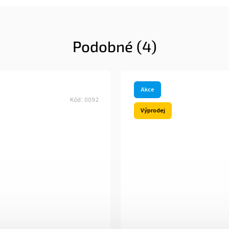
Podobné (4)
Akce
Kód:
0092
Výprodej