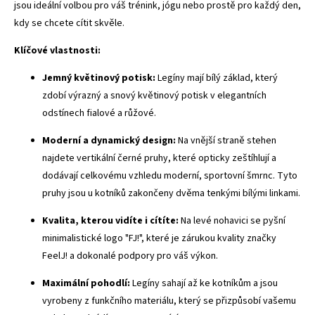
jsou ideální volbou pro váš trénink, jógu nebo prostě pro každý den,
kdy se chcete cítit skvěle.
Klíčové vlastnosti:
Jemný květinový potisk:
Legíny mají bílý základ, který
zdobí výrazný a snový květinový potisk v elegantních
odstínech fialové a růžové.
Moderní a dynamický design:
Na vnější straně stehen
najdete vertikální černé pruhy, které opticky zeštíhlují a
dodávají celkovému vzhledu moderní, sportovní šmrnc. Tyto
pruhy jsou u kotníků zakončeny dvěma tenkými bílými linkami.
Kvalita, kterou vidíte i cítíte:
Na levé nohavici se pyšní
minimalistické logo "FJ!", které je zárukou kvality značky
FeelJ! a dokonalé podpory pro váš výkon.
Maximální pohodlí:
Legíny sahají až ke kotníkům a jsou
vyrobeny z funkčního materiálu, který se přizpůsobí vašemu