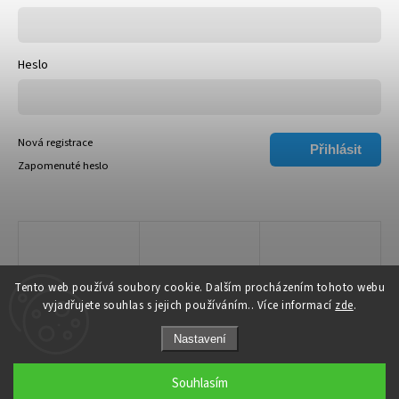
Heslo
Nová registrace
Přihlásit
Zapomenuté heslo
se
Tento web používá soubory cookie. Dalším procházením tohoto webu
vyjadřujete souhlas s jejich používáním.. Více informací
zde
.
Nastavení
Copyright 2026
Trendly.cz
. Všechna práva vyhrazena.
Souhlasím