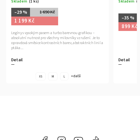
Skladem
(2 ks)
Sklade
–35 %
–35 
1 390 Kč
899 Kč
899 
 a
Detail
Detail
XS
Facebook
Instagram
https://www.youtube.com/@tr
@trendlycz