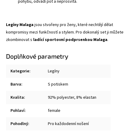
pohybu, odvádí pot a neprosvítá.
Legíny Malaga
jsou stvořeny pro ženy, které nechtějí dělat
kompromisy mezi funkčností a stylem. Pro dokonalý set ji můžete
zkombinovat s
ladící sportovní podprsenkou Malaga
.
Doplňkové parametry
Kategorie
:
Legíny
Barva
:
S potiskem
Kvalita
:
92% polyester, 8% elastan
Pohlaví
:
female
Pohodlný
:
Pro každodenní nošení