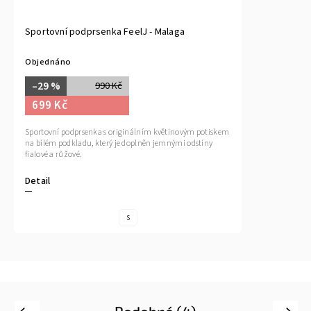
Sportovní podprsenka FeelJ - Malaga
Objednáno
–29 %
990 Kč
699 Kč
Sportovní podprsenka s originálním květinovým potiskem
na bílém podkladu, který je doplněn jemnými odstíny
fialové a růžové.
Detail
S