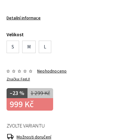
Detailní informace
Velikost
S
M
L
Neohodnoceno
Značka:
FeelJ!
–23 %
1 299 Kč
999 Kč
ZVOLTE VARIANTU
Možnosti doručení