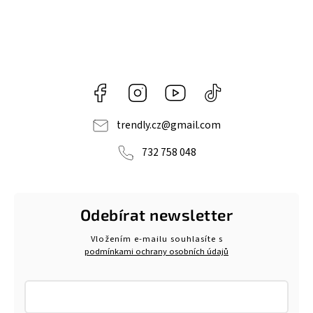
Facebook
Instagram
https://www.youtube.com/@tr
@trendlycz
navlnetrendu5284
trendly.cz
@
gmail.com
732 758 048
Odebírat newsletter
Vložením e-mailu souhlasíte s
podmínkami ochrany osobních údajů