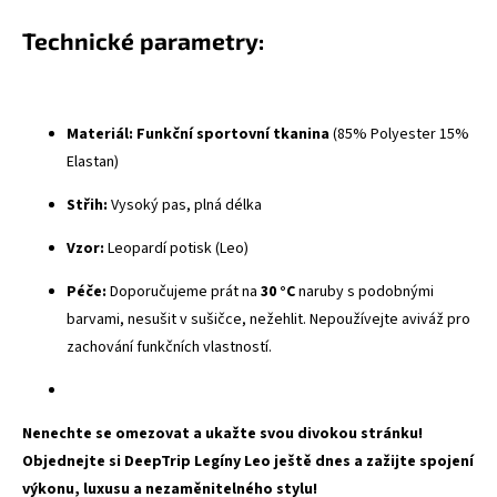
Technické parametry:
Materiál:
Funkční sportovní tkanina
(85% Polyester 15%
Elastan)
Střih:
Vysoký pas, plná délka
Vzor:
Leopardí potisk (Leo)
Péče:
Doporučujeme prát na
30 °C
naruby s podobnými
barvami, nesušit v sušičce, nežehlit. Nepoužívejte aviváž pro
zachování funkčních vlastností.
Nenechte se omezovat a ukažte svou divokou stránku!
Objednejte si DeepTrip Legíny Leo ještě dnes a zažijte spojení
výkonu, luxusu a nezaměnitelného stylu!