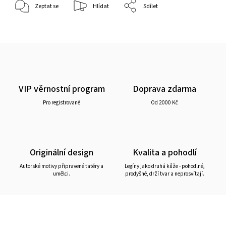
Zeptat se
Hlídat
Sdílet
VIP věrnostní program
Doprava zdarma
Pro registrované
Od 2000 Kč
Originální design
Kvalita a pohodlí
Autorské motivy připravené tatéry a
Legíny jako druhá kůže - pohodlné,
umělci.
prodyšné, drží tvar a neprosvítají.