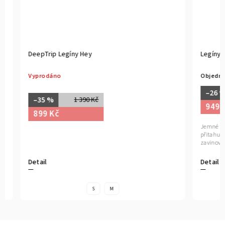
DeepTrip Legíny Hey
Legíny Bal
Vyprodáno
Objednáno
–26 %
–35 %
1 390 Kč
949 Kč
899 Kč
Jemné linie, 
přitahují po
zavinovacím s
Detail
Detail
S
M