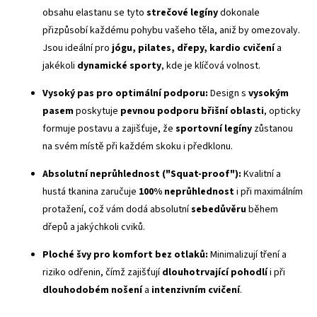
obsahu elastanu se tyto
strečové legíny
dokonale
přizpůsobí každému pohybu vašeho těla, aniž by omezovaly.
Jsou ideální pro
jógu, pilates, dřepy, kardio cvičení
a
jakékoli
dynamické sporty
, kde je klíčová volnost.
Vysoký pas
pro optimální podporu:
Design s
vysokým
pasem
poskytuje
pevnou podporu břišní oblasti
, opticky
formuje postavu a zajišťuje, že
sportovní legíny
zůstanou
na svém místě při každém skoku i předklonu.
Absolutní neprůhlednost ("
Squat-proof
"):
Kvalitní a
hustá tkanina zaručuje
100% neprůhlednost
i při maximálním
protažení, což vám dodá absolutní
sebedůvěru
během
dřepů a jakýchkoli cviků.
Ploché švy
pro komfort bez otlaků:
Minimalizují tření a
riziko odřenin, čímž zajišťují
dlouhotrvající pohodlí
i při
dlouhodobém nošení
a
intenzivním cvičení
.