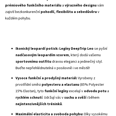
prémiového funkčního materiálu
a
výrazného designu
vám
zajistí bezkonkurenční
pohodlí, flexibilitu a sebedůvěru
v
každém pohybu.
Ikonický leopardí potisk:
Legíny DeepTrip Leo
se pyšní
nadčasovým leopardím vzorem
, který dodá vašemu
sportovnímu outfitu
dravou eleganci a jedinečný styl.
Buďte nepřehlédnutelná v posilovně i ve městě!
Vysoce funkční a prodyšný materiál:
Vyrobeny z
prvotřídní směsi
polyesteru a elastanu
(85% Polyester
15% Elastan), tyto
funkční legíny
excelují v
odvodu potu
a
rychlém schnutí
. Udržují vás v
suchu a svěží
i během
nejintenzivnějších tréninků
.
Maximální elasticita a svoboda pohybu:
Díky vysokému