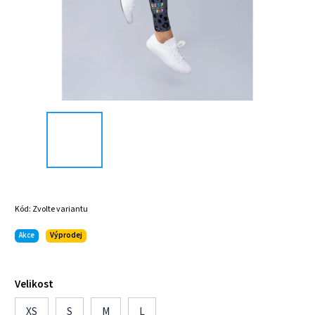
Kód:
Zvolte variantu
Akce
Výprodej
Velikost
XS
S
M
L