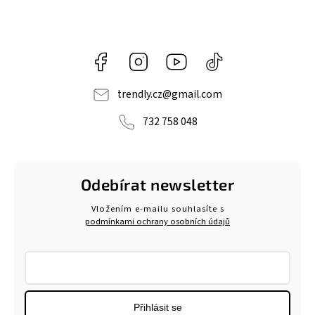
Facebook
Instagram
https://www.youtube.com/@tr
@trendlycz
navlnetrendu5284
trendly.cz
@
gmail.com
732 758 048
Odebírat newsletter
Vložením e-mailu souhlasíte s
podmínkami ochrany osobních údajů
Přihlásit se