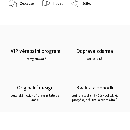
Zeptat se
Hlídat
Sdílet
VIP věrnostní program
Doprava zdarma
Pro registrované
Od 2000 Kč
Originální design
Kvalita a pohodlí
Autorské motivy připravené tatéry a
Legíny jako druhá kůže - pohodlné,
umělci.
prodyšné, drží tvar a neprosvítají.