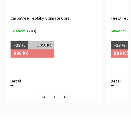
Carpatree Tepláky Ultimate Coral
FeelJ Tepl
Skladem
(2 ks)
Skladem
(1
–28 %
–23 %
1 390 Kč
999 Kč
999 Kč
Detail
Detail
XS
S
L