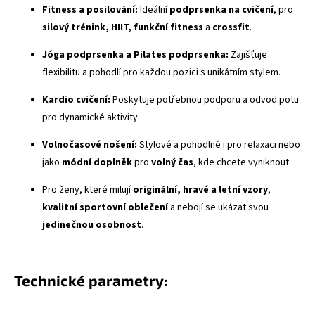
Fitness a posilování:
Ideální
podprsenka na cvičení
, pro
silový trénink, HIIT, funkční fitness
a
crossfit
.
Jóga podprsenka a Pilates podprsenka:
Zajišťuje
flexibilitu a pohodlí pro každou pozici s unikátním stylem.
Kardio cvičení:
Poskytuje potřebnou podporu a odvod potu
pro dynamické aktivity.
Volnočasové nošení:
Stylové a pohodlné i pro relaxaci nebo
jako
módní doplněk
pro
volný čas
, kde chcete vyniknout.
Pro ženy, které milují
originální, hravé a letní vzory
,
kvalitní sportovní oblečení
a nebojí se ukázat svou
jedinečnou osobnost
.
Technické parametry: