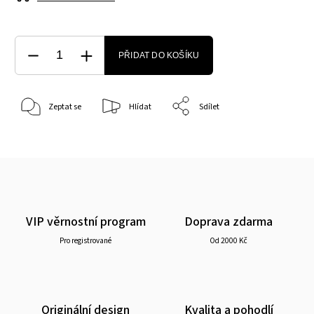
PŘIDAT DO KOŠÍKU
Zeptat se
Hlídat
Sdílet
VIP věrnostní program
Doprava zdarma
Pro registrované
Od 2000 Kč
Originální design
Kvalita a pohodlí