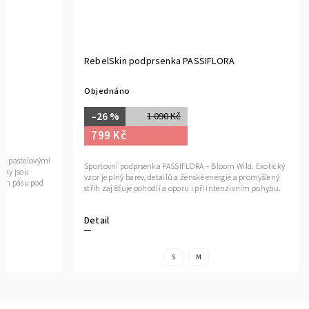
RebelSkin podprsenka PASSIFLORA
Objednáno
–26 %
1 090 Kč
799 Kč
vo-pastelovými
Sportovní podprsenka PASSIFLORA – Bloom Wild. Exotický
ňky jsou
vzor je plný barev, detailů a ženské energie a promyšlený
kém pásu pod
střih zajišťuje pohodlí a oporu i při intenzivním pohybu.
Detail
S
M