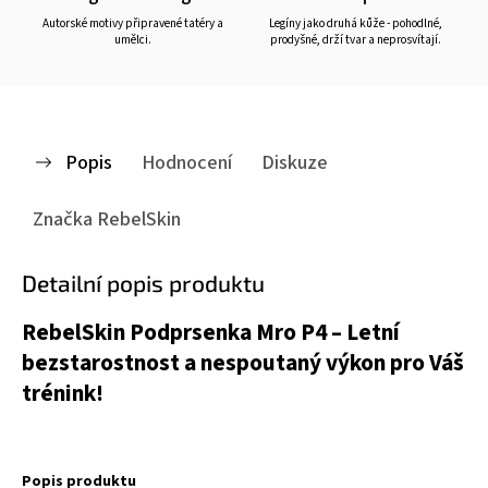
Autorské motivy připravené tatéry a
Legíny jako druhá kůže - pohodlné,
umělci.
prodyšné, drží tvar a neprosvítají.
Popis
Hodnocení
Diskuze
Značka
RebelSkin
Detailní popis produktu
RebelSkin Podprsenka Mro P4 – Letní
bezstarostnost a nespoutaný výkon pro Váš
trénink!
Popis produktu