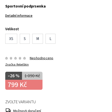
Sportovní podprsenka
Detailní informace
Velikost
XS
S
M
L
Neohodnoceno
Značka:
RebelSkin
–26 %
1 090 Kč
799 Kč
ZVOLTE VARIANTU
Možnosti doručení