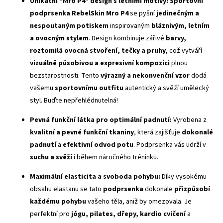
Unikátní "Mro P4" design s letními motivy:
Sportovní
podprsenka RebelSkin Mro P4
se pyšní
jedinečným a
nespoutaným potiskem
inspirovaným
bláznivým, letním
a ovocným stylem
. Design kombinuje zářivé
barvy,
roztomilá ovocná stvoření, tečky a pruhy
, což vytváří
vizuálně působivou a expresivní kompozici
plnou
bezstarostnosti. Tento
výrazný a nekonvenční vzor
dodá
vašemu
sportovnímu outfitu
autentický a svěží umělecký
styl. Buďte nepřehlédnutelná!
Pevná funkční látka pro optimální padnutí:
Vyrobena z
kvalitní a pevné funkční tkaniny
, která zajišťuje
dokonalé
padnutí
a
efektivní odvod potu
. Podprsenka vás udrží v
suchu a svěží
i během náročného tréninku.
Maximální elasticita a svoboda pohybu:
Díky vysokému
obsahu elastanu se tato
podprsenka
dokonale
přizpůsobí
každému pohybu
vašeho těla, aniž by omezovala. Je
perfektní pro
jógu, pilates, dřepy, kardio cvičení
a