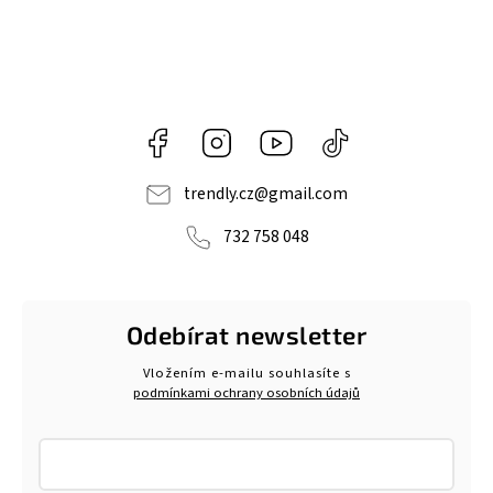
Facebook
Instagram
https://www.youtube.com/@tr
@trendlycz
navlnetrendu5284
trendly.cz
@
gmail.com
732 758 048
Odebírat newsletter
Vložením e-mailu souhlasíte s
podmínkami ochrany osobních údajů