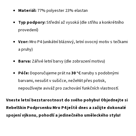
Materiál:
77% polyester 23% elastan
Typ podpory:
Střední až vysoká (dle střihu a konkrétního
provedení)
Vzor:
Mro P4 (unikátní bláznivý, letní ovocný motiv s tečkami
a pruhy)
Barva:
Zářivé letní barvy (dle zobrazení motivu)
Péče:
Doporučujeme prát na
30 °C
naruby s podobnými
barvami, nesušit v sušičce, nežehlit přes potisk,
nepoužívejte aviváž pro zachování funkčních vlastností.
Vneste letní bezstarostnost do svého pohybu! Objednejte si
RebelSkin Podprsenku Mro P4 ještě dnes a zažijte dokonalé
spojení výkonu, pohodlí a jedinečného uměleckého stylu!