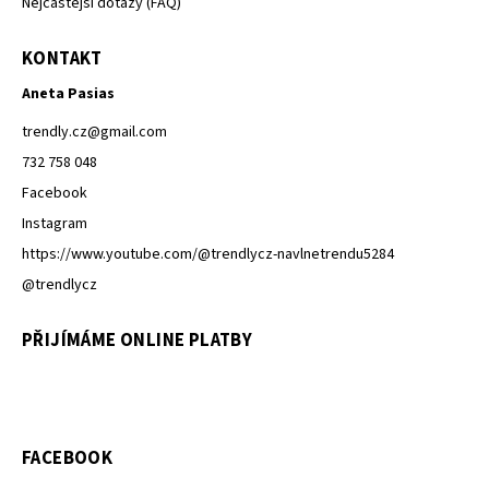
Nejčastější dotazy (FAQ)
KONTAKT
Aneta Pasias
trendly.cz
@
gmail.com
732 758 048
Facebook
Instagram
https://www.youtube.com/@trendlycz-navlnetrendu5284
@trendlycz
PŘIJÍMÁME ONLINE PLATBY
FACEBOOK