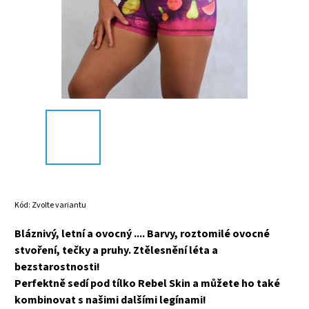
Kód:
Zvolte variantu
Bláznivý, letní a ovocný .... Barvy, roztomilé ovocné
stvoření, tečky a pruhy. Ztělesnění léta a
bezstarostnosti!
Perfektně sedí pod tílko Rebel Skin a můžete ho také
kombinovat s našimi dalšími legínami!