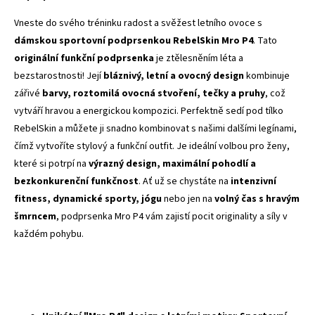
Vneste do svého tréninku radost a svěžest letního ovoce s
dámskou sportovní podprsenkou RebelSkin Mro P4
. Tato
originální funkční podprsenka
je ztělesněním léta a
bezstarostnosti! Její
bláznivý, letní a ovocný design
kombinuje
zářivé
barvy, roztomilá ovocná stvoření, tečky a pruhy
, což
vytváří hravou a energickou kompozici. Perfektně sedí pod tílko
RebelSkin a můžete ji snadno kombinovat s našimi dalšími legínami,
čímž vytvoříte stylový a funkční outfit. Je ideální volbou pro ženy,
které si potrpí na
výrazný design, maximální pohodlí a
bezkonkurenční funkčnost
. Ať už se chystáte na
intenzivní
fitness, dynamické sporty, jógu
nebo jen na
volný čas s hravým
šmrncem
, podprsenka Mro P4 vám zajistí pocit originality a síly v
každém pohybu.