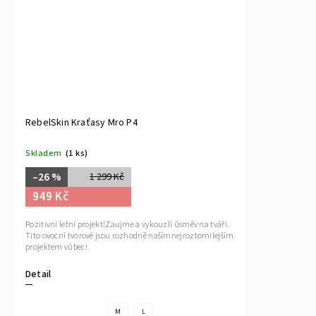
RebelSkin Kraťasy Mro P4
Skladem
(1 ks)
–26 %
1 299 Kč
949 Kč
Pozitivní letní projekt!Zaujme a vykouzlí úsměv na tváři.
Tito ovocní tvorové jsou rozhodně našímnejroztomilejším
projektem vůbec!
Detail
M
L