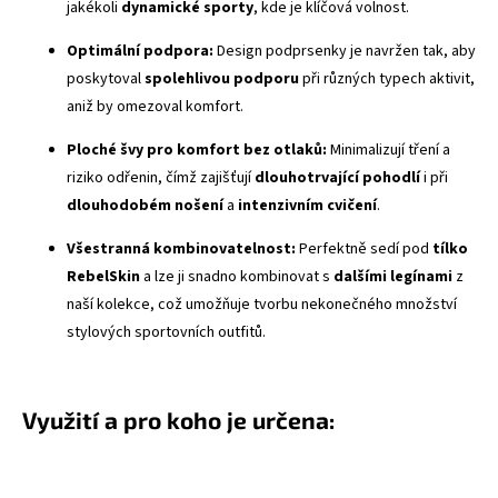
jakékoli
dynamické sporty
, kde je klíčová volnost.
Optimální podpora:
Design podprsenky je navržen tak, aby
poskytoval
spolehlivou podporu
při různých typech aktivit,
aniž by omezoval komfort.
Ploché švy
pro komfort bez otlaků:
Minimalizují tření a
riziko odřenin, čímž zajišťují
dlouhotrvající pohodlí
i při
dlouhodobém nošení
a
intenzivním cvičení
.
Všestranná kombinovatelnost:
Perfektně sedí pod
tílko
RebelSkin
a lze ji snadno kombinovat s
dalšími legínami
z
naší kolekce, což umožňuje tvorbu nekonečného množství
stylových sportovních outfitů.
Využití a pro koho je určena: