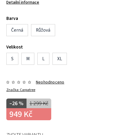
Detailní informace
Barva
Černá
Růžová
Velikost
S
M
L
XL
Neohodnoceno
Značka:
Carpatree
–26 %
1 299 Kč
949 Kč