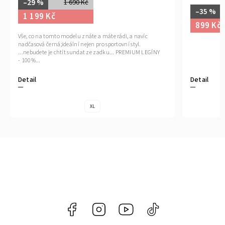
–35 %
1 390 Kč
–35 %
899 Kč
899 Kč
Detail
Detail
S
M
Facebook
Instagram
https://www.youtube.com/@tr
@trendlycz
navlnetrendu5284