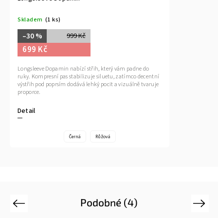
Skladem
(1 ks)
–30 %
999 Kč
699 Kč
Longsleeve Dopamin nabízí střih, který vám padne do
ruky. Kompresní pas stabilizuje siluetu, zatímco decentní
výstřih pod poprsím dodává lehký pocit a vizuálně tvaruje
proporce.
Detail
Černá
Růžová
Podobné (4)
Previous
Next