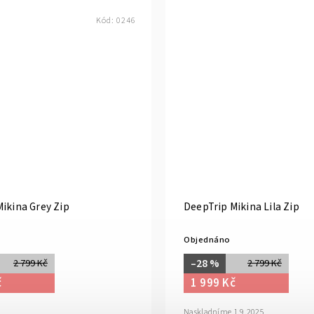
Kód:
0246
ikina Grey Zip
DeepTrip Mikina Lila Zip
Objednáno
–28 %
2 799 Kč
2 799 Kč
č
1 999 Kč
Naskladníme 1.9.2025