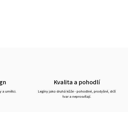
ign
Kvalita a pohodlí
y a umělci.
Legíny jako druhá kůže - pohodlné, prodyšné, drží
tvar a neprosvítají.