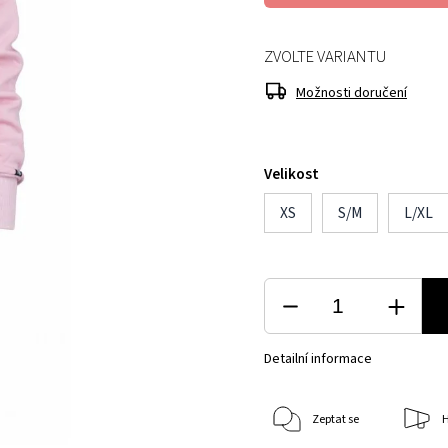
ZVOLTE VARIANTU
Možnosti doručení
Velikost
XS
S/M
L/XL
Detailní informace
Zeptat se
H