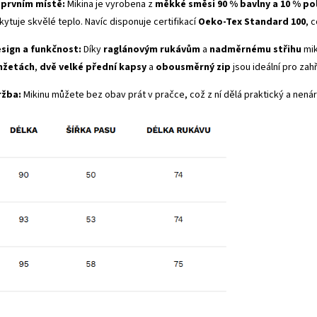
 prvním místě:
Mikina je vyrobena z
měkké směsi 90 % bavlny a 10 % po
ytuje skvělé teplo. Navíc disponuje certifikací
Oeko-Tex Standard 100
, 
sign a funkčnost:
Díky
raglánovým rukávům
a
nadměrnému střihu
mik
nžetách
,
dvě velké přední kapsy
a
obousměrný zip
jsou ideální pro zah
ržba:
Mikinu můžete bez obav prát v pračce, což z ní dělá praktický a nen