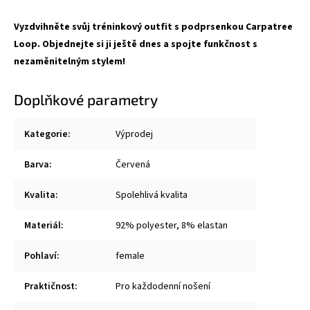
Vyzdvihněte svůj tréninkový outfit s podprsenkou Carpatree
Loop. Objednejte si ji ještě dnes a spojte funkčnost s
nezaměnitelným stylem!
Doplňkové parametry
Kategorie
:
Výprodej
Barva
:
Červená
Kvalita
:
Spolehlivá kvalita
Materiál
:
92% polyester, 8% elastan
Pohlaví
:
female
Praktičnost
:
Pro každodenní nošení