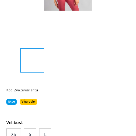
Kód:
Zvolte variantu
Akce
Výprodej
Velikost
XS
S
L