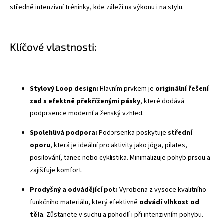
středně intenzivní tréninky, kde záleží na výkonu i na stylu.
Klíčové vlastnosti:
Stylový Loop design:
Hlavním prvkem je
originální řešení
zad s efektně překříženými pásky
, které dodává
podprsence moderní a ženský vzhled.
Spolehlivá podpora:
Podprsenka poskytuje
střední
oporu
, která je ideální pro aktivity jako jóga, pilates,
posilování, tanec nebo cyklistika. Minimalizuje pohyb prsou a
zajišťuje komfort.
Prodyšný a odvádějící pot:
Vyrobena z vysoce kvalitního
funkčního materiálu, který efektivně
odvádí vlhkost od
těla
. Zůstanete v suchu a pohodlí i při intenzivním pohybu.