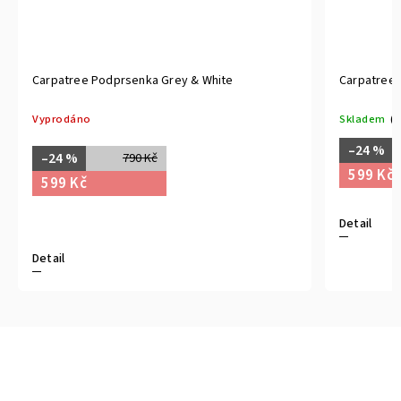
Carpatree Podprsenka Grey & White
Carpatree Po
prodáno
Skladem
(1 ks)
–24 %
790
–24 %
790 Kč
599 Kč
599 Kč
Detail
tail
XS