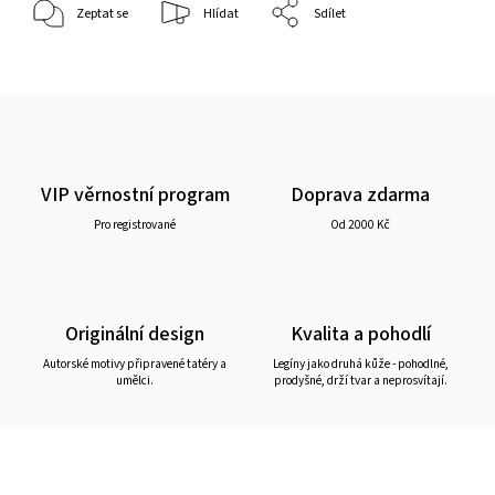
Zeptat se
Hlídat
Sdílet
VIP věrnostní program
Doprava zdarma
Pro registrované
Od 2000 Kč
Originální design
Kvalita a pohodlí
Autorské motivy připravené tatéry a
Legíny jako druhá kůže - pohodlné,
umělci.
prodyšné, drží tvar a neprosvítají.