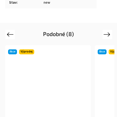
Stav
:
new
Podobné (8)
Previous
Next
ce
Výprodej
Akce
Výprodej