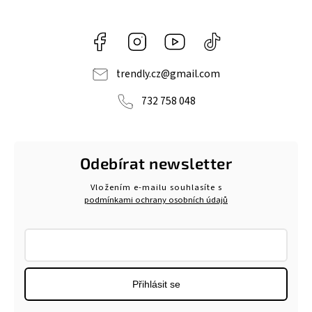
Facebook
Instagram
https://www.youtube.com/@tr
@trendlycz
navlnetrendu5284
trendly.cz
@
gmail.com
732 758 048
Odebírat newsletter
Vložením e-mailu souhlasíte s
podmínkami ochrany osobních údajů
Přihlásit se