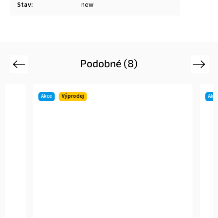
Stav
:
new
Podobné (8)
Previous
Next
Akce
Výprodej
Akce
Výpr