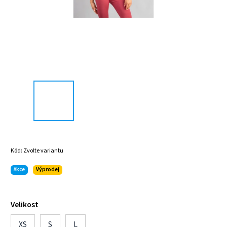
Kód:
Zvolte variantu
Akce
Výprodej
Velikost
XS
S
L