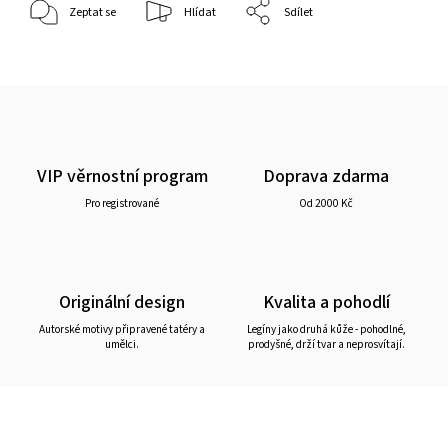
Zeptat se
Hlídat
Sdílet
VIP věrnostní program
Doprava zdarma
Pro registrované
Od 2000 Kč
Originální design
Kvalita a pohodlí
Autorské motivy připravené tatéry a
Legíny jako druhá kůže - pohodlné,
umělci.
prodyšné, drží tvar a neprosvítají.