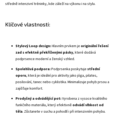
středně intenzivní tréninky, kde záleží na výkonu i na stylu.
Klíčové vlastnosti:
Stylový Loop design:
Hlavním prvkem je
originální řešení
zad s efektně překříženými pásky
, které dodává
podprsence moderní a ženský vzhled.
Spolehlivá podpora:
Podprsenka poskytuje
střední
oporu
, která je ideální pro aktivity jako jóga, pilates,
posilování, tanec nebo cyklistika. Minimalizuje pohyb prsou a
zajišťuje komfort.
Prodyšný a odvádějící pot:
Vyrobena z vysoce kvalitního
funkčního materiálu, který efektivně
odvádí vlhkost od
těla
. Zůstanete v suchu a pohodlí i při intenzivním pohybu.