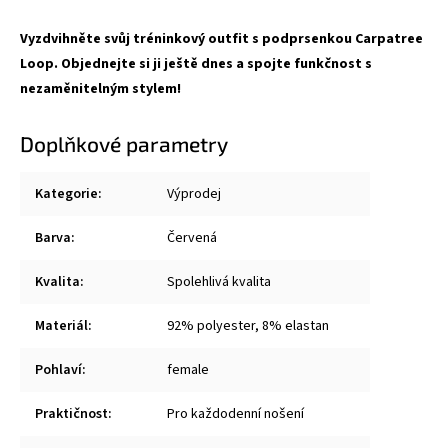
Vyzdvihněte svůj tréninkový outfit s podprsenkou Carpatree
Loop. Objednejte si ji ještě dnes a spojte funkčnost s
nezaměnitelným stylem!
Doplňkové parametry
Kategorie
:
Výprodej
Barva
:
Červená
Kvalita
:
Spolehlivá kvalita
Materiál
:
92% polyester, 8% elastan
Pohlaví
:
female
Praktičnost
:
Pro každodenní nošení