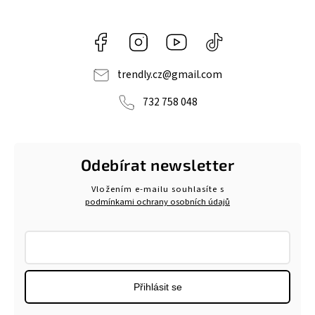
Facebook
Instagram
https://www.youtube.com/@tr
@trendlycz
navlnetrendu5284
trendly.cz
@
gmail.com
732 758 048
Odebírat newsletter
Vložením e-mailu souhlasíte s
podmínkami ochrany osobních údajů
Přihlásit se