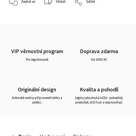
Zeptat se
Hlídat
Sdílet
VIP věrnostní program
Doprava zdarma
Pro registrované
Od 2000 Kč
Originální design
Kvalita a pohodlí
Autorské motivy připravené tatéry a
Legíny jako druhá kůže - pohodlné,
umělci.
prodyšné, drží tvar a neprosvítají.