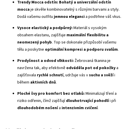
Trendy Mocca odstín:
Bohatý a univerzální odstín
mocca
je skvěle kombinovatelný s různými barvami a styly.
Dodá vašemu outfitu
jemnou eleganci
a podtrhne váš vkus.
Vysoce elastický a podpůrný:
Materiál s vysokým
obsahem elastanu, zajišťuje
maximální flexibilitu a
neomezený pohyb
. Top se dokonale přizpůsobí vašemu
tělu a poskytne
optimální kompresi a podporu svalům
.
Prodyšnost a odvod vlhkosti:
Žebrovaná tkanina je
navržena tak, aby efektivně
odváděla pot od pokožky
a
zajišťovala
rychlé schnutí
, udržuje vás v
suchu a svěží
i
během
aktivních dnů
.
Ploché švy
pro komfort bez otlaků:
Minimalizují tření a
riziko odřenin, čímž zajišťují
dlouhotrvající pohodlí
i při
dlouhodobém nošení
a
intenzivním cvičení
.