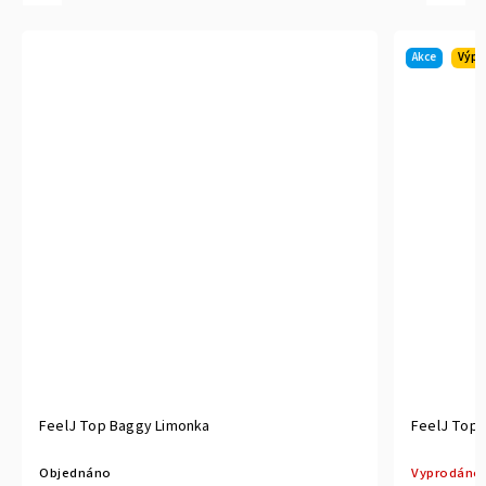
Akce
Výpr
FeelJ Top Baggy Limonka
FeelJ Top 
Objednáno
Vyprodáno