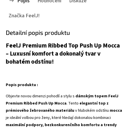
Popis
Hodnocení
Diskuze
Značka
FeelJ!
Detailní popis produktu
FeelJ Premium Ribbed Top Push Up Mocca
– Luxusní komfort a dokonalý tvar v
bohatém odstínu!
Popis produktu :
Objevte novou dimenzi pohodlí a stylu s
dámským topem FeelJ
Premium Ribbed Push Up Mocca
. Tento
elegantní top z
prémiového žebrovaného materiálu
v hlubokém odstínu
mocca
je ideální volbou pro ženy, které hledají dokonalou kombinaci
maximální podpory, bezkonkurenčního komfortu a trendy