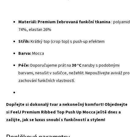
Materiál:
Premium žebrovaná funkční tkanina
: polyamid
74%, elastan 26%
Střih:
Krátký top (crop top) s push-up efektem
Barva:
Mocca
Péče:
Doporučujeme prát na
30 °C
naruby s podobnými
barvami, nesušit v sušičce, nežehlit. Nepoužívejte aviváž pro
zachování funkčních vlastností.
Dopřejte si dokonalý tvar a nekonečný komfort! Objednejte
si FeelJ Premium Ribbed Top Push Up Mocca ještě dnes a
zažijte, jak se luxus snoubí s funkčností a stylem!
Doplňkové parametry