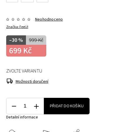
Neohodnoceno
Značka:
FeelJ!
–30 %
999 Kč
699 Kč
ZVOLTE VARIANTU
Možnosti doručení
PŘIDAT DO KOŠÍKU
Detailní informace