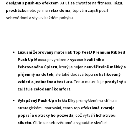
designu s push-up efektem
. Ať už se chystáte na
fitness, jógu,
procházku
nebo jen na
relax doma
, top vám zajistí pocit
sebevědomí a stylu v každém pohybu.
Luxusní žebrovaný materiál:
Top FeelJ Premium Ribbed
Push Up Mocca
je vyroben z
vysoce kvalitního
žebrovaného úpletu
, který je nejen
neuvěřitelně měkký a
příjemný na dotek
, ale také dodává topu
sofistikovaný
vzhled a jedinečnou texturu
. Tento materiál je
prodyšný
a
zajišťuje
celodenní komfort
.
Vylepšený Push-Up efekt:
Díky promyšlenému střihu a
strategickému tvarování, tento top
efektivně tvaruje
poprsí a opticky ho pozvedá
, což vytváří
lichotivou
siluetu
. Cítíte se sebevědomě a vypadáte skvěle!