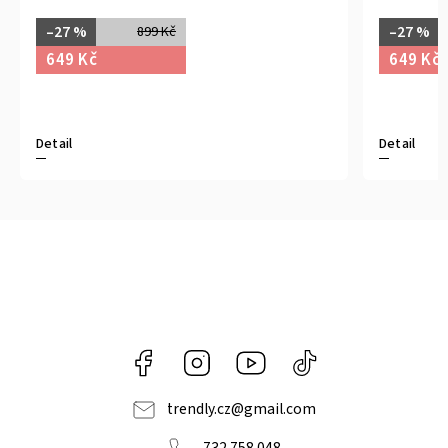
–27 %
–27 %
899 Kč
649 Kč
649 Kč
Detail
Detail
Facebook
Instagram
https://www.youtube.com/@tr
@trendlycz
navlnetrendu5284
trendly.cz
@
gmail.com